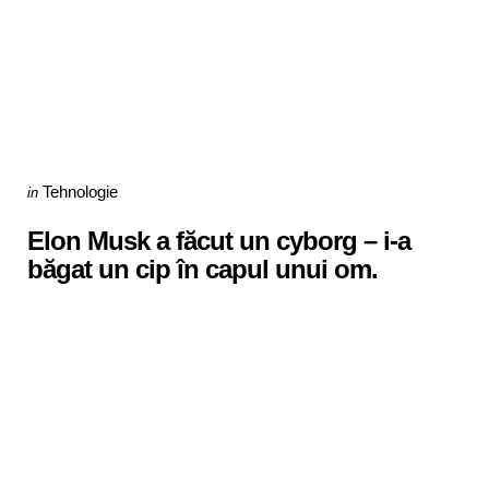
Categories
Posted
Tehnologie
in
in
Elon Musk a făcut un cyborg – i-a
băgat un cip în capul unui om.