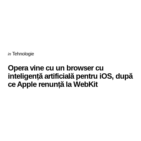
Categories
Posted
Tehnologie
in
in
Opera vine cu un browser cu
inteligență artificială pentru iOS, după
ce Apple renunță la WebKit