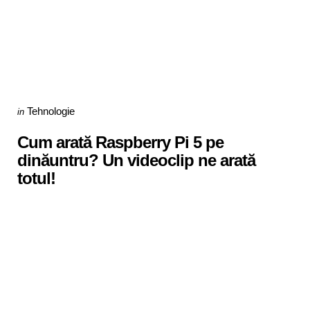
Categories
Posted
Tehnologie
in
in
Cum arată Raspberry Pi 5 pe
dinăuntru? Un videoclip ne arată
totul!