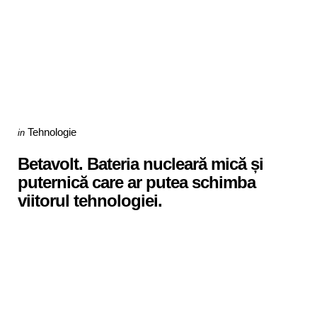
Categories
Posted
Tehnologie
in
in
Betavolt. Bateria nucleară mică și
puternică care ar putea schimba
viitorul tehnologiei.