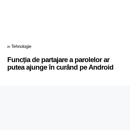
Categories
Posted
Tehnologie
in
in
Funcția de partajare a parolelor ar
putea ajunge în curând pe Android