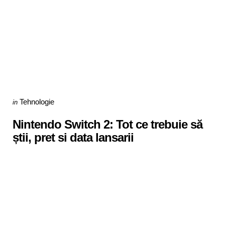
Categories
Posted
Tehnologie
in
in
Nintendo Switch 2: Tot ce trebuie să
știi, pret si data lansarii