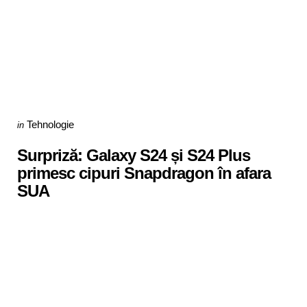
Categories
Posted
Tehnologie
in
in
Surpriză: Galaxy S24 și S24 Plus
primesc cipuri Snapdragon în afara
SUA