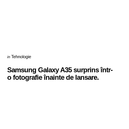
Categories
Posted
Tehnologie
in
in
Samsung Galaxy A35 surprins într-
o fotografie înainte de lansare.