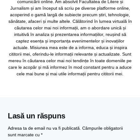
comunicării online. Am absolvit Facultatea de Litere și
Jurnalism și am început să scriu pe diverse platforme online,
acoperind o gamă largă de subiecte precum știri, tehnologie,
sănătate, afaceri și multe altele. Călătorind în lumea virtuală în
căutarea celor mai noi informații, am o abordare unică și
intuitivă în analiza și prezentarea informațiilor, reușind să
captez esența și importanța evenimentelor și inovațiilor
actuale. Misiunea mea este de a informa, educa și inspira
cititorii mei, oferindu-le informații relevante și actualizate. Sunt
mereu în căutarea celor mai noi tendințe în toate domeniile pe
care le acopăr și mă informez în mod constant pentru a aduce
cele mai bune și mai utile informații pentru cititorii mei.
Lasă un răspuns
Adresa ta de email nu va fi publicată.
Câmpurile obligatorii
sunt marcate cu
*