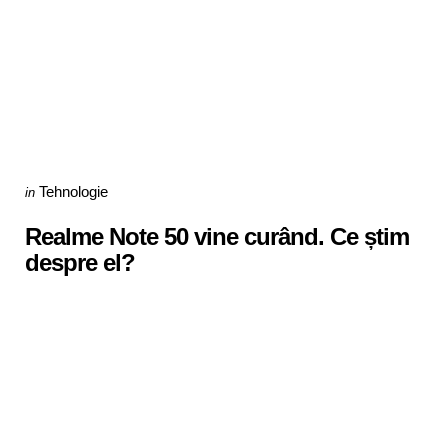
Categories
Posted
Tehnologie
in
in
Realme Note 50 vine curând. Ce știm
despre el?