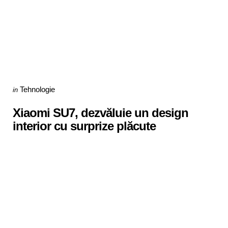
Categories
Posted
Tehnologie
in
in
Xiaomi SU7, dezvăluie un design
interior cu surprize plăcute