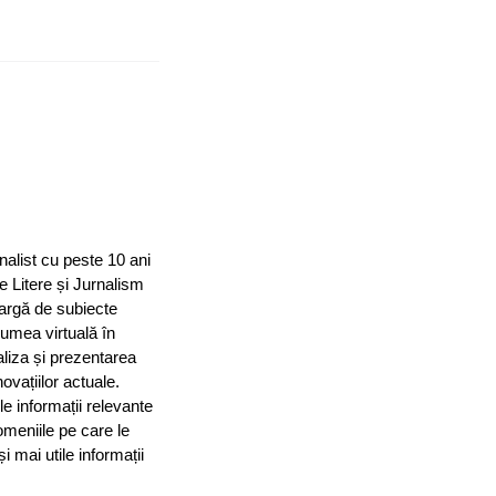
nalist cu peste 10 ani
e Litere și Jurnalism
largă de subiecte
 lumea virtuală în
aliza și prezentarea
ovațiilor actuale.
le informații relevante
omeniile pe care le
mai utile informații