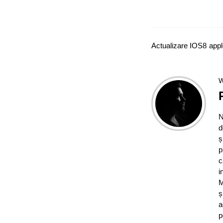
Actualizare IOS
8
appl
W
N
d
ș
p
c
i
M
ș
a
p