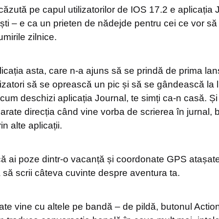
ăzută pe capul utilizatorilor de IOS 17.2 e aplicația
ti – e ca un prieten de nădejde pentru cei ce vor să 
mirile zilnice.
icația asta, care n-a ajuns să se prindă de prima lan
izatori să se oprească un pic și să se gândească la l
t cum deschizi aplicația Journal, te simți ca-n casă. Ș
i arate direcția când vine vorba de scrierea în jurnal
n alte aplicații.
 ai poze dintr-o vacanță și coordonate GPS atașate lo
 să scrii câteva cuvinte despre aventura ta.
date vine cu altele pe bandă – de pildă, butonul Acti