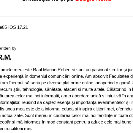
e
85
IOS 17.2
1
ritten by
R.M.
umele meu este Raul Marian Robert și sunt un pasionat scriitor și jur
e experiență în domeniul comunicării online. Am absolvit Facultatea d
i am început să scriu pe diverse platforme online, acoperind o gamă 
recum știri, tehnologie, sănătate, afaceri și multe altele. Călătorind în
ăutarea celor mai noi informații, am o abordare unică și intuitivă în an
nformațiilor, reușind să captez esența și importanța evenimentelor și in
isiunea mea este de a informa, educa și inspira cititorii mei, oferindu-
i actualizate. Sunt mereu în căutarea celor mai noi tendințe în toate d
copăr și mă informez în mod constant pentru a aduce cele mai bune și 
entru cititorii mei.