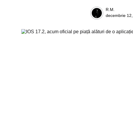
Posted
R.M.
decembrie 12,
by