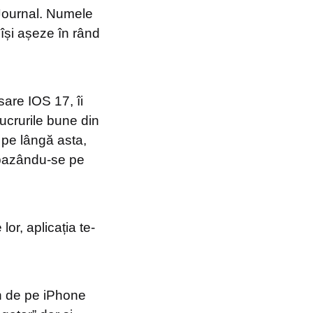
 Journal. Numele
își așeze în rând
sare IOS 17, îi
ucrurile bune din
i pe lângă asta,
, bazându-se pe
r, aplicația te-
on de pe iPhone