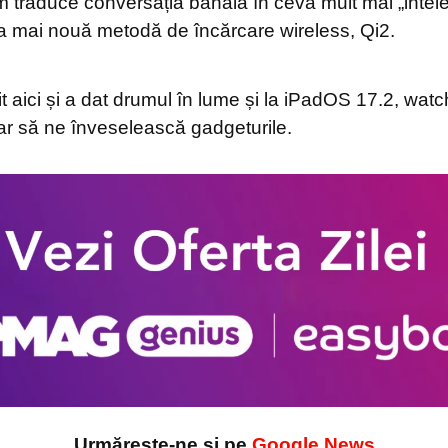
 traduce conversația banală în ceva mult mai „intele
a mai nouă metodă de încărcare wireless, Qi2.
t aici și a dat drumul în lume și la iPadOS 17.2, wat
r să ne înveselească gadgeturile.
Urmărește-ne și pe
Google News