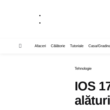
Menu
Afaceri
Călătorie
Tutoriale
Casa/Gradin
Categories
Tehnologie
IOS 17
alătur