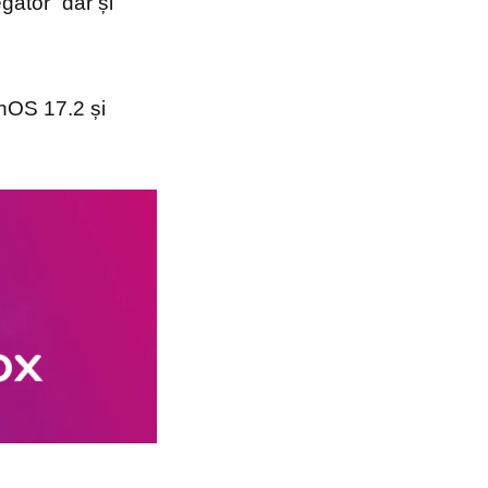
gator” dar și
chOS 17.2 și