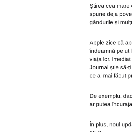
Știrea cea mare c
spune deja poveș
gândurile și mulțu
Apple zice că apl
îndeamnă pe util
viața lor. Imedia
Journal știe să-ț
ce ai mai făcut pri
De exemplu, dacă
ar putea încuraja
În plus, noul up