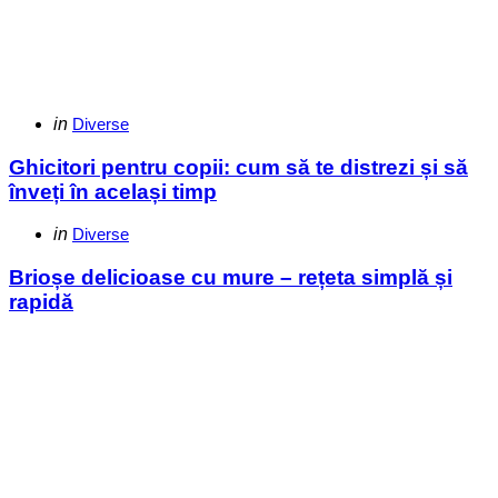
Categories
Posted
in
Diverse
in
Ghicitori pentru copii: cum să te distrezi și să
înveți în același timp
Categories
Posted
in
Diverse
in
Brioșe delicioase cu mure – rețeta simplă și
rapidă