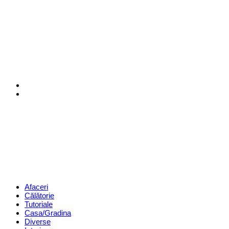
Menu
Search
Revista
Magazin
Menu
Afaceri
Călătorie
Tutoriale
Casa/Gradina
Diverse