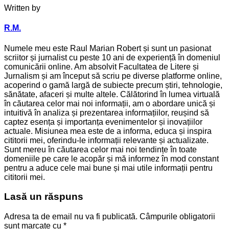
Written by
R.M.
Numele meu este Raul Marian Robert și sunt un pasionat
scriitor și jurnalist cu peste 10 ani de experiență în domeniul
comunicării online. Am absolvit Facultatea de Litere și
Jurnalism și am început să scriu pe diverse platforme online,
acoperind o gamă largă de subiecte precum știri, tehnologie,
sănătate, afaceri și multe altele. Călătorind în lumea virtuală
în căutarea celor mai noi informații, am o abordare unică și
intuitivă în analiza și prezentarea informațiilor, reușind să
captez esența și importanța evenimentelor și inovațiilor
actuale. Misiunea mea este de a informa, educa și inspira
cititorii mei, oferindu-le informații relevante și actualizate.
Sunt mereu în căutarea celor mai noi tendințe în toate
domeniile pe care le acopăr și mă informez în mod constant
pentru a aduce cele mai bune și mai utile informații pentru
cititorii mei.
Lasă un răspuns
Adresa ta de email nu va fi publicată.
Câmpurile obligatorii
sunt marcate cu
*