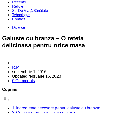
Recenzii
Religie
Stil De Viaţă/Sănătate
Tehnologie
Contact
Categories
Diverse
Galuste cu branza – O reteta
delicioasa pentru orice masa
Posted
R.M.
by
septembrie 1, 2016
Updated
februarie 16, 2023
0 Comments
Cuprins
Ingrediente necesare pentru galuste cu branza:
Cum se prepara galuste cu branza: