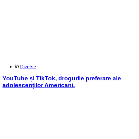
Categories
Posted
in
Diverse
in
YouTube și TikTok, drogurile preferate ale
adolescenților Americani.