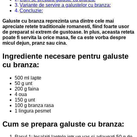
Variante de servire a galustelor cu branza:
Concluzie:
Galuste cu branza reprezinta una dintre cele mai
apreciate retete traditionale romanesti, fiind foarte usor
de preparat si extrem de gustoase. In plus, aceasta reteta
poate fi servita la orice masa, fie ca este vorba despre
micul dejun, pranz sau cina.
Ingrediente necesare pentru galuste
cu branza:
500 ml lapte
50 g unt
200 g faina
4 oua
150 g unt
100 g branza rasa
1 lingura pesmet
Cum se prepara galuste cu branza:
Pasul 1: Incalziti laptele intr-un vas si adaugati 50 g de