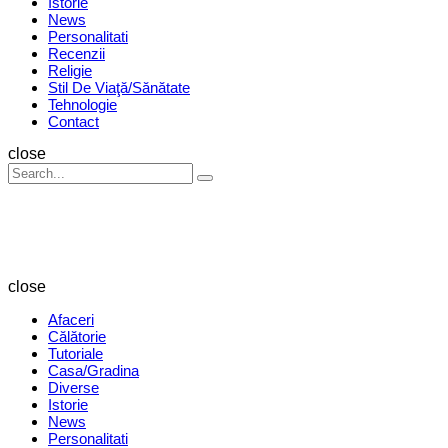
Istorie
News
Personalitati
Recenzii
Religie
Stil De Viaţă/Sănătate
Tehnologie
Contact
Search
close
Search
Search
for:
Revista
Magazin
close
Afaceri
Călătorie
Tutoriale
Casa/Gradina
Diverse
Istorie
News
Personalitati