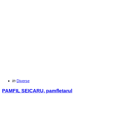
Categories
Posted
in
Diverse
in
PAMFIL SEICARU, pamfletarul