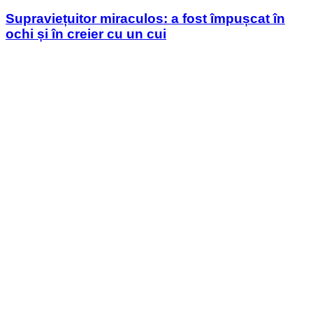
in
Supraviețuitor miraculos: a fost împușcat în
ochi și în creier cu un cui