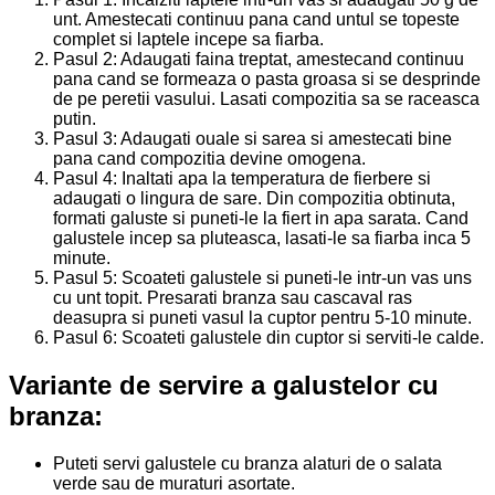
unt. Amestecati continuu pana cand untul se topeste
complet si laptele incepe sa fiarba.
Pasul 2: Adaugati faina treptat, amestecand continuu
pana cand se formeaza o pasta groasa si se desprinde
de pe peretii vasului. Lasati compozitia sa se raceasca
putin.
Pasul 3: Adaugati ouale si sarea si amestecati bine
pana cand compozitia devine omogena.
Pasul 4: Inaltati apa la temperatura de fierbere si
adaugati o lingura de sare. Din compozitia obtinuta,
formati galuste si puneti-le la fiert in apa sarata. Cand
galustele incep sa pluteasca, lasati-le sa fiarba inca 5
minute.
Pasul 5: Scoateti galustele si puneti-le intr-un vas uns
cu unt topit. Presarati branza sau cascaval ras
deasupra si puneti vasul la cuptor pentru 5-10 minute.
Pasul 6: Scoateti galustele din cuptor si serviti-le calde.
Variante de servire a galustelor cu
branza:
Puteti servi galustele cu branza alaturi de o salata
verde sau de muraturi asortate.