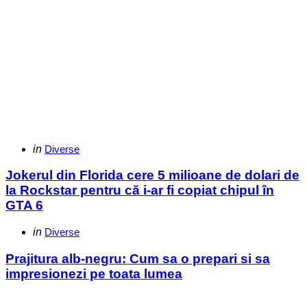
Categories
Posted
in
Diverse
in
Jokerul din Florida cere 5 milioane de dolari de
la Rockstar pentru că i-ar fi copiat chipul în
GTA 6
Categories
Posted
in
Diverse
in
Prajitura alb-negru: Cum sa o prepari si sa
impresionezi pe toata lumea