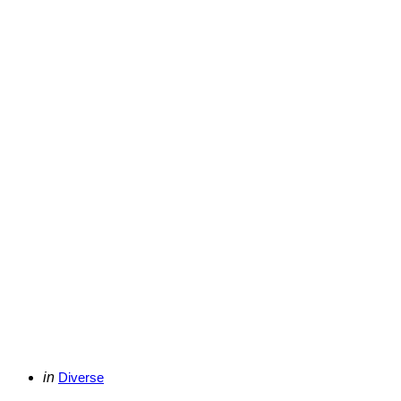
Categories
Posted
in
Diverse
in