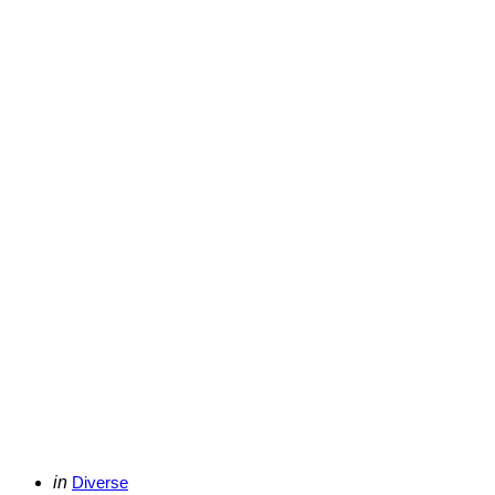
Categories
Posted
in
Diverse