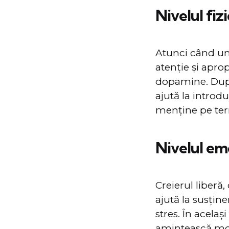
Nivelul fiz
Atunci când un 
atenție și apro
dopamine. După
ajută la introd
menține pe ter
Nivelul em
Creierul liberă
ajută la susține
stres. În acelaș
amintească mome