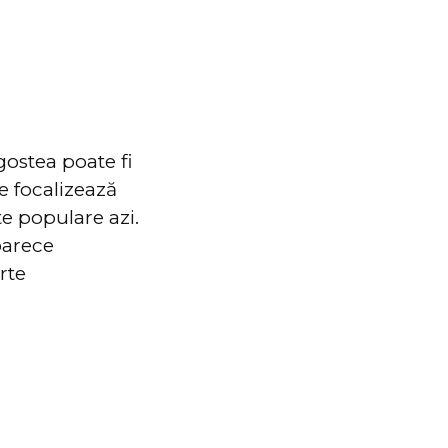
gostea poate fi
e focalizează
te populare azi.
oarece
rte