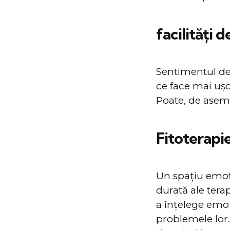
facilități 
Sentimentul de 
ce face mai ușor
Poate, de aseme
Fitoterapi
Un spațiu emoți
durată ale terap
a înțelege emoți
problemele lor.