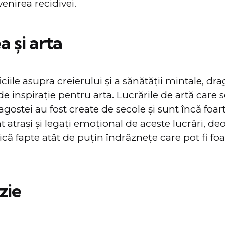
venirea recidivei.
 și arta
iile asupra creierului și a sănătății mintale, dra
e inspirație pentru arta. Lucrările de artă care s
agostei au fost create de secole și sunt încă foar
 atrași și legați emoțional de aceste lucrări, de
că fapte atât de puțin îndrăznețe care pot fi foa
zie