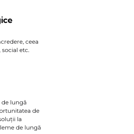
gice
ncredere, ceea
 social etc.
i de lungă
portunitatea de
oluții la
obleme de lungă