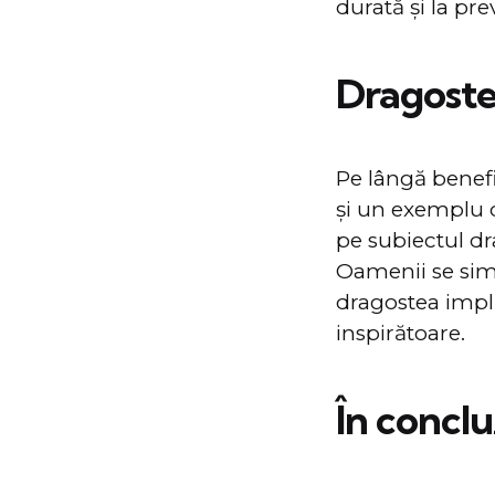
durată și la pre
Dragostea
Pe lângă benefic
și un exemplu d
pe subiectul dr
Oamenii se simt
dragostea impli
inspirătoare.
În conclu