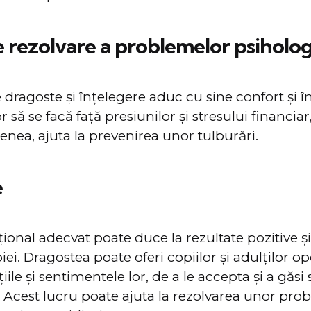
de rezolvare a problemelor psiholo
dragoste și înțelegere aduc cu sine confort și î
 să se facă față presiunilor și stresului financiar,
nea, ajuta la prevenirea unor tulburări.
e
onal adecvat poate duce la rezultate pozitive ș
iei. Dragostea poate oferi copiilor și adulților o
ile și sentimentele lor, de a le accepta și a găsi s
 Acest lucru poate ajuta la rezolvarea unor pr