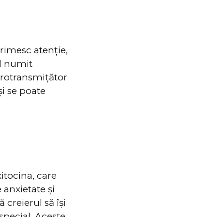
primesc atenție,
al numit
urotransmițător
și se poate
itocina, care
 anxietate și
 creierul să își
special. Aceste