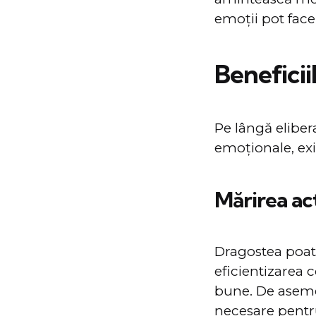
emoții pot face
Beneficii
Pe lângă eliber
emoționale, exi
Mărirea act
Dragostea poate
eficientizarea 
bune. De asemen
necesare pentru