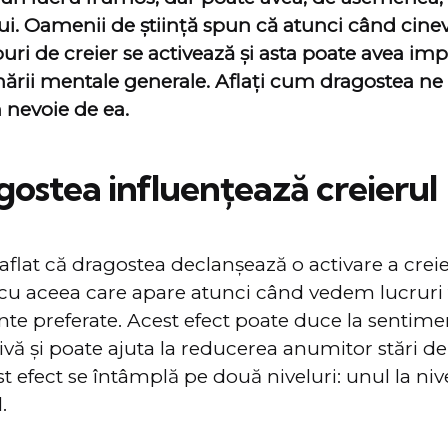
ui. Oamenii de știință spun că atunci când cine
ri de creier se activează și asta poate avea impl
ării mentale generale. Aflați cum dragostea ne 
 nevoie de ea.
ostea influențează creierul
 aflat că dragostea declanșează o activare a creie
u aceea care apare atunci când vedem lucruri
e preferate. Acest efect poate duce la sentime
tivă și poate ajuta la reducerea anumitor stări d
st efect se întâmplă pe două niveluri: unul la nivel
.