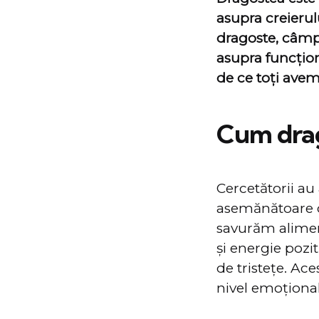
asupra creierul
dragoste, câmpu
asupra funcțion
de ce toți avem
Cum drag
Cercetătorii au
asemănătoare c
savurăm aliment
și energie pozi
de tristețe. Ace
nivel emoțional