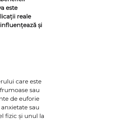
va este
icații reale
influențează și
rului care este
 frumoase sau
nte de euforie
e anxietate sau
 fizic și unul la