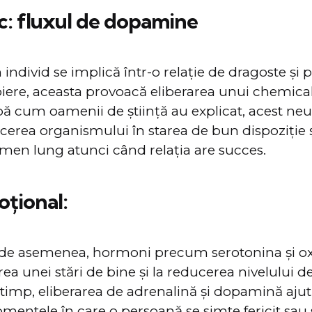
ic: fluxul de dopamine
individ se implică într-o relație de dragoste și 
piere, aceasta provoacă eliberarea unui chemic
 cum oamenii de știință au explicat, acest ne
ucerea organismului în starea de bun dispoziție 
men lung atunci când relația are succes.
oțional:
, de asemenea, hormoni precum serotonina și ox
rea unei stări de bine și la reducerea nivelului de
i timp, eliberarea de adrenalină și dopamină ajută
ntele în care o persoană se simte fericit sau 