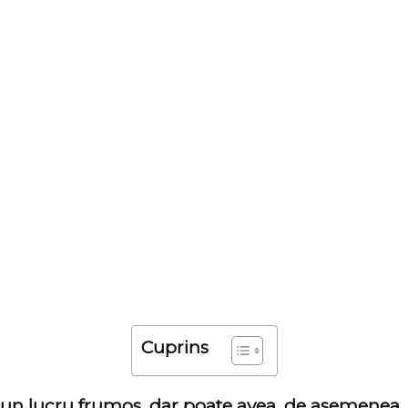
Cuprins
 un lucru frumos, dar poate avea, de asemenea, 