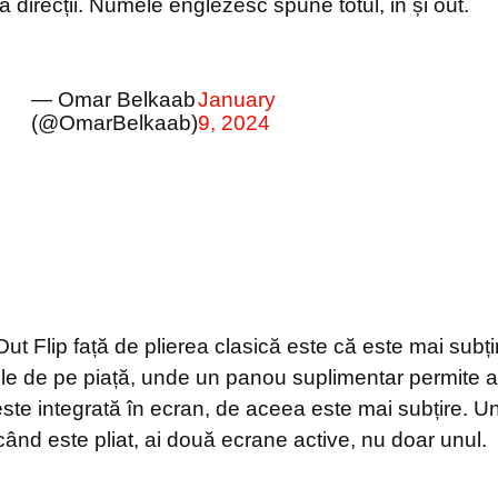
ă direcții. Numele englezesc spune totul, in și out.
— Omar Belkaab
January
(@OmarBelkaab)
9, 2024
Out Flip față de plierea clasică este că este mai subț
bile de pe piață, unde un panou suplimentar permite a
este integrată în ecran, de aceea este mai subțire. Un
 când este pliat, ai două ecrane active, nu doar unul.