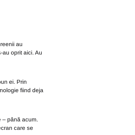
reenii au
au oprit aici. Au
un ei. Prin
hnologie fiind deja
ție – până acum.
ecran care se