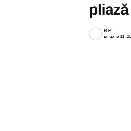
pliază
Posted
R.M.
ianuarie 11, 2
by