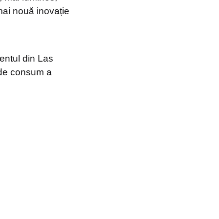
mai nouă inovație
entul din Las
 de consum a