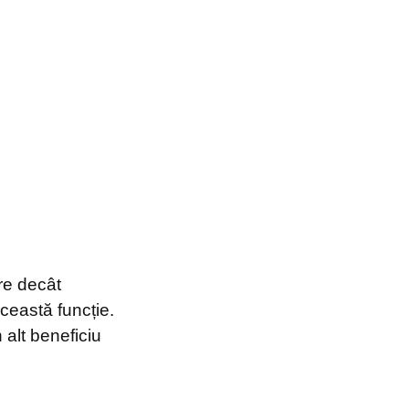
ire decât
ceastă funcție.
 alt beneficiu