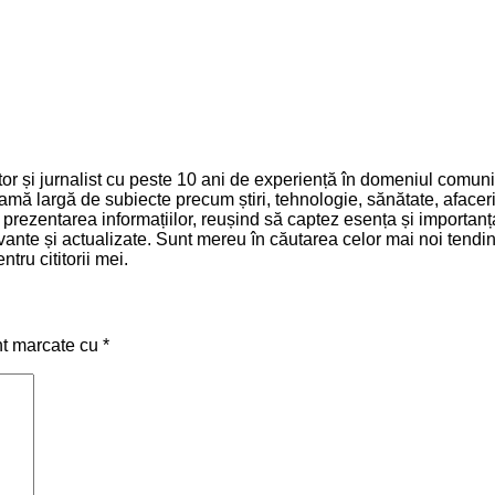
 și jurnalist cu peste 10 ani de experiență în domeniul comunică
mă largă de subiecte precum știri, tehnologie, sănătate, afaceri 
și prezentarea informațiilor, reușind să captez esența și importa
relevante și actualizate. Sunt mereu în căutarea celor mai noi ten
tru cititorii mei.
nt marcate cu
*