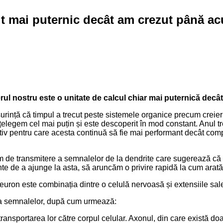
t mai puternic decât am crezut până a
rul nostru este o unitate de calcul chiar mai puternică dec
 ușurință că timpul a trecut peste sistemele organice precum creier
țelegem cel mai puțin și este descoperit în mod constant. Anul tr
otiv pentru care acesta continuă să fie mai performant decât comp
de transmitere a semnalelor de la dendrite care sugerează că cre
te de a ajunge la asta, să aruncăm o privire rapidă la cum arată 
uron este combinația dintre o celulă nervoasă și extensiile sale
ea semnalelor, după cum urmează:
transportarea lor către corpul celular. Axonul, din care există do