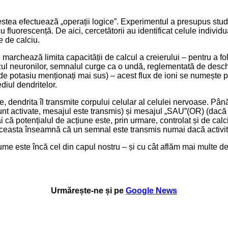
estea efectuează „operații logice”. Experimentul a presupus studie
cu fluorescență. De aici, cercetătorii au identificat celule indivi
e de calciu.
 marchează limita capacității de calcul a creierului – pentru a fo
 cazul neuronilor, semnalul curge ca o undă, reglementată de desch
 de potasiu menționați mai sus) – acest flux de ioni se numește p
diul dendritelor.
 dendrita îl transmite corpului celular al celulei nervoase. Până
nt activate, mesajul este transmis) și mesajul „SAU”(OR) (dacă x
ă potențialul de acțiune este, prin urmare, controlat și de calciu
asta înseamnă că un semnal este transmis numai dacă activitate
ume este încă cel din capul nostru – și cu cât aflăm mai multe d
Urmărește-ne și pe
Google News