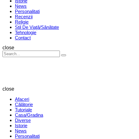
Istorie
News
Personalitati
Recenzii
Religie
Stil De Viaţă/Sănătate
Tehnologie
Contact
Search
close
Search
Search
for:
Revista
Magazin
close
Afaceri
Călătorie
Tutoriale
Casa/Gradina
Diverse
Istorie
News
Personalitati