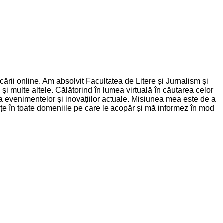
rii online. Am absolvit Facultatea de Litere și Jurnalism și
și multe altele. Călătorind în lumea virtuală în căutarea celor
nța evenimentelor și inovațiilor actuale. Misiunea mea este de a
dințe în toate domeniile pe care le acopăr și mă informez în mod