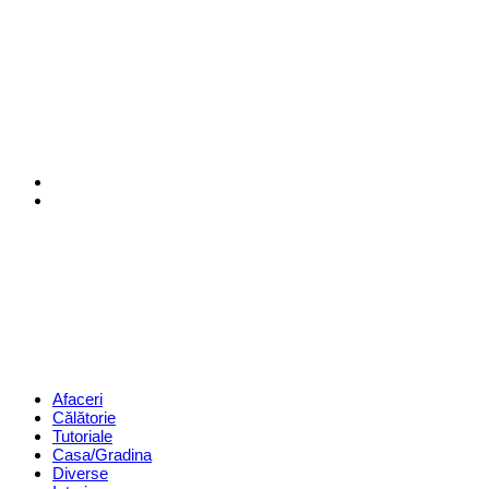
Menu
Search
Revista
Magazin
Menu
Afaceri
Călătorie
Tutoriale
Casa/Gradina
Diverse