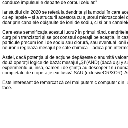
conduce impulsurile departe de corpul celular.”
Iar studiul din 2020 se referă la dendrite și la modul în care ac
cu epilepsie – și a structurii acestora cu ajutorul microscopiei 
doar prin canalele obișnuite de ioni de sodiu, ci și prin canalel
Care este semnificația acestui lucru? În primul rând, dendritele
curg prin tranzistori și se pot construi operații pe aceștia. În
particule precum ionii de sodiu sau clorură, sau eventual ionii
neuronii reglează mesajul pe cale chimică – adică prin interme
Astfel, dacă potențialul de acțiune depășește o anumită valoare,
două operații logice de bază: mesajul „ȘI”(AND) (dacă x și y su
experimentului, însă, oamenii de știință au descoperit nu numai c
completate de o operație exclusivă SAU (exlusiveOR/XOR). Ace
Este interesant de remarcat că cel mai puternic computer din l
face.