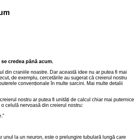
cum
ât se credea până acum.
ul din craniile noastre. Dar această idee nu ar putea fi mai
ecut, de exemplu, cercetările au sugerat că creierul nostru
uterele convenționale în multe sarcini. Mai multe detalii
ierul nostru ar putea fi unități de calcul chiar mai puternice
o celulă nervoasă din creierul nostru:
.”
ar unul la un neuron, este o prelungire tubulară lungă care