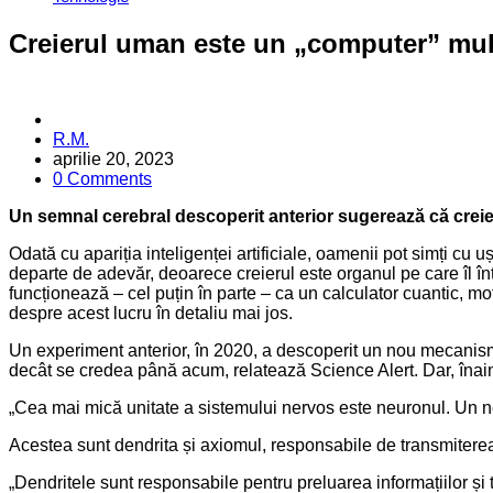
Creierul uman este un „computer” mul
Posted
R.M.
by
aprilie 20, 2023
0 Comments
Un semnal cerebral descoperit anterior sugerează că creie
Odată cu apariția inteligenței artificiale, oamenii pot simți cu
departe de adevăr, deoarece creierul este organul pe care îl în
funcționează – cel puțin în parte – ca un calculator cuantic, m
despre acest lucru în detaliu mai jos.
Un experiment anterior, în 2020, a descoperit un nou mecanism 
decât se credea până acum, relatează Science Alert. Dar, înain
„Cea mai mică unitate a sistemului nervos este neuronul. Un ne
Acestea sunt dendrita și axiomul, responsabile de transmiter
„Dendritele sunt responsabile pentru preluarea informațiilor și 