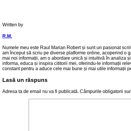
Written by
R.M.
Numele meu este Raul Marian Robert și sunt un pasionat scriitor
am început să scriu pe diverse platforme online, acoperind o ga
mai noi informații, am o abordare unică și intuitivă în analiza 
informa, educa și inspira cititorii mei, oferindu-le informații 
constant pentru a aduce cele mai bune și mai utile informații pen
Lasă un răspuns
Adresa ta de email nu va fi publicată.
Câmpurile obligatorii su