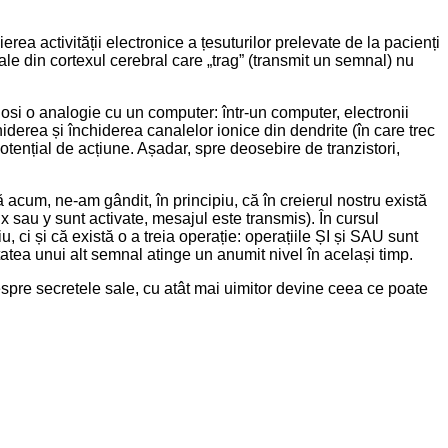
rea activității electronice a țesuturilor prelevate de la pacienți
duale din cortexul cerebral care „trag” (transmit un semnal) nu
losi o analogie cu un computer: într-un computer, electronii
iderea și închiderea canalelor ionice din dendrite (în care trec
otențial de acțiune. Așadar, spre deosebire de tranzistori,
 acum, ne-am gândit, în principiu, că în creierul nostru există
 sau y sunt activate, mesajul este transmis). În cursul
, ci și că există o a treia operație: operațiile ȘI și SAU sunt
a unui alt semnal atinge un anumit nivel în același timp.
espre secretele sale, cu atât mai uimitor devine ceea ce poate