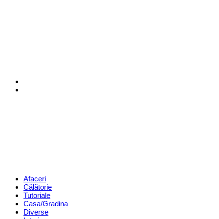
Menu
Search
Revista
Magazin
Menu
Afaceri
Călătorie
Tutoriale
Casa/Gradina
Diverse