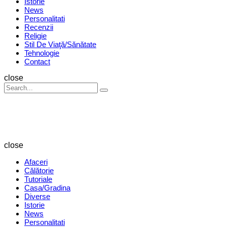
Istorie
News
Personalitati
Recenzii
Religie
Stil De Viaţă/Sănătate
Tehnologie
Contact
Search
close
Search
Search
for:
Revista
Magazin
close
Afaceri
Călătorie
Tutoriale
Casa/Gradina
Diverse
Istorie
News
Personalitati