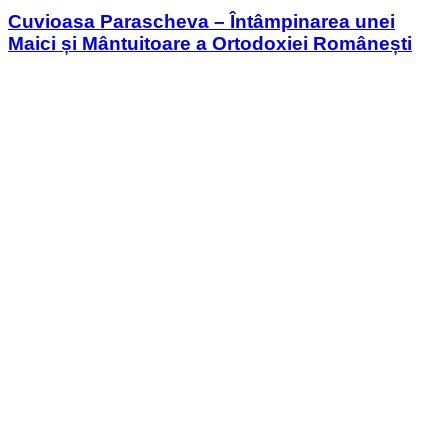
Cuvioasa Parascheva – Întâmpinarea unei
Maici și Mântuitoare a Ortodoxiei Românești