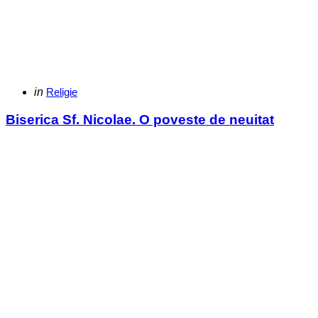
Categories
Posted
in
Religie
in
Biserica Sf. Nicolae. O poveste de neuitat