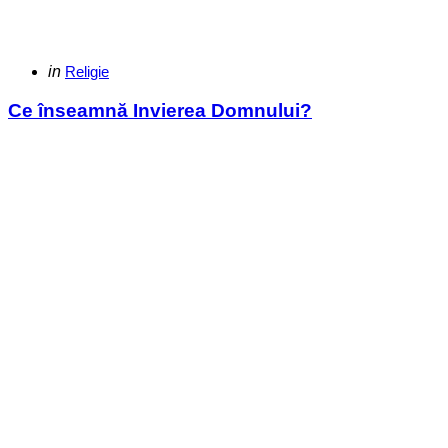
Categories
Posted
in
Religie
in
Ce înseamnă Invierea Domnului?