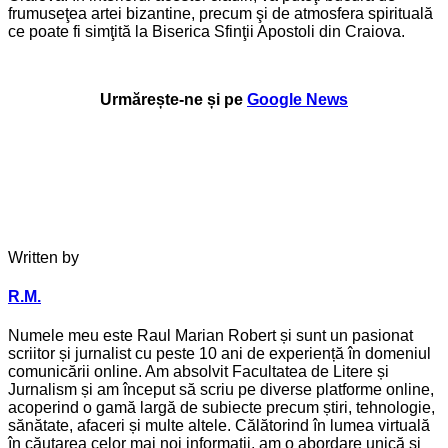
frumuseţea artei bizantine, precum şi de atmosfera spirituală
ce poate fi simţită la Biserica Sfinţii Apostoli din Craiova.
Urmărește-ne și pe
Google News
Written by
R.M.
Numele meu este Raul Marian Robert și sunt un pasionat
scriitor și jurnalist cu peste 10 ani de experiență în domeniul
comunicării online. Am absolvit Facultatea de Litere și
Jurnalism și am început să scriu pe diverse platforme online,
acoperind o gamă largă de subiecte precum știri, tehnologie,
sănătate, afaceri și multe altele. Călătorind în lumea virtuală
în căutarea celor mai noi informații, am o abordare unică și