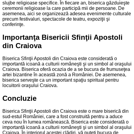
slujbe religioase specifice. În fiecare an, biserica găzduieşte
ceremonii religioase la care participă mii de persoane. De
asemenea, aici se organizează adesea evenimente culturale
precum festivaluri, spectacole de teatru, expoziţii şi
conferinţe.
Importanţa Bisericii Sfinţii Apostoli
din Craiova
Biserica Sfinţii Apostoli din Craiova este considerată o
importantă icoană a culturii româneşti şi un simbol al oraşului
Craiova. Biserica oferă ocazia de a se bucura de frumuseţea
artei bizantine în această zonă a României. De asemenea,
biserica serveşte ca un important spaţiu spiritual pentru
locuitorii oraşului Craiova.
Concluzie
Biserica Sfinţii Apostoli din Craiova este o mare biserică din
sud-estul României, care a fost construită pentru a aduce
ceva nou în lumea românească. Biserica este considerată o
importantă icoană a culturii româneşti şi un simbol al oraşului
Craiova. În interiorul acestei clădiri, vă puteţi bucura de