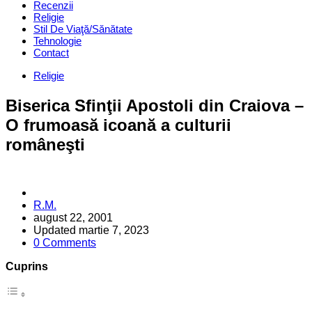
Recenzii
Religie
Stil De Viaţă/Sănătate
Tehnologie
Contact
Categories
Religie
Biserica Sfinţii Apostoli din Craiova –
O frumoasă icoană a culturii
româneşti
Posted
R.M.
by
august 22, 2001
Updated
martie 7, 2023
0 Comments
Cuprins