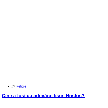
Categories
Posted
in
Religie
in
Cine a fost cu adevărat Iisus Hristos?