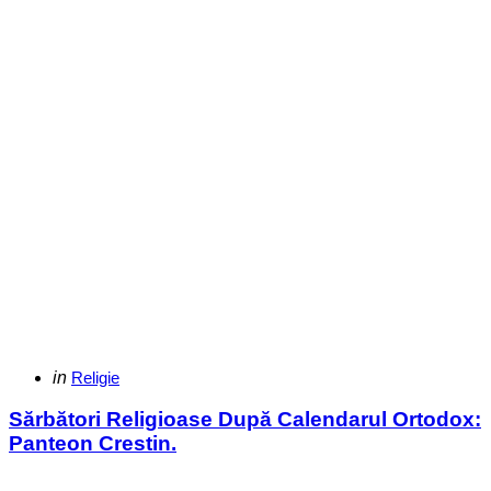
Categories
Posted
in
Religie
in
Sărbători Religioase După Calendarul Ortodox:
Panteon Crestin.