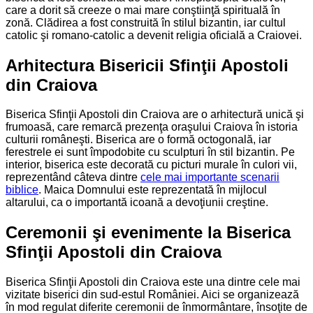
care a dorit să creeze o mai mare conştiinţă spirituală în
zonă. Clădirea a fost construită în stilul bizantin, iar cultul
catolic şi romano-catolic a devenit religia oficială a Craiovei.
Arhitectura Bisericii Sfinţii Apostoli
din Craiova
Biserica Sfinţii Apostoli din Craiova are o arhitectură unică şi
frumoasă, care remarcă prezenţa oraşului Craiova în istoria
culturii româneşti. Biserica are o formă octogonală, iar
ferestrele ei sunt împodobite cu sculpturi în stil bizantin. Pe
interior, biserica este decorată cu picturi murale în culori vii,
reprezentând câteva dintre
cele mai importante scenarii
biblice
. Maica Domnului este reprezentată în mijlocul
altarului, ca o importantă icoană a devoţiunii creştine.
Ceremonii şi evenimente la Biserica
Sfinţii Apostoli din Craiova
Biserica Sfinţii Apostoli din Craiova este una dintre cele mai
vizitate biserici din sud-estul României. Aici se organizează
în mod regulat diferite ceremonii de înmormântare, însoţite de