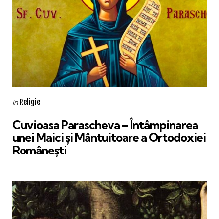
Categories
Posted
Religie
in
in
Cuvioasa Parascheva – Întâmpinarea
unei Maici și Mântuitoare a Ortodoxiei
Românești