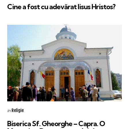
Cine a fost cu adevărat Iisus Hristos?
Categories
Posted
Religie
in
in
Biserica Sf. Gheorghe – Capra. O