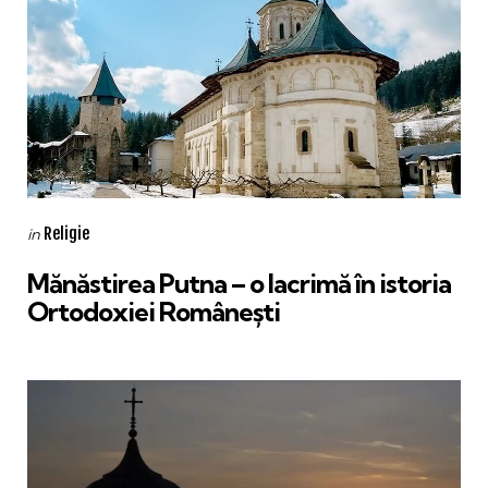
Categories
Posted
Religie
in
in
Mănăstirea Putna – o lacrimă în istoria
Ortodoxiei Românești