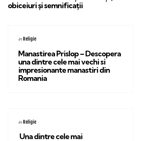
obiceiuri și semnificații
Categories
Posted
Religie
in
in
Manastirea Prislop – Descopera
una dintre cele mai vechi si
impresionante manastiri din
Romania
Categories
Posted
Religie
in
in
Una dintre cele mai