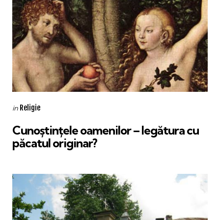
Categories
Posted
Religie
in
in
Cunoștințele oamenilor – legătura cu
păcatul originar?