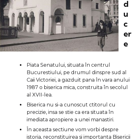
d
u
c
er
e
Piata Senatului, situata în centrul
Bucurestiului, pe drumul dinspre sud al
Caii Victoriei, a gazduit pana în vara anului
1987 o biserica mica, construita în secolul
al XVII-lea.
Biserica nu si-a cunoscut ctitorul cu
precizie, insa se stie ca era situata în
imediata apropiere a unei manastiri.
În aceasta sectiune vom vorbi despre
istoria, reconstituirea si importanta Bisericii