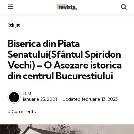
Menu
Se
Categories
Religie
Biserica din Piata
Senatului(Sfântul Spiridon
Vechi) – O Asezare istorica
din centrul Bucurestiului
Posted
R.M.
ianuarie 25, 2001
Updated
februarie 13, 2023
by
0 Comments