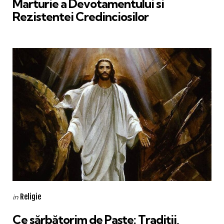
Marturie a Devotamentului si
Rezistentei Credinciosilor
Categories
Posted
Religie
in
in
Ce sărbătorim de Paște: Tradiții,