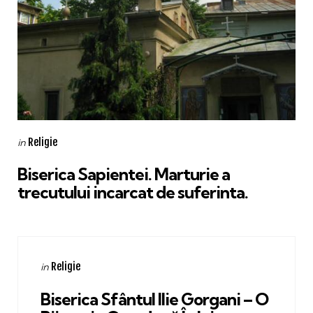
Categories
Posted
Religie
in
in
Biserica Sapientei. Marturie a
trecutului incarcat de suferinta.
Categories
Posted
Religie
in
in
Biserica Sfântul Ilie Gorgani – O