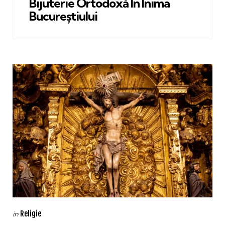
Bijuterie Ortodoxă În Inima
Bucureștiului
Categories
Posted
Religie
in
in