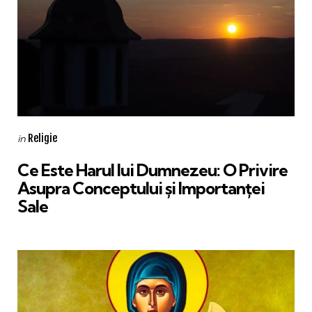
Categories
Posted
Religie
in
in
Ce Este Harul lui Dumnezeu: O Privire
Asupra Conceptului și Importanței
Sale