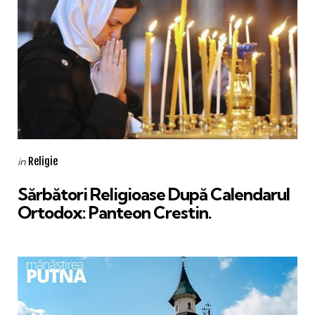
Categories
Posted
Religie
in
in
Sărbători Religioase După Calendarul
Ortodox: Panteon Crestin.