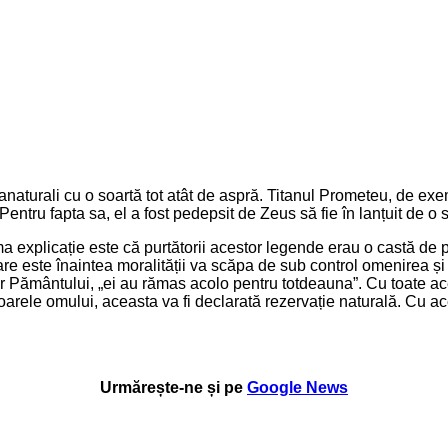
ranaturali cu o soartă tot atât de aspră. Titanul Prometeu, de exe
entru fapta sa, el a fost pedepsit de Zeus să fie în lanțuit de o s
a explicație este că purtătorii acestor legende erau o castă de 
e este înaintea moralității va scăpa de sub control omenirea și s
lor Pământului, „ei au rămas acolo pentru totdeauna”. Cu toate a
rele omului, aceasta va fi declarată rezervație naturală. Cu acee
Urmărește-ne și pe
Google News