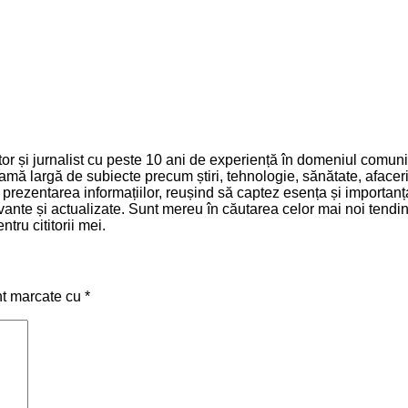
 și jurnalist cu peste 10 ani de experiență în domeniul comunică
mă largă de subiecte precum știri, tehnologie, sănătate, afaceri 
și prezentarea informațiilor, reușind să captez esența și importa
relevante și actualizate. Sunt mereu în căutarea celor mai noi ten
tru cititorii mei.
nt marcate cu
*