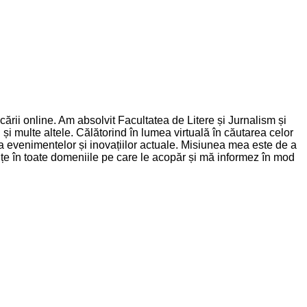
rii online. Am absolvit Facultatea de Litere și Jurnalism și
și multe altele. Călătorind în lumea virtuală în căutarea celor
nța evenimentelor și inovațiilor actuale. Misiunea mea este de a
dințe în toate domeniile pe care le acopăr și mă informez în mod