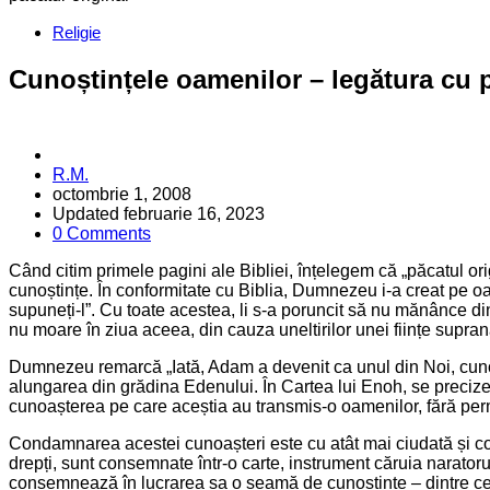
Categories
Religie
Cunoștințele oamenilor – legătura cu 
Posted
R.M.
by
octombrie 1, 2008
Updated
februarie 16, 2023
0 Comments
Când citim primele pagini ale Bibliei, înțelegem că „păcatul ori
cunoștințe. În conformitate cu Biblia, Dumnezeu i-a creat pe o
supuneți-l”. Cu toate acestea, li s-a poruncit să nu mănânce din
nu moare în ziua aceea, din cauza uneltirilor unei ființe supra
Dumnezeu remarcă „Iată, Adam a devenit ca unul din Noi, cunos
alungarea din grădina Edenului. În Cartea lui Enoh, se precizea
cunoașterea pe care aceștia au transmis-o oamenilor, fără per
Condamnarea acestei cunoașteri este cu atât mai ciudată și contra
drepți, sunt consemnate într-o carte, instrument căruia naratorul î
consemnează în lucrarea sa o seamă de cunoștințe – dintre ce