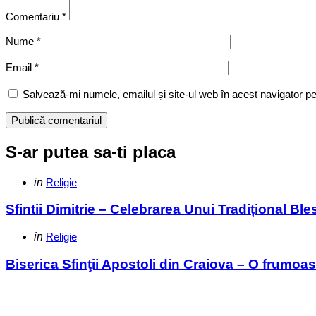
Comentariu
*
Nume
*
Email
*
Salvează-mi numele, emailul și site-ul web în acest navigator p
S-ar putea sa-ti placa
Categories
Posted
in
Religie
in
Sfintii Dimitrie – Celebrarea Unui Tradițional Bl
Categories
Posted
in
Religie
in
Biserica Sfinţii Apostoli din Craiova – O frumoas