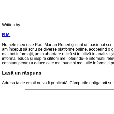
Written by
R.M.
Numele meu este Raul Marian Robert și sunt un pasionat scriitor
am început să scriu pe diverse platforme online, acoperind o ga
mai noi informații, am o abordare unică și intuitivă în analiza 
informa, educa și inspira cititorii mei, oferindu-le informații 
constant pentru a aduce cele mai bune și mai utile informații pen
Lasă un răspuns
Adresa ta de email nu va fi publicată.
Câmpurile obligatorii su