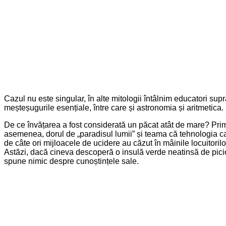
Cazul nu este singular, în alte mitologii întâlnim educatori sup
meșteșugurile esențiale, între care și astronomia și aritmetica. P
De ce învățarea a fost considerată un păcat atât de mare? Prim
asemenea, dorul de „paradisul lumii” și teama că tehnologia car
de câte ori mijloacele de ucidere au căzut în mâinile locuitori
Astăzi, dacă cineva descoperă o insulă verde neatinsă de picioa
spune nimic despre cunoștințele sale.