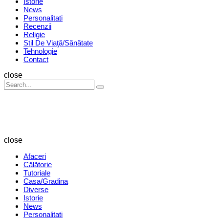
Istorie
News
Personalitati
Recenzii
Religie
Stil De Viaţă/Sănătate
Tehnologie
Contact
Search
close
Search
Search
for:
Revista
Magazin
close
Afaceri
Călătorie
Tutoriale
Casa/Gradina
Diverse
Istorie
News
Personalitati