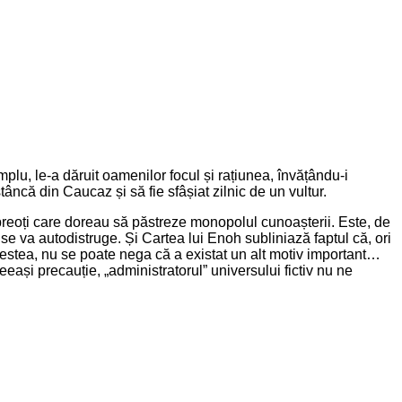
mplu, le-a dăruit oamenilor focul și rațiunea, învățându-i
tâncă din Caucaz și să fie sfâșiat zilnic de un vultur.
preoți care doreau să păstreze monopolul cunoașterii. Este, de
e va autodistruge. Și Cartea lui Enoh subliniază faptul că, ori
cestea, nu se poate nega că a existat un alt motiv important…
ași precauție, „administratorul” universului fictiv nu ne