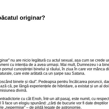
păcatul originar?
ginar” nu are nicio legătură cu actul sexual, așa cum se crede un
ameni cu intenția de a avea urmași. Mai mult, Dumnezeu i-a binec
 pomul cunoștinței binelui și răului, în ziua în care vor mânca di
naturale, care este arătată ca un șarpe sau Satana.
când binele și răul”. Pedeapsa pentru încălcarea poruncii, dar 
ză că, pe lângă experiențele de hibridare, a existat și un al do
misiunea divină.
dictorie cu cât Enoh, într-un alt pasaj, este numit, cu respect, „
i face un elogiu spunând: „cărți de bucurie vor fi date dreptilor și
le „nepermise” – de pildă legate de astronomie.