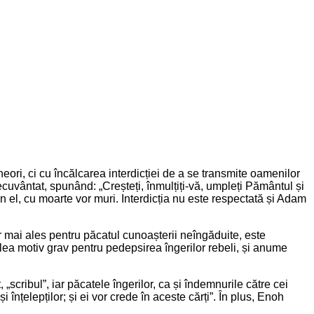
eori, ci cu încălcarea interdicției de a se transmite oamenilor
uvântat, spunând: „Creșteți, înmulțiți-vă, umpleți Pământul și
n el, cu moarte vor muri. Interdicția nu este respectată și Adam
mai ales pentru păcatul cunoașterii neîngăduite, este
ilea motiv grav pentru pedepsirea îngerilor rebeli, și anume
scribul”, iar păcatele îngerilor, ca și îndemnurile către cei
 înțelepților; și ei vor crede în aceste cărți”. În plus, Enoh