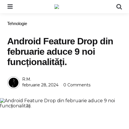
Menu
Se
Categories
Tehnologie
Android Feature Drop din
februarie aduce 9 noi
funcționalități.
Posted
R.M.
februarie 28, 2024
0 Comments
by