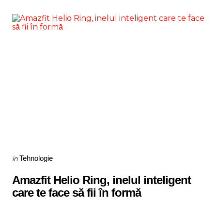
Categories
Posted
Tehnologie
in
in
Amazfit Helio Ring, inelul inteligent
care te face să fii în formă