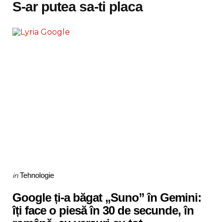
S-ar putea sa-ti placa
Categories
Posted
Tehnologie
in
in
Google ți-a băgat „Suno” în Gemini:
îți face o piesă în 30 de secunde, în