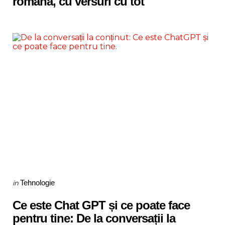
română, cu versuri cu tot
Categories
Posted
Tehnologie
in
in
Ce este Chat GPT și ce poate face
pentru tine: De la conversații la