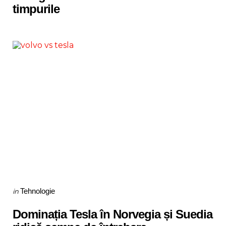
timpurile
Categories
Posted
Tehnologie
in
in
Dominația Tesla în Norvegia și Suedia