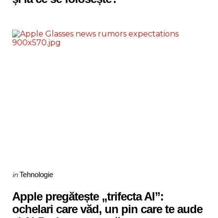
Categories
Posted
Tehnologie
in
in
Apple pregătește „trifecta AI”:
ochelari care văd, un pin care te aude