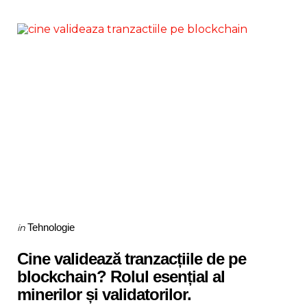
Categories
Posted
Tehnologie
in
in
Cine validează tranzacțiile de pe
blockchain? Rolul esențial al
minerilor și validatorilor.