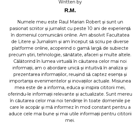
Written by
R.M.
Numele meu este Raul Marian Robert și sunt un
pasionat scriitor și jurnalist cu peste 10 ani de experiență
în domeniul comunicării online. Am absolvit Facultatea
de Litere și Jurnalism și am început să scriu pe diverse
platforme online, acoperind o gamă largă de subiecte
precum știri, tehnologie, sănătate, afaceri și multe altele.
Călătorind în lumea virtuală în căutarea celor mai noi
informații, am o abordare unică și intuitivă în analiza și
prezentarea informațiilor, reușind să captez esența și
importanța evenimentelor și inovațiilor actuale. Misiunea
mea este de a informa, educa și inspira cititorii mei,
oferindu-le informații relevante și actualizate. Sunt mereu
în căutarea celor mai noi tendințe în toate domeniile pe
care le acopăr și mă informez în mod constant pentru a
aduce cele mai bune și mai utile informații pentru cititorii
mei.