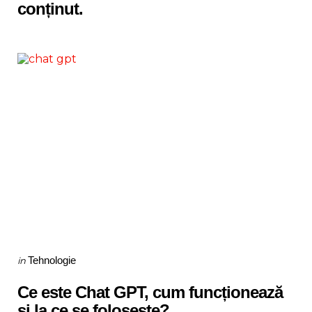
conținut.
Categories
Posted
Tehnologie
in
in
Ce este Chat GPT, cum funcționează
și la ce se folosește?