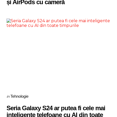
și AirPods cu cameră
Categories
Posted
Tehnologie
in
in
Seria Galaxy S24 ar putea fi cele mai
inteligente telefoane cu AI din toate