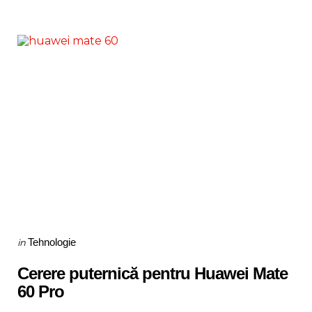
Categories
Posted
Tehnologie
in
in
Cerere puternică pentru Huawei Mate
60 Pro