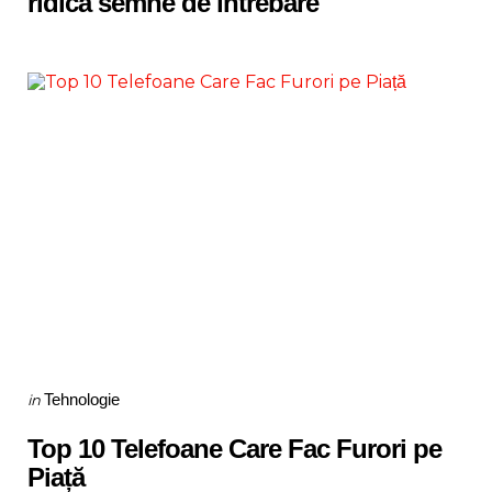
ridică semne de întrebare
Categories
Posted
Tehnologie
in
in
Top 10 Telefoane Care Fac Furori pe
Piață