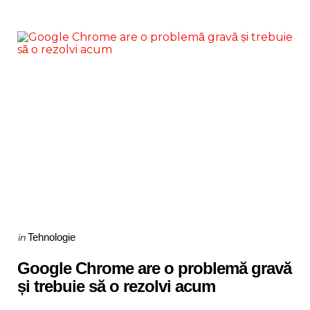
Categories
Posted
Tehnologie
in
in
Google Chrome are o problemă gravă
și trebuie să o rezolvi acum