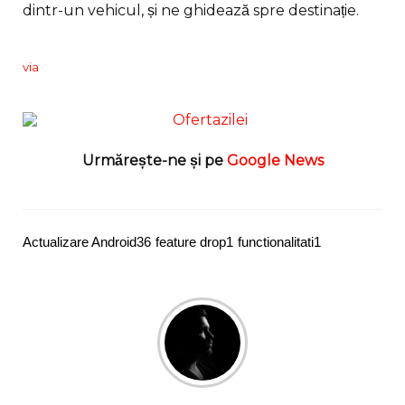
dintr-un vehicul, și ne ghidează spre destinație.
via
Urmărește-ne și pe
Google News
Actualizare Android
36
feature drop
1
functionalitati
1