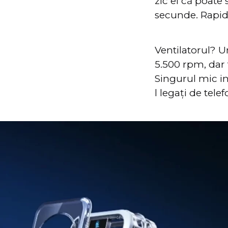
zic ei că poate
secunde. Rapid 
Ventilatorul? Un
5.500 rpm, dar
Singurul mic in
l legați de tel