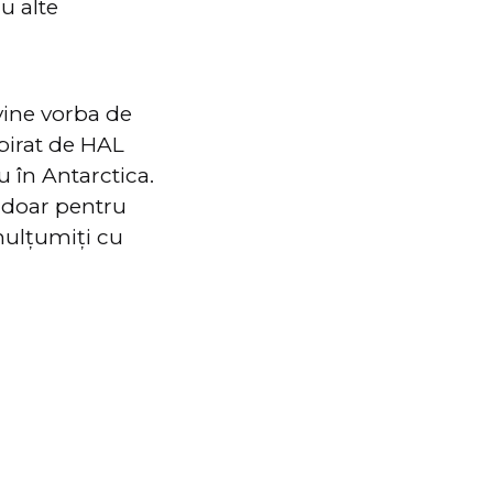
u alte
vine vorba de
spirat de HAL
u în Antarctica.
 doar pentru
 mulțumiți cu