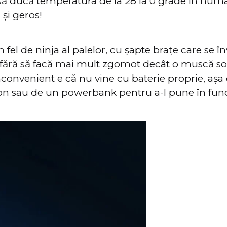
 să ducă temperatura de la 28 la 0 grade în num
și geros!
 fel de ninja al palelor, cu șapte brațe care se î
 fără să facă mai mult zgomot decât o muscă 
convenient e că nu vine cu baterie proprie, așa 
efon sau de un powerbank pentru a-l pune în fun