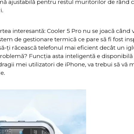
mă ajustabilă pentru restul muritorilor de rând c
i.
artea interesantă: Cooler 5 Pro nu se joacă când 
istem de gestionare termică ce pare să fi fost in
ă-ți răcească telefonul mai eficient decât un igl
roblemă? Funcția asta inteligentă e disponibilă
dragii mei utilizatori de iPhone, va trebui să vă
e.