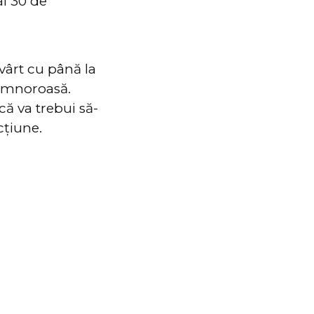
ai 30 de
nvârt cu până la
somnoroasă.
că va trebui să-
cțiune.