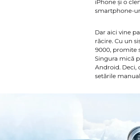
iPhone și o cle
smartphone-ur
Dar aici vine p
răcire. Cu un s
9000, promite s
Singura mică p
Android. Deci, 
setările manual