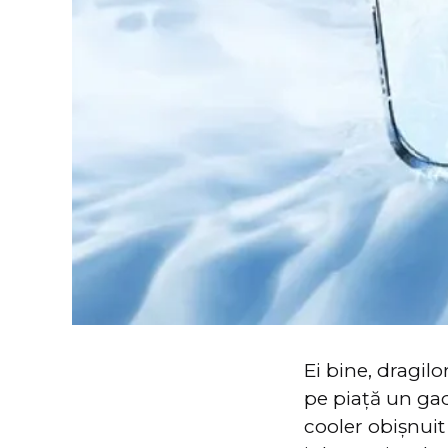
Ei bine, dragil
pe piață un gad
cooler obișnui