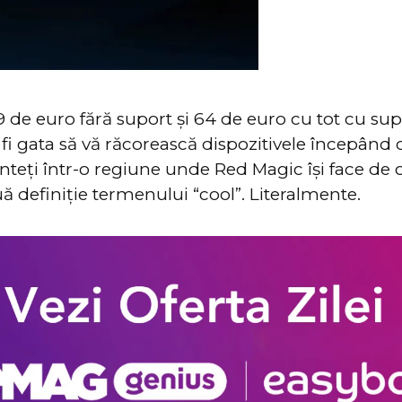
9 de euro fără suport și 64 de euro cu tot cu su
fi gata să vă răcorească dispozitivele începând cu
nteți într-o regiune unde Red Magic își face de c
uă definiție termenului “cool”. Literalmente.