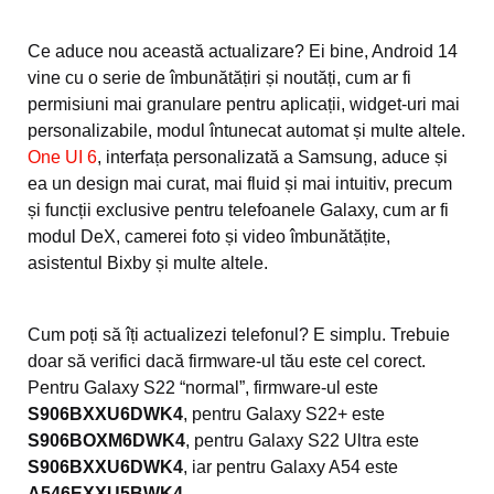
Ce aduce nou această actualizare? Ei bine, Android 14
vine cu o serie de îmbunătățiri și noutăți, cum ar fi
permisiuni mai granulare pentru aplicații, widget-uri mai
personalizabile, modul întunecat automat și multe altele.
One UI 6
, interfața personalizată a Samsung, aduce și
ea un design mai curat, mai fluid și mai intuitiv, precum
și funcții exclusive pentru telefoanele Galaxy, cum ar fi
modul DeX, camerei foto și video îmbunătățite,
asistentul Bixby și multe altele.
Cum poți să îți actualizezi telefonul? E simplu. Trebuie
doar să verifici dacă firmware-ul tău este cel corect.
Pentru Galaxy S22 “normal”, firmware-ul este
S906BXXU6DWK4
, pentru Galaxy S22+ este
S906BOXM6DWK4
, pentru Galaxy S22 Ultra este
S906BXXU6DWK4
, iar pentru Galaxy A54 este
A546EXXU5BWK4
.