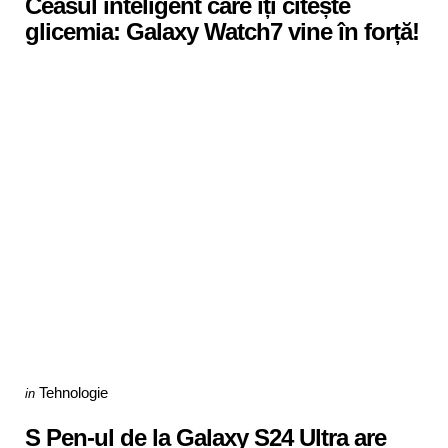
Ceasul inteligent care îți citește
glicemia: Galaxy Watch7 vine în forță!
Categories
Posted
Tehnologie
in
in
S Pen-ul de la Galaxy S24 Ultra are