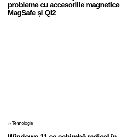
probleme cu accesoriile magnetice
MagSafe și Qi2
Categories
Posted
Tehnologie
in
in
Windows 11 se schimbă radical în