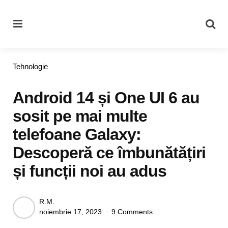
Menu
Se
Categories
Tehnologie
Android 14 și One UI 6 au
sosit pe mai multe
telefoane Galaxy:
Descoperă ce îmbunătățiri
și funcții noi au adus
Posted
R.M.
noiembrie 17, 2023
9 Comments
by