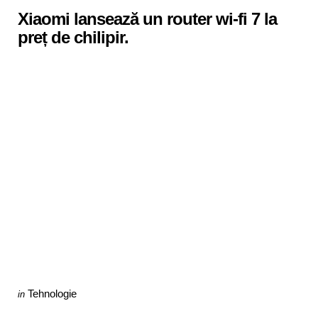
Xiaomi lansează un router wi-fi 7 la
preț de chilipir.
Categories
Posted
Tehnologie
in
in