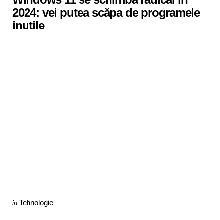
2024: vei putea scăpa de programele
inutile
Categories
Posted
Tehnologie
in
in