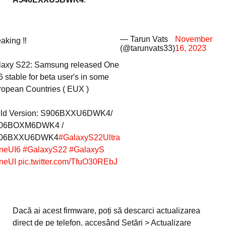
— Tarun Vats
November
aking ‼️
(@tarunvats33)
16, 2023
laxy S22: Samsung released One
6 stable for beta user's in some
opean Countries ( EUX )
ild Version: S906BXXU6DWK4/
06BOXM6DWK4 /
06BXXU6DWK4
#GalaxyS22Ultra
neUI6
#GalaxyS22
#GalaxyS
neUI
pic.twitter.com/TfuO30REbJ
Dacă ai acest firmware, poți să descarci actualizarea
direct de pe telefon, accesând Setări > Actualizare