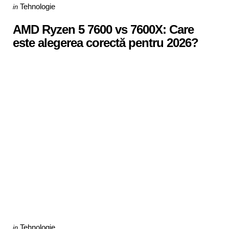
Categories
Posted
Tehnologie
in
in
AMD Ryzen 5 7600 vs 7600X: Care
este alegerea corectă pentru 2026?
Categories
Posted
Tehnologie
in