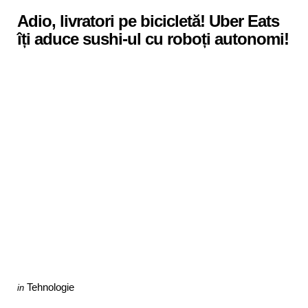
in
Adio, livratori pe bicicletă! Uber Eats
îți aduce sushi-ul cu roboți autonomi!
Categories
Posted
Tehnologie
in
in