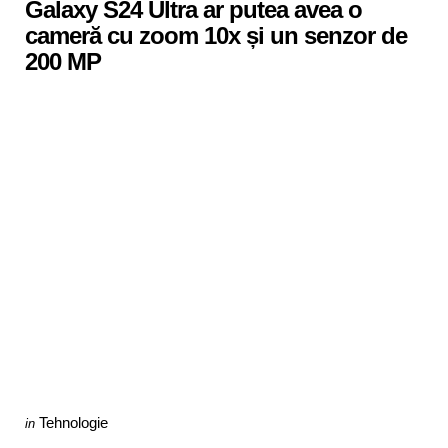
Galaxy S24 Ultra ar putea avea o
cameră cu zoom 10x și un senzor de
200 MP
Categories
Posted
Tehnologie
in
in