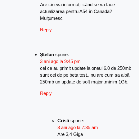
Are cineva informații când se va face
actualizarea pentru A54 în Canada?
Mulțumesc
Reply
Ștefan
spune:
3 ani ago la 9:45 pm
cei ce au primit update la oneui 6.0 de 250mb
sunt cei de pe beta test.. nu are cum sa aibă
250mb un update de soft major..minim 1Gb.
Reply
Cristi
spune:
3 ani ago la 7:35 am
Are 3,4 Giga