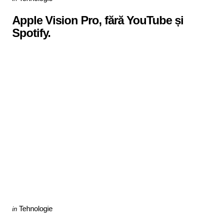
in
Apple Vision Pro, fără YouTube și
Spotify.
Categories
Posted
Tehnologie
in
in