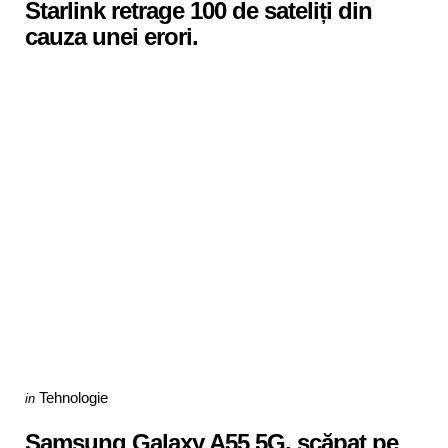
Starlink retrage 100 de sateliți din
cauza unei erori.
Categories
Posted
Tehnologie
in
in
Samsung Galaxy A55 5G, scăpat pe