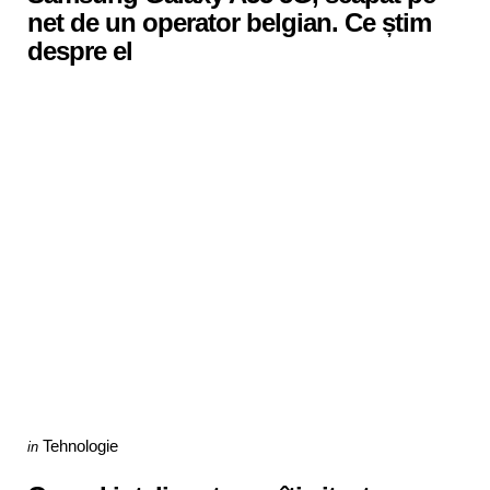
net de un operator belgian. Ce știm
despre el
Categories
Posted
Tehnologie
in
in