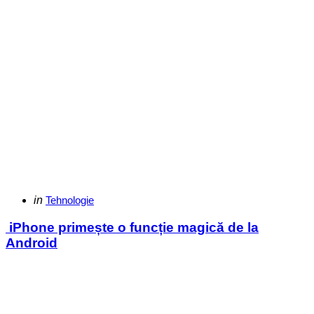
Categories
Posted
in
Tehnologie
in
iPhone primește o funcție magică de la
Android