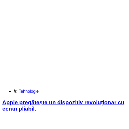
Categories
Posted
in
Tehnologie
in
Apple pregătește un dispozitiv revoluționar cu
ecran pliabil.