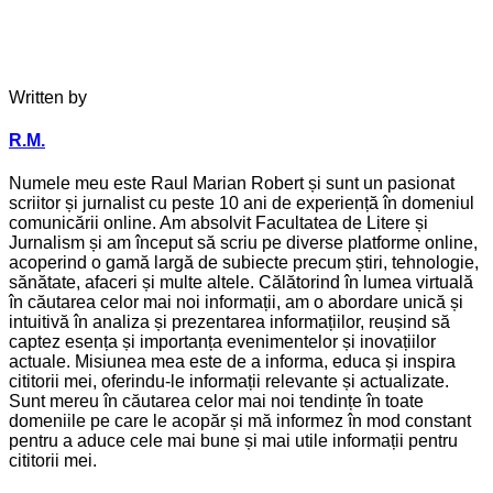
Written by
R.M.
Numele meu este Raul Marian Robert și sunt un pasionat
scriitor și jurnalist cu peste 10 ani de experiență în domeniul
comunicării online. Am absolvit Facultatea de Litere și
Jurnalism și am început să scriu pe diverse platforme online,
acoperind o gamă largă de subiecte precum știri, tehnologie,
sănătate, afaceri și multe altele. Călătorind în lumea virtuală
în căutarea celor mai noi informații, am o abordare unică și
intuitivă în analiza și prezentarea informațiilor, reușind să
captez esența și importanța evenimentelor și inovațiilor
actuale. Misiunea mea este de a informa, educa și inspira
cititorii mei, oferindu-le informații relevante și actualizate.
Sunt mereu în căutarea celor mai noi tendințe în toate
domeniile pe care le acopăr și mă informez în mod constant
pentru a aduce cele mai bune și mai utile informații pentru
cititorii mei.