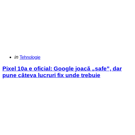
Categories
Posted
in
Tehnologie
in
Pixel 10a e oficial: Google joacă „safe”, dar
pune câteva lucruri fix unde trebuie