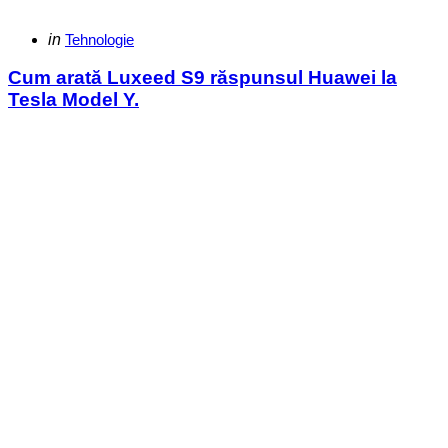
Categories
Posted
in
Tehnologie
in
Cum arată Luxeed S9 răspunsul Huawei la
Tesla Model Y.