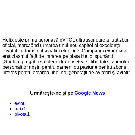
Helix este prima aeronavă eVTOL ultraușor care a luat zbor
oficial, marcaând urmarea unui nou capitol al excelenței
Pivotal în domeniul aviației electrice. Compania exprimase
entuziasmul față de intrarea pe piața Helix, spunând:
„Suntem pregătiți să oferim frumusețea și libertatea zborului
personalilor noștri pentru oameni cu pasiune pentru zbor și
interes pentru crearea unei noi generații de aviatori și aviați”
Urmărește-ne și pe
Google News
evtol
1
helix
1
pivotal
1