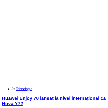
Categories
Posted
in
Tehnologie
in
Huawei Enjoy 70 lansat la nivel internațional ca
Nova Y72