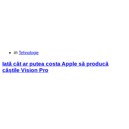
Categories
Posted
in
Tehnologie
in
Iată cât ar putea costa Apple să producă
căștile Vision Pro