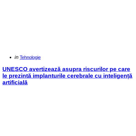
Categories
Posted
in
Tehnologie
in
UNESCO avertizează asupra riscurilor pe care
le prezintă implanturile cerebrale cu inteligență
artificială