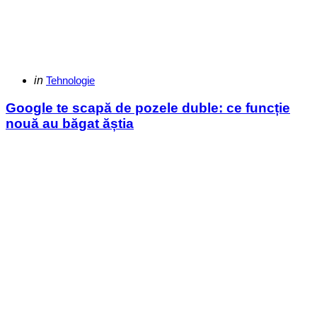
Categories
Posted
in
Tehnologie
in
Google te scapă de pozele duble: ce funcție
nouă au băgat ăștia