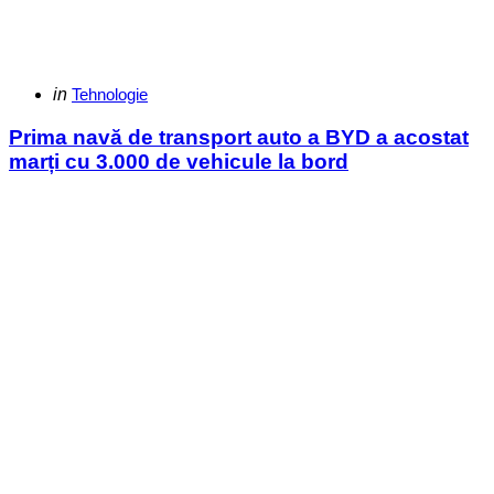
Categories
Posted
in
Tehnologie
in
Prima navă de transport auto a BYD a acostat
marți cu 3.000 de vehicule la bord