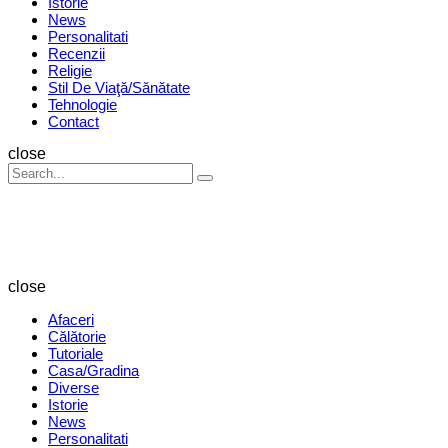
Istorie
News
Personalitati
Recenzii
Religie
Stil De Viaţă/Sănătate
Tehnologie
Contact
Search
close
Search
Search
for:
Revista
Magazin
close
Afaceri
Călătorie
Tutoriale
Casa/Gradina
Diverse
Istorie
News
Personalitati