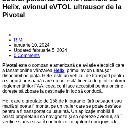
Helix, avionul eVTOL ultraușor de la
Pivotal
Posted
R.M.
by
ianuarie 10, 2024
Updated
februarie 5, 2024
0 Comments
Pivotal
este o companie americană de aviație electrică care
a lansat online vânzarea
Helix
, primul avion
ultraușor
disponibil pe piață. Helix este un vehicul de transport pentru
o singură persoană care nu necesită licența de pilot conform
reglementărilor FAA, ceea ce îl face accesibil pentru oricine
dorește să zboare la destinație în loc să conducă.
Helix are o greutate de 158 de kilograme fără pasageri sau
marfă și poate fi montat pe un trailer care se poate desface
pentru a fi transportat cu ușurință. Un aplicație mobilă îl
asistă proprietarul să navigheze și să opereze avionul, să îi
verifice starea și să îl controleze cu ajutorul unui joystick.