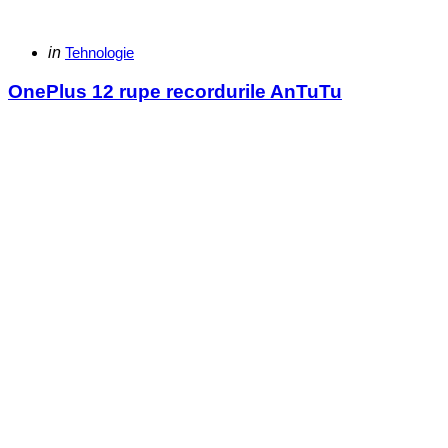
Categories
Posted
in
Tehnologie
in
OnePlus 12 rupe recordurile AnTuTu