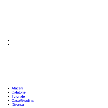
Menu
Search
Revista
Magazin
Menu
Afaceri
Călătorie
Tutoriale
Casa/Gradina
Diverse