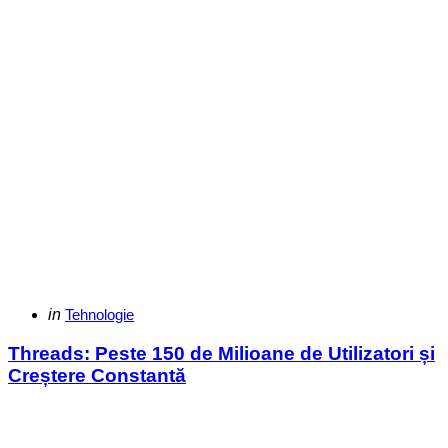
Categories
Posted
in
Tehnologie
in
Threads: Peste 150 de Milioane de Utilizatori și
Creștere Constantă