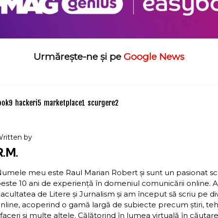
Urmărește-ne și pe
Google News
ook
9
hackeri
5
marketplace
1
scurgere
2
ritten by
R.M.
umele meu este Raul Marian Robert și sunt un pasionat scriit
este 10 ani de experiență în domeniul comunicării online. 
acultatea de Litere și Jurnalism și am început să scriu pe d
nline, acoperind o gamă largă de subiecte precum știri, teh
faceri și multe altele. Călătorind în lumea virtuală în căutar