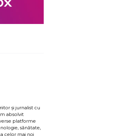
or și jurnalist cu
Am absolvit
iverse platforme
nologie, sănătate,
ea celor mai noi