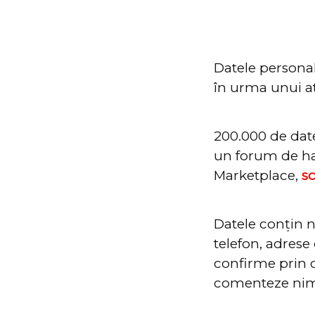
Datele persona
în urma unui ata
200.000 de dat
un forum de hac
Marketplace,
s
Datele conțin 
telefon, adrese 
confirme prin 
comenteze nimic