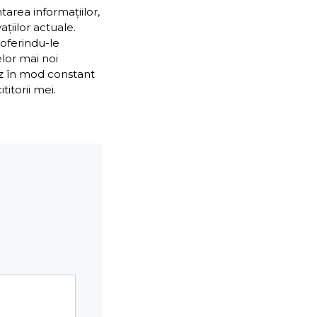
ntarea informațiilor,
țiilor actuale.
 oferindu-le
elor mai noi
ez în mod constant
itorii mei.