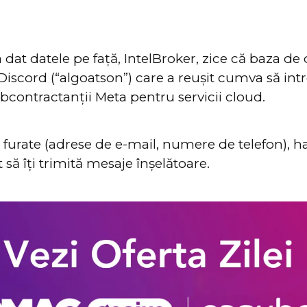
 dat datele pe față, IntelBroker, zice că baza de 
 Discord (“algoatson”) care a reușit cumva să int
bcontractanții Meta pentru servicii cloud.
 furate (adrese de e-mail, numere de telefon), ha
 să îți trimită mesaje înșelătoare.