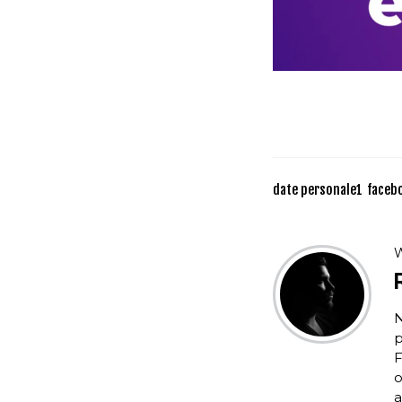
date personale
1
faceb
W
N
p
F
o
a