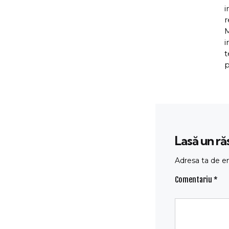
i
r
M
i
t
p
Lasă un r
Adresa ta de em
Comentariu
*