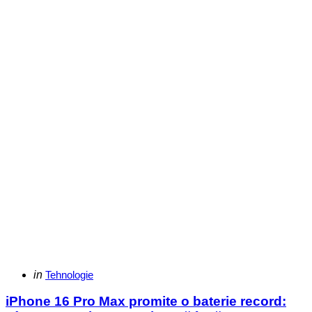
Categories
Posted
in
Tehnologie
in
iPhone 16 Pro Max promite o baterie record: