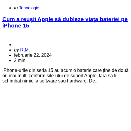
Categories
Posted
in
Tehnologie
in
Cum a reușit Apple să dubleze viața bateriei pe
iPhone 15
Posted
by
R.M.
by
februarie 22, 2024
2 min
iPhone-urile din seria 15 au acum o baterie care ține de două
ori mai mult, conform site-ului de suport Apple, fără să fi
schimbat nimic la software sau hardware. De...