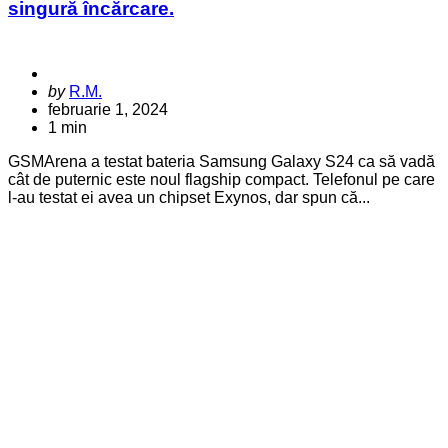
singură încărcare.
Posted
by
R.M.
by
februarie 1, 2024
1 min
GSMArena a testat bateria Samsung Galaxy S24 ca să vadă
cât de puternic este noul flagship compact. Telefonul pe care
l-au testat ei avea un chipset Exynos, dar spun că...