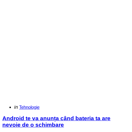
Categories
Posted
in
Tehnologie
in
Android te va anunța când bateria ta are
nevoie de o schimbare