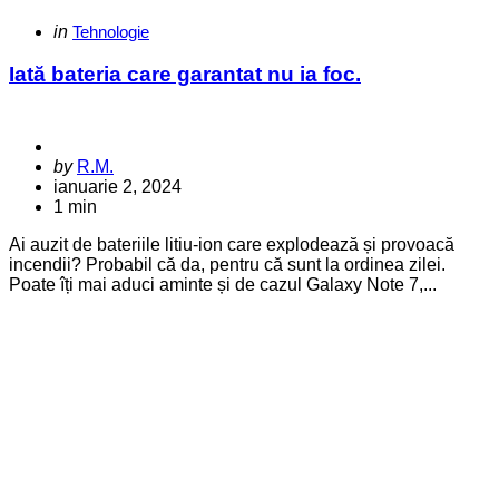
Categories
Posted
in
Tehnologie
in
Iată bateria care garantat nu ia foc.
Posted
by
R.M.
by
ianuarie 2, 2024
1 min
Ai auzit de bateriile litiu-ion care explodează și provoacă
incendii? Probabil că da, pentru că sunt la ordinea zilei.
Poate îți mai aduci aminte și de cazul Galaxy Note 7,...