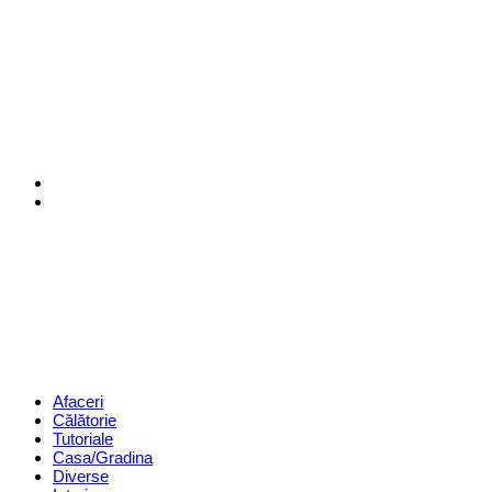
Menu
Search
Revista
Magazin
Menu
Afaceri
Călătorie
Tutoriale
Casa/Gradina
Diverse