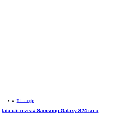
Categories
Posted
in
Tehnologie
in
Iată cât rezistă Samsung Galaxy S24 cu o