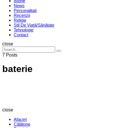
Istorie
News
Personalitati
Recenzii
Religie
Stil De Viaţă/Sănătate
Tehnologie
Contact
Search
close
Search
Search
for:
7 Posts
baterie
Revista
Magazin
close
Afaceri
Călătorie