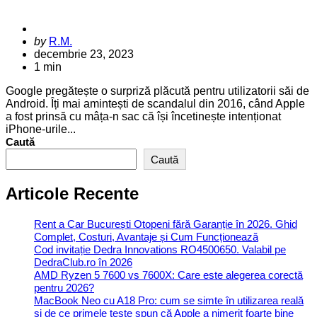
Posted
by
R.M.
by
decembrie 23, 2023
1 min
Google pregătește o surpriză plăcută pentru utilizatorii săi de
Android. Îți mai amintești de scandalul din 2016, când Apple
a fost prinsă cu mâța-n sac că își încetinește intenționat
iPhone-urile...
Caută
Caută
Articole Recente
Rent a Car București Otopeni fără Garanție în 2026. Ghid
Complet, Costuri, Avantaje și Cum Funcționează
Cod invitație Dedra Innovations RO4500650. Valabil pe
DedraClub.ro în 2026
AMD Ryzen 5 7600 vs 7600X: Care este alegerea corectă
pentru 2026?
MacBook Neo cu A18 Pro: cum se simte în utilizarea reală
și de ce primele teste spun că Apple a nimerit foarte bine