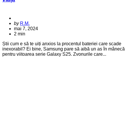
Posted
by
R.M.
by
mai 7, 2024
2 min
Știi cum e să te uiți anxios la procentul bateriei care scade
inexorabil? Ei bine, Samsung pare să aibă un as în mânecă
pentru viitoarea serie Galaxy S25. Zvonurile care...