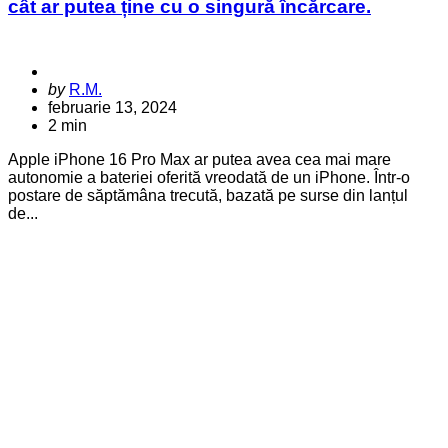
cât ar putea ține cu o singură încărcare.
Posted
by
R.M.
by
februarie 13, 2024
2 min
Apple iPhone 16 Pro Max ar putea avea cea mai mare
autonomie a bateriei oferită vreodată de un iPhone. Într-o
postare de săptămâna trecută, bazată pe surse din lanțul
de...