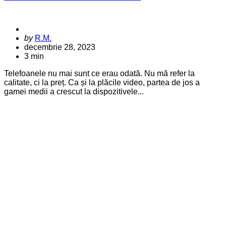
Posted
by
R.M.
by
decembrie 28, 2023
3 min
Telefoanele nu mai sunt ce erau odată. Nu mă refer la
calitate, ci la preț. Ca și la plăcile video, partea de jos a
gamei medii a crescut la dispozitivele...