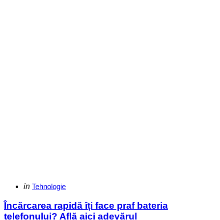
Categories
Posted
in
Tehnologie
in
Încărcarea rapidă îți face praf bateria
telefonului? Află aici adevărul