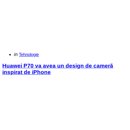
Categories
Posted
in
Tehnologie
in
Huawei P70 va avea un design de cameră
inspirat de iPhone