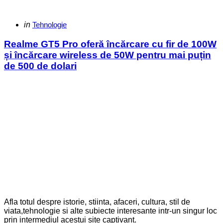
Categories
Posted
in
Tehnologie
in
Realme GT5 Pro oferă încărcare cu fir de 100W
și încărcare wireless de 50W pentru mai puțin
de 500 de dolari
Afla totul despre istorie, stiinta, afaceri, cultura, stil de
viata,tehnologie si alte subiecte interesante intr-un singur loc
prin intermediul acestui site captivant.