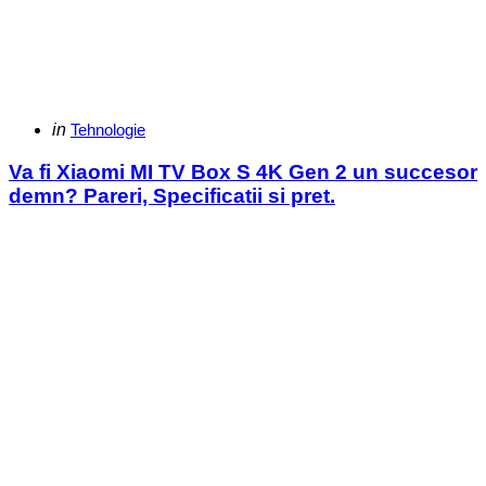
Categories
Posted
in
Tehnologie
in
Va fi Xiaomi MI TV Box S 4K Gen 2 un succesor
demn? Pareri, Specificatii si pret.