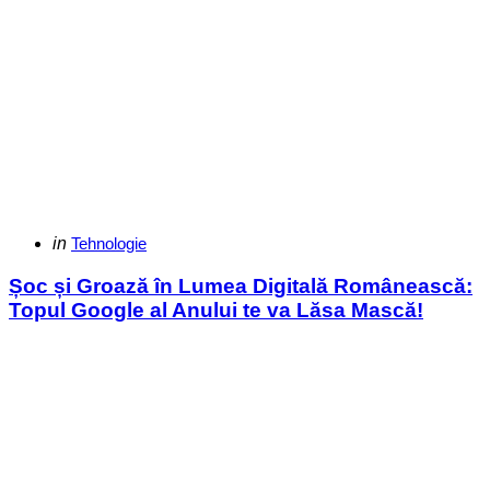
Categories
Posted
in
Tehnologie
in
Șoc și Groază în Lumea Digitală Românească:
Topul Google al Anului te va Lăsa Mască!