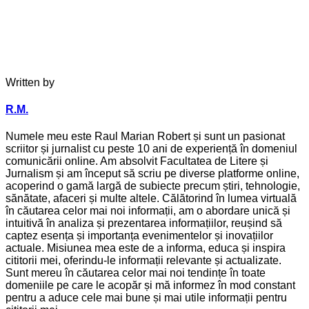
Written by
R.M.
Numele meu este Raul Marian Robert și sunt un pasionat
scriitor și jurnalist cu peste 10 ani de experiență în domeniul
comunicării online. Am absolvit Facultatea de Litere și
Jurnalism și am început să scriu pe diverse platforme online,
acoperind o gamă largă de subiecte precum știri, tehnologie,
sănătate, afaceri și multe altele. Călătorind în lumea virtuală
în căutarea celor mai noi informații, am o abordare unică și
intuitivă în analiza și prezentarea informațiilor, reușind să
captez esența și importanța evenimentelor și inovațiilor
actuale. Misiunea mea este de a informa, educa și inspira
cititorii mei, oferindu-le informații relevante și actualizate.
Sunt mereu în căutarea celor mai noi tendințe în toate
domeniile pe care le acopăr și mă informez în mod constant
pentru a aduce cele mai bune și mai utile informații pentru