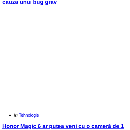
cauza unui bug grav
Categories
Posted
in
Tehnologie
in
Honor Magic 6 ar putea veni cu o cameră de 1