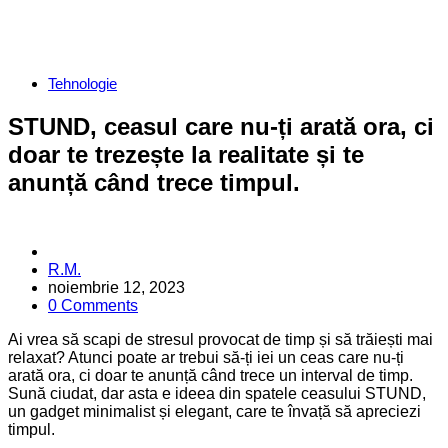
Categories
Tehnologie
STUND, ceasul care nu-ți arată ora, ci
doar te trezește la realitate și te
anunță când trece timpul.
Posted
R.M.
by
noiembrie 12, 2023
0 Comments
Ai vrea să scapi de stresul provocat de timp și să trăiești mai
relaxat? Atunci poate ar trebui să-ți iei un ceas care nu-ți
arată ora, ci doar te anunță când trece un interval de timp.
Sună ciudat, dar asta e ideea din spatele ceasului STUND,
un gadget minimalist și elegant, care te învață să apreciezi
timpul.