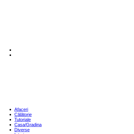
Menu
Search
Revista
Magazin
Menu
Afaceri
Călătorie
Tutoriale
Casa/Gradina
Diverse