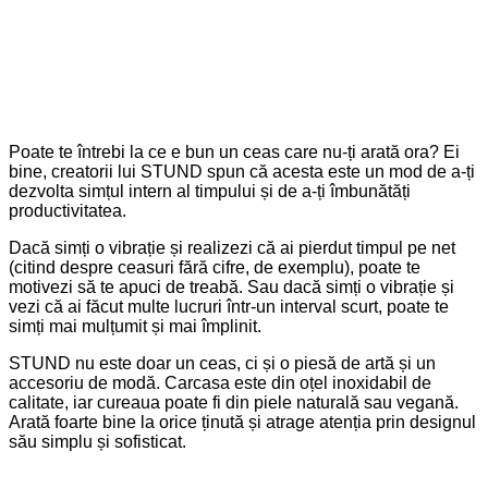
Poate te întrebi la ce e bun un ceas care nu-ți arată ora? Ei
bine, creatorii lui STUND spun că acesta este un mod de a-ți
dezvolta simțul intern al timpului și de a-ți îmbunătăți
productivitatea.
Dacă simți o vibrație și realizezi că ai pierdut timpul pe net
(citind despre ceasuri fără cifre, de exemplu), poate te
motivezi să te apuci de treabă. Sau dacă simți o vibrație și
vezi că ai făcut multe lucruri într-un interval scurt, poate te
simți mai mulțumit și mai împlinit.
STUND nu este doar un ceas, ci și o piesă de artă și un
accesoriu de modă. Carcasa este din oțel inoxidabil de
calitate, iar cureaua poate fi din piele naturală sau vegană.
Arată foarte bine la orice ținută și atrage atenția prin designul
său simplu și sofisticat.