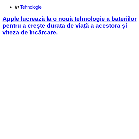
Categories
Posted
in
Tehnologie
in
Apple lucrează la o nouă tehnologie a bateriilor
pentru a crește durata de viață a acestora și
viteza de încărcare.