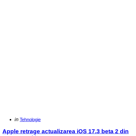
Categories
Posted
in
Tehnologie
in
Apple retrage actualizarea iOS 17.3 beta 2 din