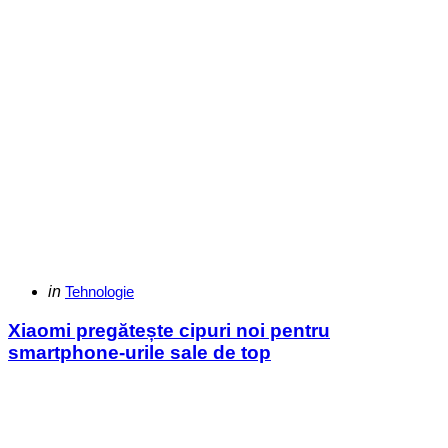
Categories
Posted
in
Tehnologie
in
Xiaomi pregătește cipuri noi pentru
smartphone-urile sale de top