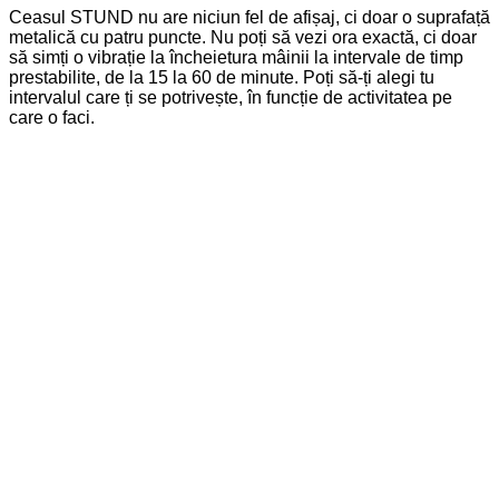
Ceasul STUND nu are niciun fel de afișaj, ci doar o suprafață
metalică cu patru puncte. Nu poți să vezi ora exactă, ci doar
să simți o vibrație la încheietura mâinii la intervale de timp
prestabilite, de la 15 la 60 de minute. Poți să-ți alegi tu
intervalul care ți se potrivește, în funcție de activitatea pe
care o faci.