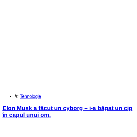
Categories
Posted
in
Tehnologie
in
Elon Musk a făcut un cyborg – i-a băgat un cip
în capul unui om.