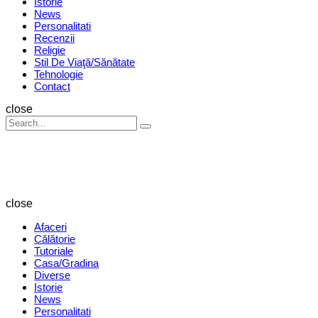
Istorie
News
Personalitati
Recenzii
Religie
Stil De Viaţă/Sănătate
Tehnologie
Contact
Search
close
Search
Search
for:
Revista
Magazin
close
Afaceri
Călătorie
Tutoriale
Casa/Gradina
Diverse
Istorie
News
Personalitati