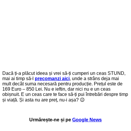
Dacă ți-a plăcut ideea și vrei să-ți cumperi un ceas STUND,
mai ai timp să-l
precomanzi aici
, unde a strâns deja mai
mult decât suma necesară pentru producție. Prețul este de
169 Euro – 850 Lei. Nu e ieftin, dar nici nu e un ceas
obișnuit. E un ceas care te face să-ți pui întrebări despre timp
și viață. Și asta nu are preț, nu-i așa? 😉
Urmărește-ne și pe
Google News