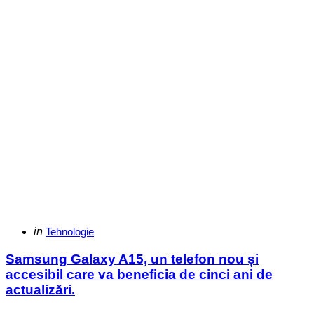
Categories
Posted
in
Tehnologie
in
Samsung Galaxy A15, un telefon nou și
accesibil care va beneficia de cinci ani de
actualizări.