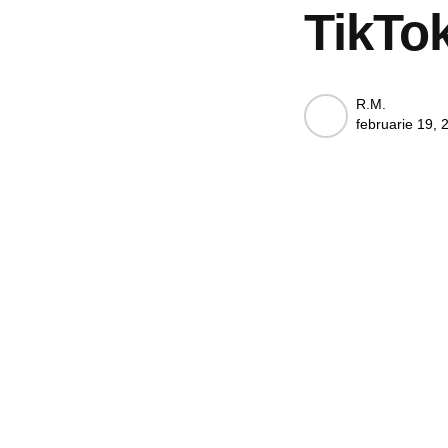
TikTo
Posted
R.M.
februarie 19, 
by