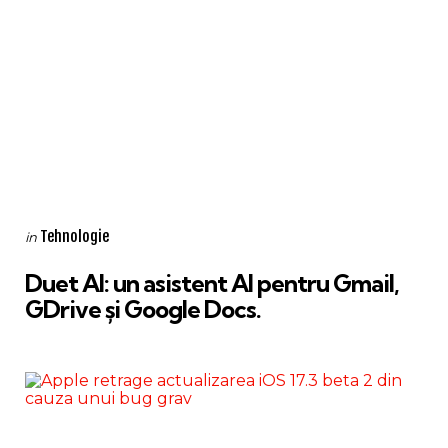
Categories
Posted
Tehnologie
in
in
Duet AI: un asistent AI pentru Gmail,
GDrive și Google Docs.