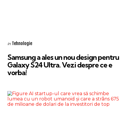
Categories
Posted
Tehnologie
in
in
Samsung a ales un nou design pentru
Galaxy S24 Ultra. Vezi despre ce e
vorba!