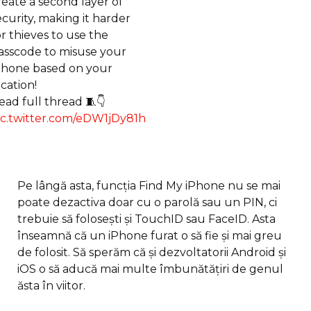
reate a second layer of
ecurity, making it harder
or thieves to use the
asscode to misuse your
Phone based on your
ocation!
ead full thread 🧵👇
ic.twitter.com/eDW1jDy81h
Pe lângă asta, funcția Find My iPhone nu se mai
poate dezactiva doar cu o parolă sau un PIN, ci
trebuie să folosești și TouchID sau FaceID. Asta
înseamnă că un iPhone furat o să fie și mai greu
de folosit. Să sperăm că și dezvoltatorii Android și
iOS o să aducă mai multe îmbunătățiri de genul
ăsta în viitor.