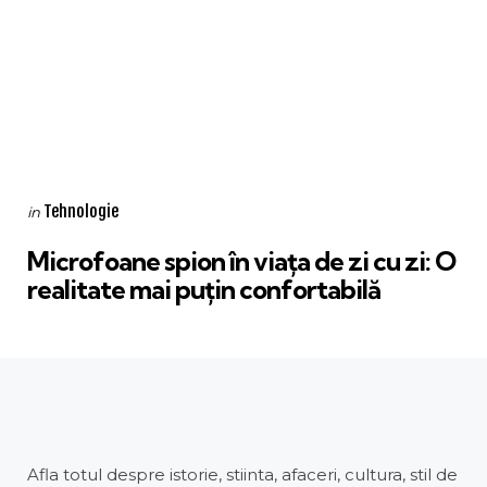
Categories
Posted
Tehnologie
in
in
Microfoane spion în viața de zi cu zi: O
realitate mai puțin confortabilă
Afla totul despre istorie, stiinta, afaceri, cultura, stil de