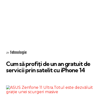
Categories
Posted
Tehnologie
in
in
Cum să profiți de un an gratuit de
servicii prin satelit cu iPhone 14