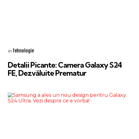
Categories
Posted
Tehnologie
in
in
Detalii Picante: Camera Galaxy S24
FE, Dezvăluite Prematur