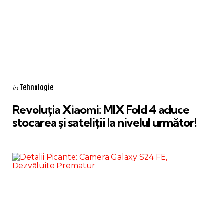
Categories
Posted
Tehnologie
in
in
Revoluția Xiaomi: MIX Fold 4 aduce
stocarea și sateliții la nivelul următor!