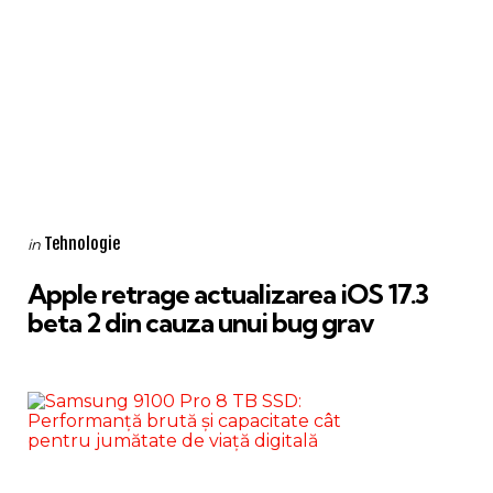
Categories
Posted
Tehnologie
in
in
Apple retrage actualizarea iOS 17.3
beta 2 din cauza unui bug grav