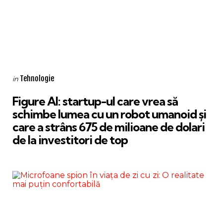
Categories
Posted
Tehnologie
in
in
Figure AI: startup-ul care vrea să
schimbe lumea cu un robot umanoid și
care a strâns 675 de milioane de dolari
de la investitori de top