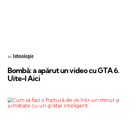
Categories
Posted
Tehnologie
in
in
Bombă: a apărut un video cu GTA 6.
Uite-l Aici