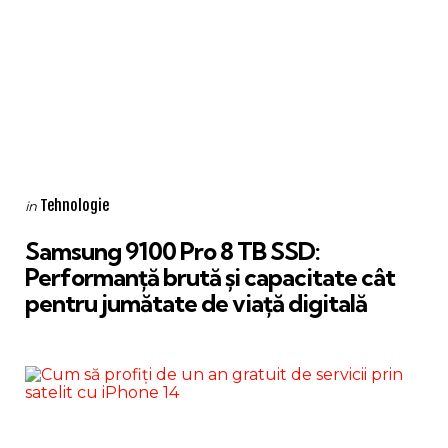
Categories
Posted
Tehnologie
in
in
Samsung 9100 Pro 8 TB SSD:
Performanță brută și capacitate cât
pentru jumătate de viață digitală