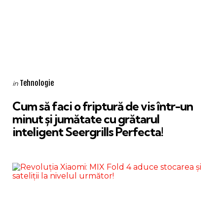
Categories
Posted
Tehnologie
in
in
Cum să faci o friptură de vis într-un
minut și jumătate cu grătarul
inteligent Seergrills Perfecta!