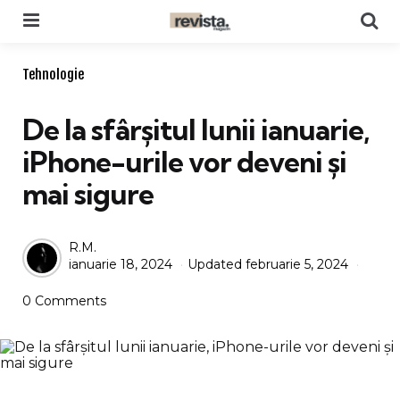
Menu
Se
Categories
Tehnologie
De la sfârșitul lunii ianuarie,
iPhone-urile vor deveni și
mai sigure
Posted
R.M.
ianuarie 18, 2024
Updated
februarie 5, 2024
by
0 Comments