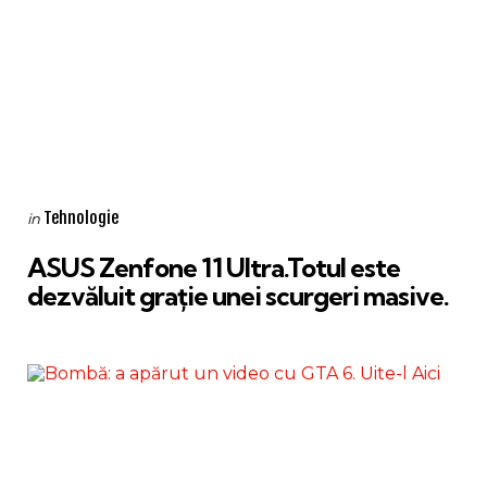
Categories
Posted
Tehnologie
in
in
ASUS Zenfone 11 Ultra.Totul este
dezvăluit grație unei scurgeri masive.