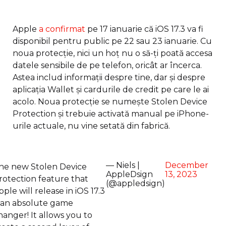
Apple
a confirmat
pe 17 ianuarie că iOS 17.3 va fi
disponibil pentru public pe 22 sau 23 ianuarie. Cu
noua protecție, nici un hoț nu o să-ți poată accesa
datele sensibile de pe telefon, oricât ar încerca.
Astea includ informații despre tine, dar și despre
aplicația Wallet și cardurile de credit pe care le ai
acolo. Noua protecție se numește Stolen Device
Protection și trebuie activată manual pe iPhone-
urile actuale, nu vine setată din fabrică.
— Niels |
December
he new Stolen Device
AppleDsign
13, 2023
rotection feature that
(@appledsign)
pple will release in iOS 17.3
s an absolute game
hanger! It allows you to