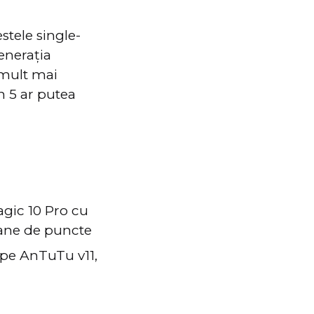
stele single-
enerația
 mult mai
n 5 ar putea
gic 10 Pro cu
oane de puncte
 pe AnTuTu v11,