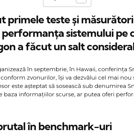
 primele teste și măsurători
, performanța sistemului pe 
n a făcut un salt considerab
izează în septembrie, în Hawaii, conferința 
onform zvonurilor, își va dezvălui cel mai nou 
cesor este așteptat să sosească sub denumirea 
 pe baza informațiilor scurse, ar putea oferi perf
brutal în benchmark-uri