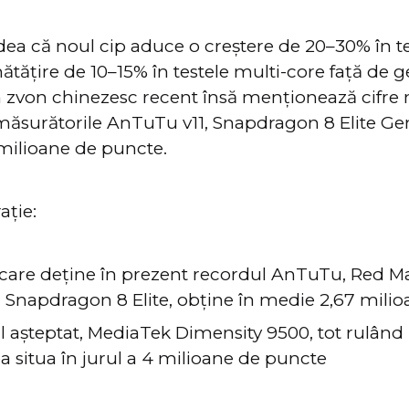
dea că noul cip aduce o creștere de 20–30% în te
ătățire de 10–15% în testele multi-core față de g
 zvon chinezesc recent însă menționează cifre
măsurătorile AnTuTu v11, Snapdragon 8 Elite Ge
 milioane de puncte.
ție:
care deține în prezent recordul AnTuTu, Red Ma
 Snapdragon 8 Elite, obține în medie 2,67 mili
al așteptat, MediaTek Dimensity 9500, tot rulând
a situa în jurul a 4 milioane de puncte