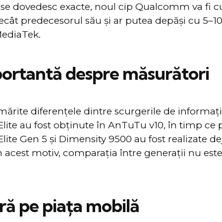
 se dovedesc exacte, noul cip Qualcomm va fi c
cât predecesorul său și ar putea depăși cu 5–10
MediaTek.
ortantă despre măsurători
mărite diferențele dintre scurgerile de informații
ite au fost obținute în AnTuTu v10, în timp ce 
ite Gen 5 și Dimensity 9500 au fost realizate d
 acest motiv, comparația între generații nu est
ră pe piața mobilă