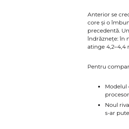
Anterior se cre
core și o îmbun
precedentă. Un
îndrăznețe: în 
atinge 4,2–4,4
Pentru compara
Modelul 
procesor
Noul riv
s-ar pute