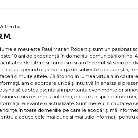
ritten by
R.M.
umele meu este Raul Marian Robert și sunt un pasionat scriit
este 10 ani de experiență în domeniul comunicării online. 
acultatea de Litere și Jurnalism și am început să scriu pe d
nline, acoperind o gamă largă de subiecte precum știri, teh
faceri și multe altele. Călătorind în lumea virtuală în căutar
nformații, am o abordare unică și intuitivă în analiza și preze
eușind să captez esența și importanța evenimentelor și inova
isiunea mea este de a informa, educa și inspira cititorii mei,
nformații relevante și actualizate. Sunt mereu în căutarea c
endințe în toate domeniile pe care le acopăr și mă inform
entru a aduce cele mai bune și mai utile informații pentru cit