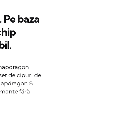
. Pe baza
chip
il.
Snapdragon
set de cipuri de
Snapdragon 8
ormanțe fără