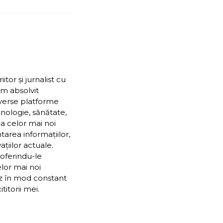
or și jurnalist cu
Am absolvit
iverse platforme
nologie, sănătate,
ea celor mai noi
ntarea informațiilor,
țiilor actuale.
 oferindu-le
elor mai noi
ez în mod constant
itorii mei.