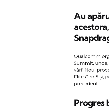
Au apărut
acestora
Snapdrago
Qualcomm organ
Summit, unde, c
vârf. Noul pro
Elite Gen 5 și,
precedent.
Progres 