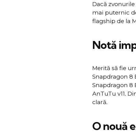
Dacă zvonurile
mai puternic de
flagship de la 
Notă imp
Merită să fie ur
Snapdragon 8 El
Snapdragon 8 El
AnTuTu v11. Din
clară.
O nouă e