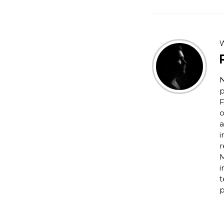
W
N
p
F
o
a
i
r
M
i
t
p