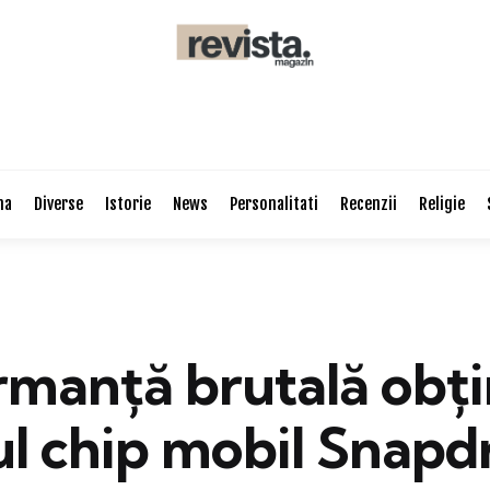
na
Diverse
Istorie
News
Personalitati
Recenzii
Religie
rmanță brutală obț
ul chip mobil Snap