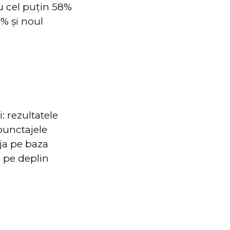
u cel puțin 58%
% și noul
: rezultatele
punctajele
eja pe baza
e pe deplin