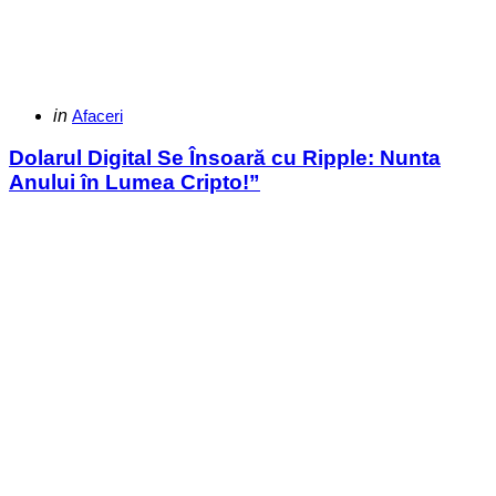
Categories
Posted
in
Afaceri
in
Dolarul Digital Se Însoară cu Ripple: Nunta
Anului în Lumea Cripto!”