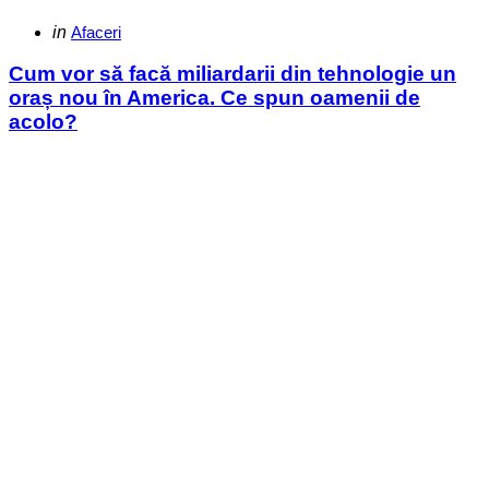
Categories
Posted
in
Afaceri
in
Cum vor să facă miliardarii din tehnologie un
oraș nou în America. Ce spun oamenii de
acolo?