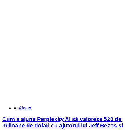
Categories
Posted
in
Afaceri
in
Cum a ajuns Perplexity AI să valoreze 520 de
milioane de dolari cu ajutorul lui Jeff Bezos și