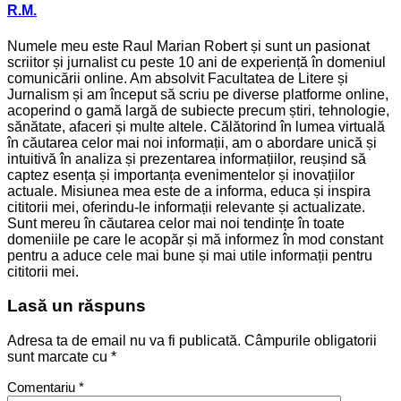
R.M.
Numele meu este Raul Marian Robert și sunt un pasionat
scriitor și jurnalist cu peste 10 ani de experiență în domeniul
comunicării online. Am absolvit Facultatea de Litere și
Jurnalism și am început să scriu pe diverse platforme online,
acoperind o gamă largă de subiecte precum știri, tehnologie,
sănătate, afaceri și multe altele. Călătorind în lumea virtuală
în căutarea celor mai noi informații, am o abordare unică și
intuitivă în analiza și prezentarea informațiilor, reușind să
captez esența și importanța evenimentelor și inovațiilor
actuale. Misiunea mea este de a informa, educa și inspira
cititorii mei, oferindu-le informații relevante și actualizate.
Sunt mereu în căutarea celor mai noi tendințe în toate
domeniile pe care le acopăr și mă informez în mod constant
pentru a aduce cele mai bune și mai utile informații pentru
cititorii mei.
Lasă un răspuns
Adresa ta de email nu va fi publicată.
Câmpurile obligatorii
sunt marcate cu
*
Comentariu
*