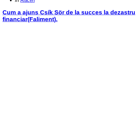
in
Afaceri
in
Cum a ajuns Csík Sör de la succes la dezastru
financiar(Faliment).