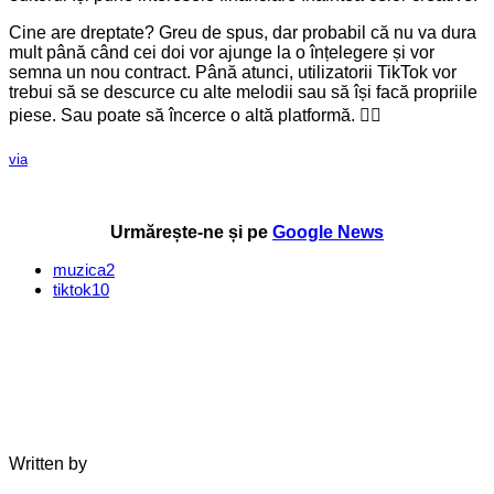
Cine are dreptate? Greu de spus, dar probabil că nu va dura
mult până când cei doi vor ajunge la o înțelegere și vor
semna un nou contract. Până atunci, utilizatorii TikTok vor
trebui să se descurce cu alte melodii sau să își facă propriile
piese. Sau poate să încerce o altă platformă. 🤷‍♂️
via
Urmărește-ne și pe
Google News
muzica
2
tiktok
10
Written by