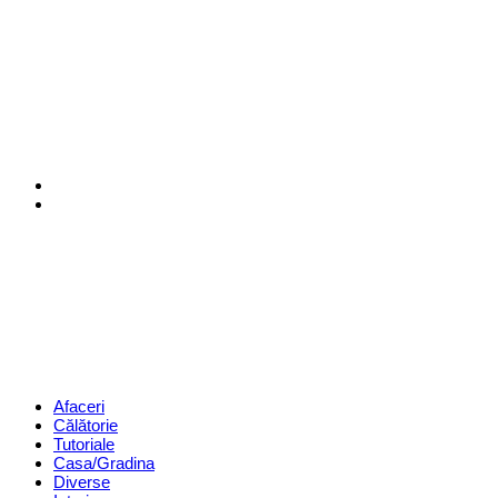
Menu
Search
Revista
Magazin
Menu
Afaceri
Călătorie
Tutoriale
Casa/Gradina
Diverse