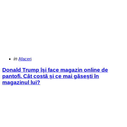
Categories
Posted
in
Afaceri
in
Donald Trump își face magazin online de
pantofi. Cât costă și ce mai găsești în
magazinul lui?