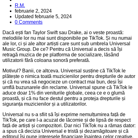
Posted
R.M.
by
februarie 2, 2024
Updated
februarie 5, 2024
0 Comments
Dacă ești fan Taylor Swift sau Drake, ai o veste proastă:
melodiile lor nu mai sunt disponibile pe TikTok. Și nu numai
ale lor, ci și ale altor artiști care sunt sub umbrela Universal
Music Group. De ce? Pentru că Universal a decis să își
retragă muzica de pe platforma de socializare, lăsând
utilizatorii fără coloana sonoră preferată.
Motivul? Banii, ce altceva. Universal susține că TikTok le
plătește o nimica toată muzicienilor pentru drepturile de autor
și că nu vrea să negocieze un contract mai bun, deși își
umflă buzunarele din reclame. Universal spune că TikTok le
aduce doar 1% din veniturile globale, ceea ce e o glumă
proastă, și că nu face destul pentru a proteja drepturile și
siguranța muzicienilor și a utilizatorilor.
Universal nu s-a sfiit să își exprime nemulțumirea față de
TikTok, pe care l-a acuzat de lăcomie și de lipsă de respect
față de artiști și compozitori. Dar nici TikTok nu a rămas dator:
a spus că decizia Universal e tristă și dezamăgitoare și că
editorul își pune interesele financiare înaintea celor creative.