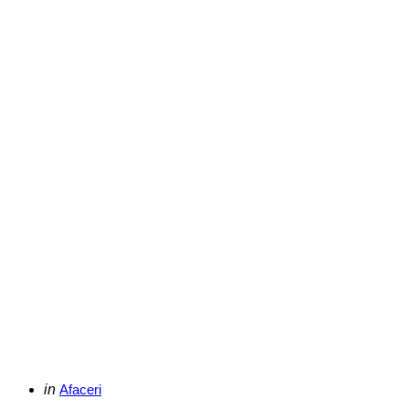
Categories
Posted
in
Afaceri
in