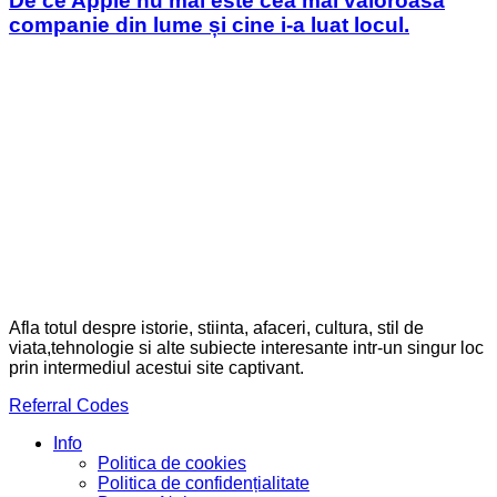
De ce Apple nu mai este cea mai valoroasă
companie din lume și cine i-a luat locul.
Afla totul despre istorie, stiinta, afaceri, cultura, stil de
viata,tehnologie si alte subiecte interesante intr-un singur loc
prin intermediul acestui site captivant.
Referral Codes
Info
Politica de cookies
Politica de confidențialitate