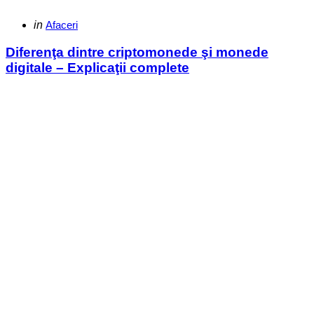
Categories
Posted
in
Afaceri
in
Diferenţa dintre criptomonede şi monede
digitale – Explicaţii complete