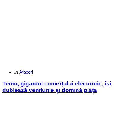
Categories
Posted
in
Afaceri
in
Temu, gigantul comerțului electronic, își
dublează veniturile și domină piața