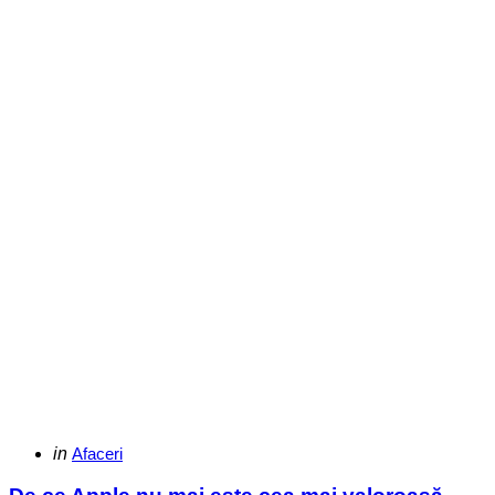
Categories
Posted
in
Afaceri
in