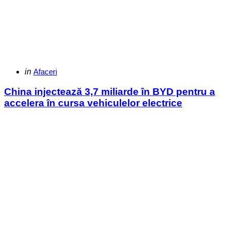
Categories
Posted
in
Afaceri
in
China injectează 3,7 miliarde în BYD pentru a
accelera în cursa vehiculelor electrice