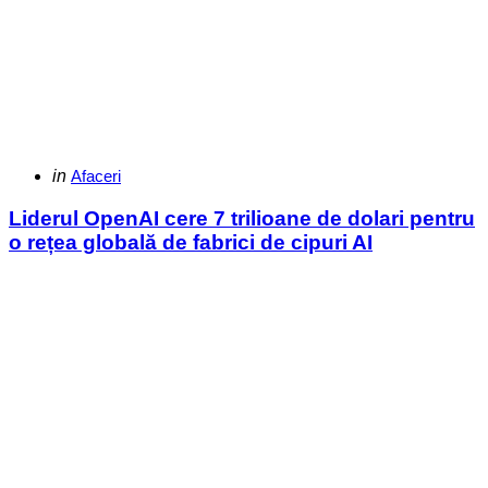
Categories
Posted
in
Afaceri
in
Liderul OpenAI cere 7 trilioane de dolari pentru
o rețea globală de fabrici de cipuri AI