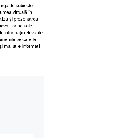
largă de subiecte
 lumea virtuală în
aliza și prezentarea
ovațiilor actuale.
le informații relevante
omeniile pe care le
mai utile informații