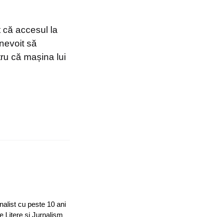
at că accesul la
 nevoit să
tru că mașina lui
nalist cu peste 10 ani
e Litere și Jurnalism