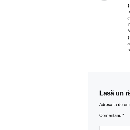
ș
p
c
i
M
ș
a
p
Lasă un r
Adresa ta de emai
Comentariu
*