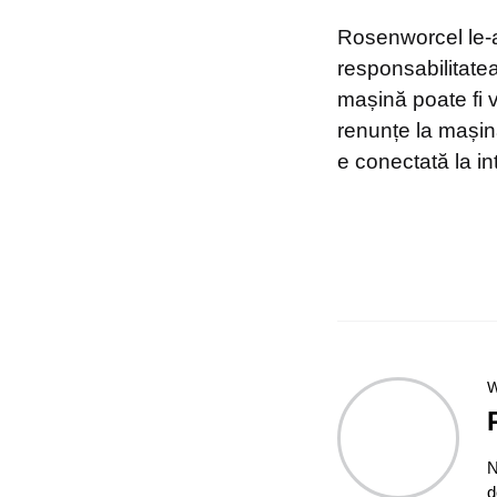
Rosenworcel le-a 
responsabilitatea 
mașină poate fi v
renunțe la mașina
e conectată la in
W
N
d