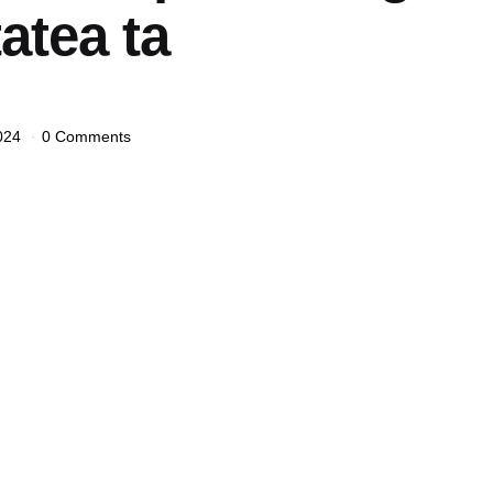
tatea ta
024
0 Comments