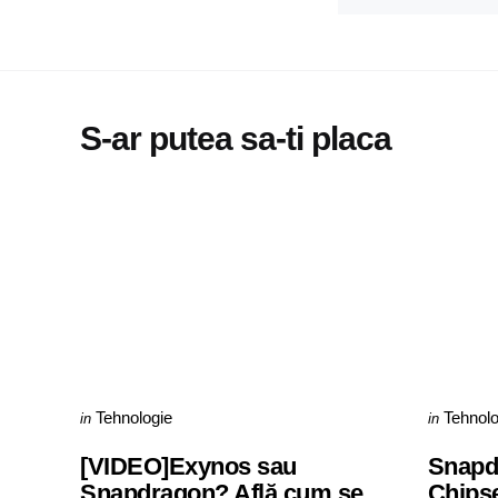
S-ar putea sa-ti placa
Categories
Categorie
Posted
Posted
Tehnologie
Tehnolo
in
in
in
in
[VIDEO]Exynos sau
Snapd
Snapdragon? Află cum se
Chipse