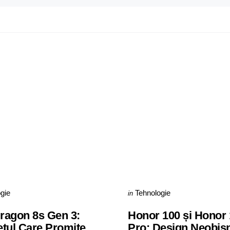
s
Categories
Posted
gie
Tehnologie
in
in
ragon 8s Gen 3:
Honor 100 și Honor
tul Care Promite
Pro: Design Neobișn