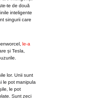
ește-te de două
nile inteligente
nt singurii care
senworcel,
le-a
re și Tesla,
uzurile.
le lor. Unii sunt
 și le pot manipula
ile, le pot
olate. Sunt zeci