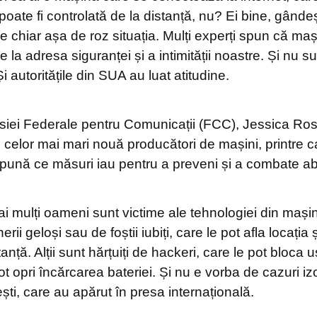
re poate fi controlată de la distanță, nu? Ei bine, gând
 e chiar așa de roz situația. Mulți experți spun că mași
 la adresa siguranței și a intimității noastre. Și nu su
i autoritățile din SUA au luat atitudine.
siei Federale pentru Comunicații (FCC), Jessica Ro
e
celor mai mari nouă producători de mașini, printre ca
spună ce măsuri iau pentru a preveni și a combate ab
i mulți oameni sunt victime ale tehnologiei din mașini
erii geloși sau de foștii iubiți, care le pot afla locația
nță. Alții sunt hărțuiți de hackeri, care le pot bloca uș
t opri încărcarea bateriei. Și nu e vorba de cazuri iz
ști, care au apărut în presa internațională.