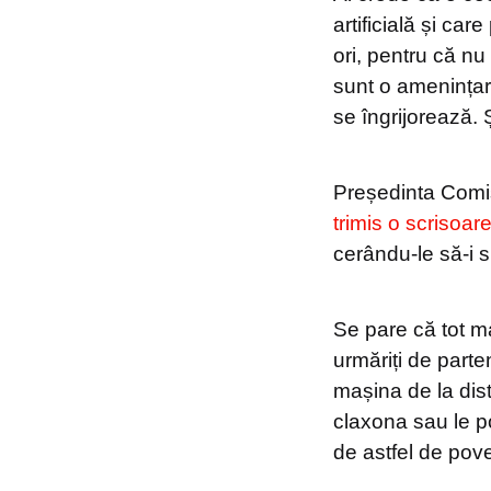
artificială și ca
ori, pentru că nu
sunt o amenințare
se îngrijorează. Ș
Președinta Comi
trimis o scrisoar
cerându-le să-i 
Se pare că tot ma
urmăriți de parten
mașina de la dista
claxona sau le po
de astfel de pove