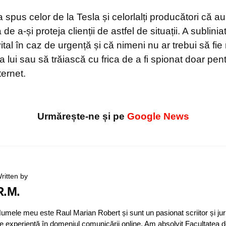
spus celor de la Tesla și celorlalți producători că au
de a-și proteja clienții de astfel de situații. A sublini
ital în caz de urgență și că nimeni nu ar trebui să fie
 lui sau să trăiască cu frica de a fi spionat doar pen
ternet.
Urmărește-ne și pe
Google News
ritten by
R.M.
umele meu este Raul Marian Robert și sunt un pasionat scriitor și jur
e experiență în domeniul comunicării online. Am absolvit Facultatea d