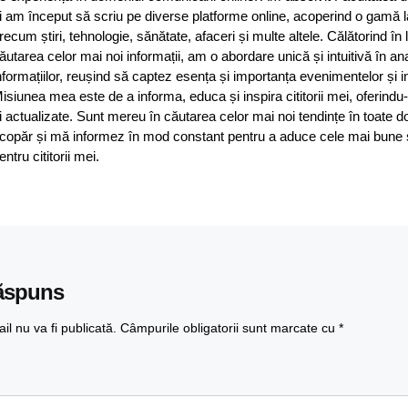
i am început să scriu pe diverse platforme online, acoperind o gamă 
recum știri, tehnologie, sănătate, afaceri și multe altele. Călătorind în
ăutarea celor mai noi informații, am o abordare unică și intuitivă în an
nformațiilor, reușind să captez esența și importanța evenimentelor și in
isiunea mea este de a informa, educa și inspira cititorii mei, oferindu-
i actualizate. Sunt mereu în căutarea celor mai noi tendințe în toate d
copăr și mă informez în mod constant pentru a aduce cele mai bune și 
entru cititorii mei.
ăspuns
l nu va fi publicată.
Câmpurile obligatorii sunt marcate cu
*