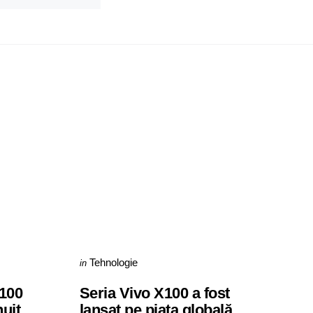
Categories
Posted
Tehnologie
in
in
 100
Seria Vivo X100 a fost
uit,
lansat pe piața globală.