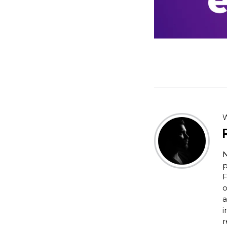
W
N
p
F
o
a
i
r