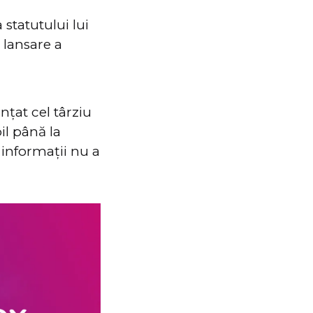
statutului lui
 lansare a
nțat cel târziu
il până la
 informații nu a