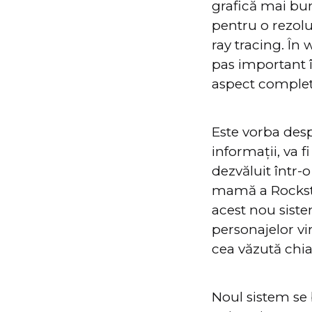
grafică mai bun
pentru o rezol
ray tracing. În
pas important î
aspect complet 
Este vorba desp
informații, va f
dezvăluit într
mamă a Rocksta
acest nou siste
personajelor vi
cea văzută chia
Noul sistem se