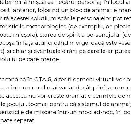
etermină mișcarea fiecărui personaj, în locul ar
olosiți anterior, folosind un bloc de animație mar
tă acestei soluții, mișcările personajelor pot ref
eristicile meteorologice (de exemplu, pe ploaie 
oate micșora), starea de spirit a personajului (de
 cocoșa în față atunci când merge, dacă este ves
), și chiar și eventualele răni pe care le-ar putea
 solului pe care merge.
eamnă că în GTA 6, diferiți oameni virtuali vor 
ișca într-un mod mai variat decât până acum, c
ate acestea nu vor crește dramatic cerințele de 
ale jocului, tocmai pentru că sistemul de animaț
risticile de mișcare într-un mod ad-hoc, în loc 
toate separat.