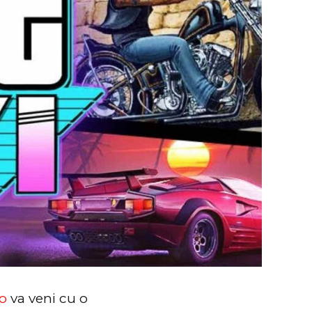
o
va veni cu o