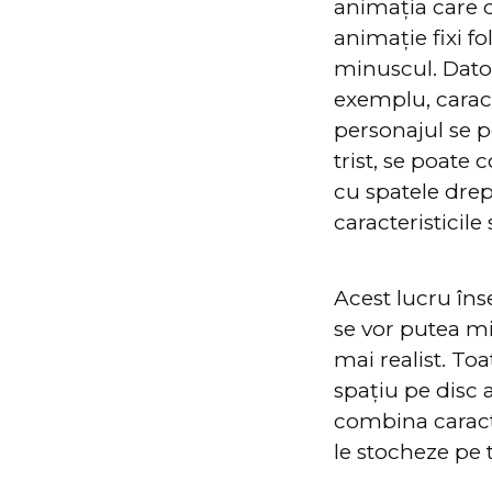
animația care d
animație fixi f
minuscul. Datori
exemplu, caract
personajul se p
trist, se poate
cu spatele drept
caracteristicile
Acest lucru îns
se vor putea m
mai realist. To
spațiu pe disc 
combina caracte
le stocheze pe 