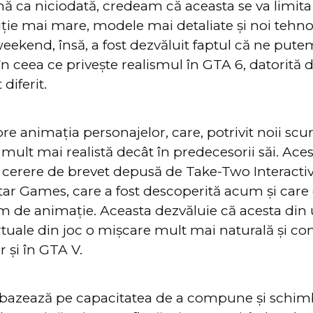
ă ca niciodată, credeam că aceasta se va limita
uție mai mare, modele mai detaliate și noi tehn
 weekend, însă, a fost dezvăluit faptul că ne pute
n ceea ce privește realismul în GTA 6, datorită d
diferit.
re animația personajelor, care, potrivit noii scu
i mult mai realistă decât în predecesorii săi. Aces
-o cerere de brevet depusă de Take-Two Interact
r Games, care a fost descoperită acum și care 
m de animație. Aceasta dezvăluie că acesta din 
rtuale din joc o mișcare mult mai naturală și co
r și în GTA V.
 bazează pe capacitatea de a compune și schi