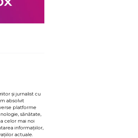
or și jurnalist cu
Am absolvit
iverse platforme
nologie, sănătate,
ea celor mai noi
ntarea informațiilor,
țiilor actuale.