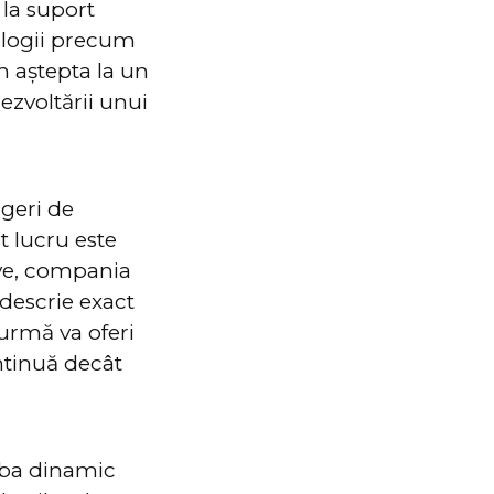
 la suport
ologii precum
m aștepta la un
ezvoltării unui
rgeri de
t lucru este
ive, compania
descrie exact
urmă va oferi
ntinuă decât
mba dinamic