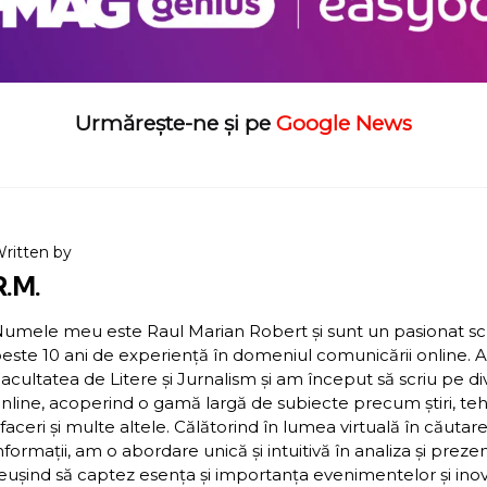
Urmărește-ne și pe
Google News
ritten by
R.M.
umele meu este Raul Marian Robert și sunt un pasionat scriit
este 10 ani de experiență în domeniul comunicării online. 
acultatea de Litere și Jurnalism și am început să scriu pe d
nline, acoperind o gamă largă de subiecte precum știri, teh
faceri și multe altele. Călătorind în lumea virtuală în căutar
nformații, am o abordare unică și intuitivă în analiza și preze
eușind să captez esența și importanța evenimentelor și inova