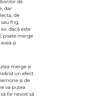
borilor de
e, dar
lecta, de
sau frig,
 ex. dacă este
el, poate merge
 avea și
putea merge și
reând un efect
memorie și de
ie va putea
să fie nevoit să