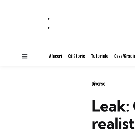
Menu
Afaceri
Călătorie
Tutoriale
Casa/Gradi
Categories
Diverse
Leak: 
realis