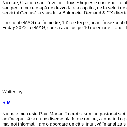
Nicolae, Crăciun sau Revelion. Toys Shop este conceput cu atenţie
sau pentru orice etapă de dezvoltare a copiilor, de la seturi de
serviciul Genius”, a spus Iulia Bulumete, Demand & CX direc
Un client eMAG dă, în medie, 165 de lei pe jucării în sezonul de
Friday 2023 la eMAG, care a avut loc pe 10 noiembrie, când cl
Written by
R.M.
Numele meu este Raul Marian Robert și sunt un pasionat scriitor
am început să scriu pe diverse platforme online, acoperind o ga
mai noi informații, am o abordare unică și intuitivă în analiza 