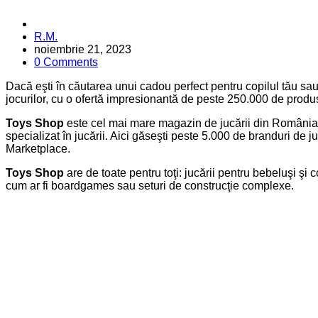
Posted
R.M.
by
noiembrie 21, 2023
0 Comments
Dacă eşti în căutarea unui cadou perfect pentru copilul tău sa
jocurilor, cu o ofertă impresionantă de peste 250.000 de produ
Toys Shop
este cel mai mare magazin de jucării din România, c
specializat în jucării. Aici găseşti peste 5.000 de branduri de j
Marketplace.
Toys Shop
are de toate pentru toţi: jucării pentru bebeluşi şi co
cum ar fi boardgames sau seturi de construcţie complexe.