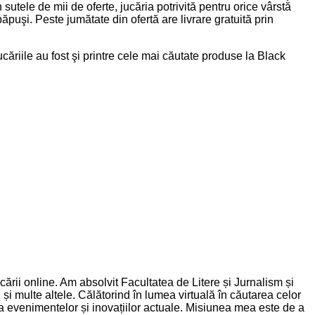
sutele de mii de oferte, jucăria potrivită pentru orice vârstă
ăpuşi. Peste jumătate din ofertă are livrare gratuită prin
căriile au fost şi printre cele mai căutate produse la Black
rii online. Am absolvit Facultatea de Litere și Jurnalism și
și multe altele. Călătorind în lumea virtuală în căutarea celor
nța evenimentelor și inovațiilor actuale. Misiunea mea este de a