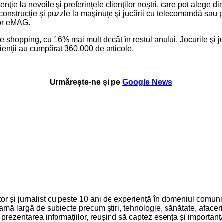
 la nevoile şi preferinţele clienţilor noştri, care pot alege din 
 construcţie şi puzzle la maşinuţe şi jucării cu telecomandă sau p
tor eMAG.
 shopping, cu 16% mai mult decât în restul anului. Jocurile şi ju
ienţii au cumpărat 360.000 de articole.
Urmărește-ne și pe
Google News
 și jurnalist cu peste 10 ani de experiență în domeniul comunică
mă largă de subiecte precum știri, tehnologie, sănătate, afaceri 
și prezentarea informațiilor, reușind să captez esența și importa