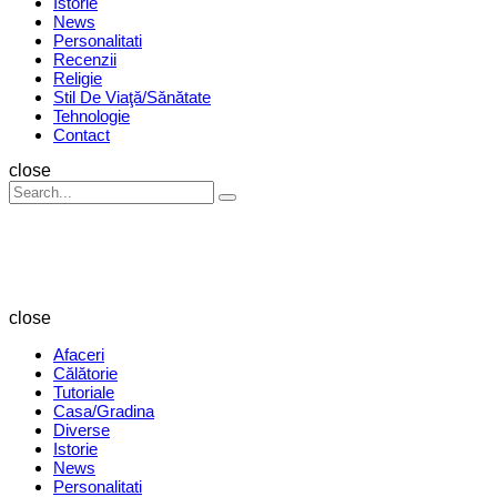
Istorie
News
Personalitati
Recenzii
Religie
Stil De Viaţă/Sănătate
Tehnologie
Contact
Search
close
Search
Search
for:
Revista
Magazin
close
Afaceri
Călătorie
Tutoriale
Casa/Gradina
Diverse
Istorie
News
Personalitati