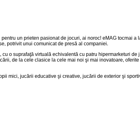
u pentru un prieten pasionat de jocuri, ai noroc! eMAG tocmai a 
se, potrivit unui comunicat de presă al companiei.
u o suprafaţă virtuală echivalentă cu patru hipermarketuri de ju
ucării, de la cele clasice la cele mai noi şi mai inovatoare, ofer
pii mici, jucării educative şi creative, jucării de exterior şi sportiv