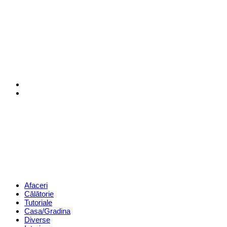
Menu
Search
Revista
Magazin
Menu
Afaceri
Călătorie
Tutoriale
Casa/Gradina
Diverse