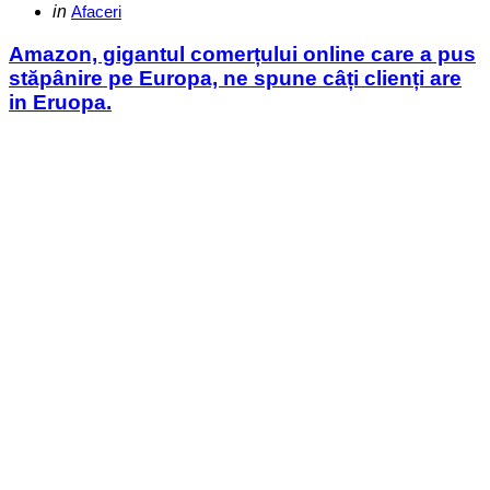
Categories
Posted
in
Afaceri
in
Amazon, gigantul comerțului online care a pus
stăpânire pe Europa, ne spune câți clienți are
in Eruopa.