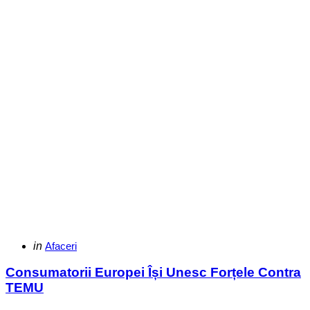
Categories
Posted
in
Afaceri
in
Consumatorii Europei Își Unesc Forțele Contra
TEMU