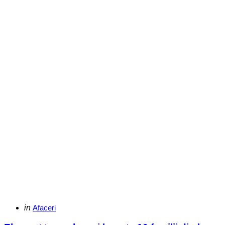
Categories
Posted
in
Afaceri
in