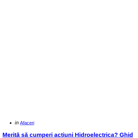
Categories
Posted
in
Afaceri
in
Merită să cumperi acțiuni Hidroelectrica? Ghid