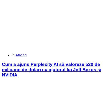
Categories
Posted
in
Afaceri
in
Cum a ajuns Perplexity AI să valoreze 520 de
milioane de dolari cu ajutorul lui Jeff Bezos și
NVIDIA