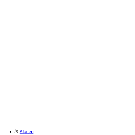
Categories
Posted
in
Afaceri