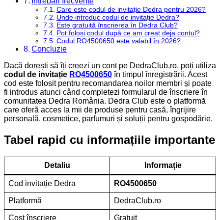
Întrebări frecvente
Care este codul de invitație Dedra pentru 2026?
Unde introduc codul de invitație Dedra?
Este gratuită înscrierea în Dedra Club?
Pot folosi codul după ce am creat deja contul?
Codul RO4500650 este valabil în 2026?
Concluzie
Dacă dorești să îți creezi un cont pe DedraClub.ro, poți utiliza
codul de invitație
RO4500650
în timpul înregistrării. Acest
cod este folosit pentru recomandarea noilor membri și poate
fi introdus atunci când completezi formularul de înscriere în
comunitatea Dedra România. Dedra Club este o platformă
care oferă acces la mii de produse pentru casă, îngrijire
personală, cosmetice, parfumuri și soluții pentru gospodărie.
Tabel rapid cu informațiile importante
Detaliu
Informație
Cod invitație Dedra
RO4500650
Platformă
DedraClub.ro
Cost înscriere
Gratuit