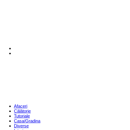
Menu
Search
Revista
Magazin
Menu
Afaceri
Călătorie
Tutoriale
Casa/Gradina
Diverse