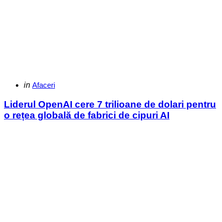
Categories
Posted
in
Afaceri
in
Liderul OpenAI cere 7 trilioane de dolari pentru
o rețea globală de fabrici de cipuri AI