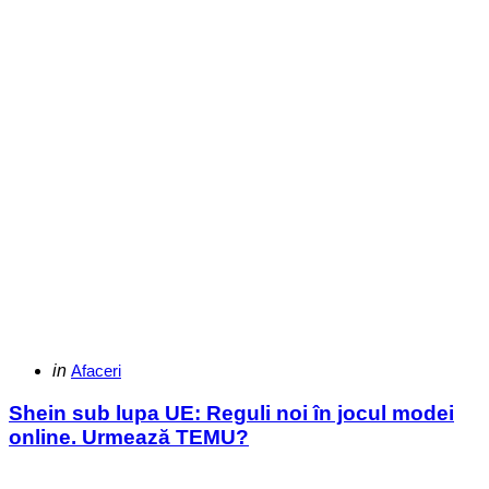
Categories
Posted
in
Afaceri
in
Shein sub lupa UE: Reguli noi în jocul modei
online. Urmează TEMU?