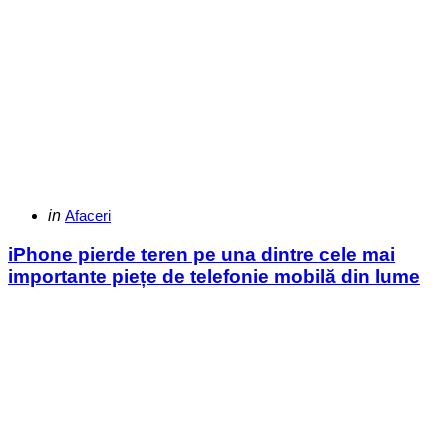
Categories
Posted
in
Afaceri
in
iPhone pierde teren pe una dintre cele mai
importante piețe de telefonie mobilă din lume