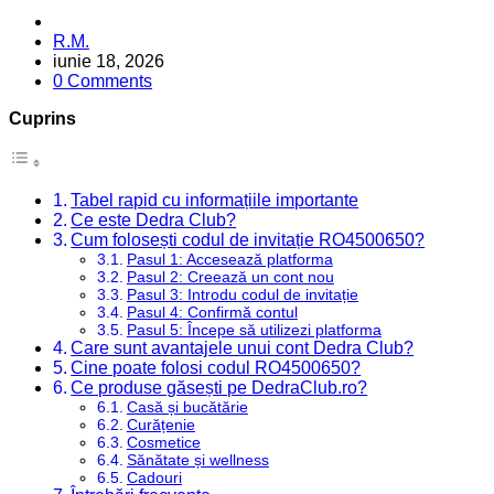
Posted
R.M.
by
iunie 18, 2026
0 Comments
Cuprins
Tabel rapid cu informațiile importante
Ce este Dedra Club?
Cum folosești codul de invitație RO4500650?
Pasul 1: Accesează platforma
Pasul 2: Creează un cont nou
Pasul 3: Introdu codul de invitație
Pasul 4: Confirmă contul
Pasul 5: Începe să utilizezi platforma
Care sunt avantajele unui cont Dedra Club?
Cine poate folosi codul RO4500650?
Ce produse găsești pe DedraClub.ro?
Casă și bucătărie
Curățenie
Cosmetice
Sănătate și wellness
Cadouri