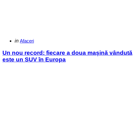
Categories
Posted
in
Afaceri
in
Un nou record: fiecare a doua mașină vândută
este un SUV în Europa