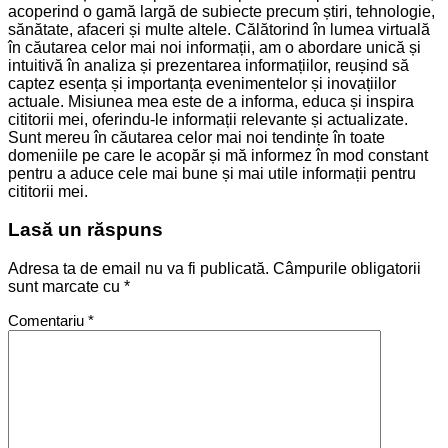
acoperind o gamă largă de subiecte precum știri, tehnologie,
sănătate, afaceri și multe altele. Călătorind în lumea virtuală
în căutarea celor mai noi informații, am o abordare unică și
intuitivă în analiza și prezentarea informațiilor, reușind să
captez esența și importanța evenimentelor și inovațiilor
actuale. Misiunea mea este de a informa, educa și inspira
cititorii mei, oferindu-le informații relevante și actualizate.
Sunt mereu în căutarea celor mai noi tendințe în toate
domeniile pe care le acopăr și mă informez în mod constant
pentru a aduce cele mai bune și mai utile informații pentru
cititorii mei.
Lasă un răspuns
Adresa ta de email nu va fi publicată.
Câmpurile obligatorii
sunt marcate cu
*
Comentariu
*