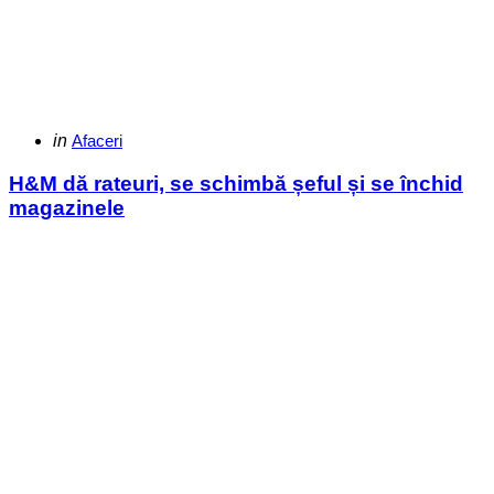
Categories
Posted
in
Afaceri
in
H&M dă rateuri, se schimbă șeful și se închid
magazinele