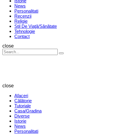
Istorie
News
Personalitati
Recenzii
Religie
Stil De Viaţă/Sănătate
Tehnologie
Contact
Search
close
Search
Search
for:
Revista
Magazin
close
Afaceri
Călătorie
Tutoriale
Casa/Gradina
Diverse
Istorie
News
Personalitati