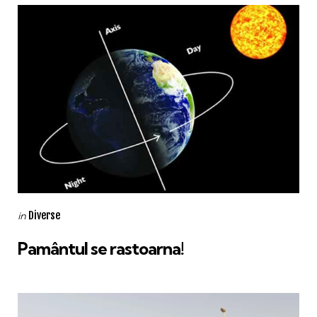
Categories
Posted
Diverse
in
in
Pamântul se rastoarna!