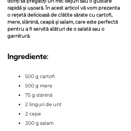
doriți să pregătiți un mic dejun sau o gustare
rapidă și ușoară. În acest articol vă vom prezenta
o rețetă delicioasă de clătite sărate cu cartofi,
mere, slănină, ceapă și salam, care este perfectă
pentru a fi servită alături de o salată sau o
garnitură.
Ingrediente:
500 g cartofi
500 g mere
75 g slănină
2 linguri de unt
2 cepe
300 g salam