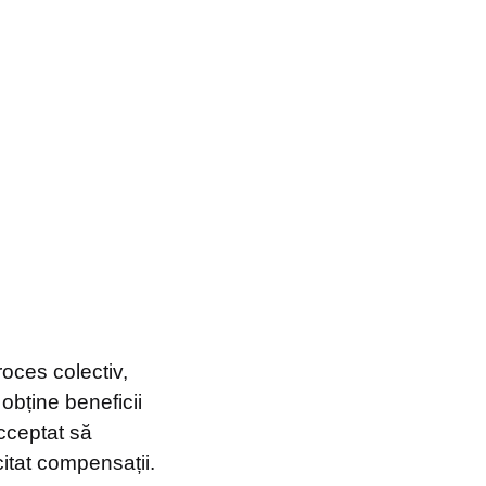
roces colectiv,
 obține beneficii
acceptat să
itat compensații.