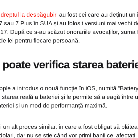
t
dreptul la despăgubiri
au fost cei care au deținut un 
7 sau 7 Plus în SUA și au folosit versiuni mai vechi 
7. După ce s-au scăzut onorariile avocaților, suma f
de lei pentru fiecare persoană.
oate verifica starea baterie
ple a introdus o nouă funcție în iOS, numită “Battery
lor starea reală a bateriei și le permite să aleagă într
teriei și un mod de performanță maximă.
i un alt proces similar, în care a fost obligat să plă
olari, dar nu se știe când vor primi banii cei afectați.