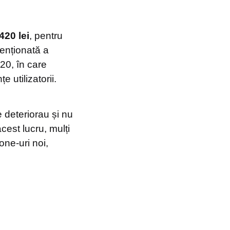
420 lei
, pentru
tenționată a
020, în care
 utilizatorii.
e deteriorau și nu
est lucru, mulți
one-uri noi,