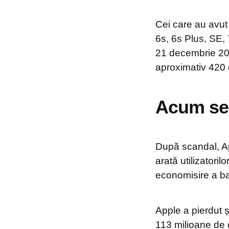
Cei care au avu
6s, 6s Plus, SE, 
21 decembrie 201
aproximativ 420 
Acum se p
După scandal, Ap
arată utilizatori
economisire a ba
Apple a pierdut ș
113 milioane de d