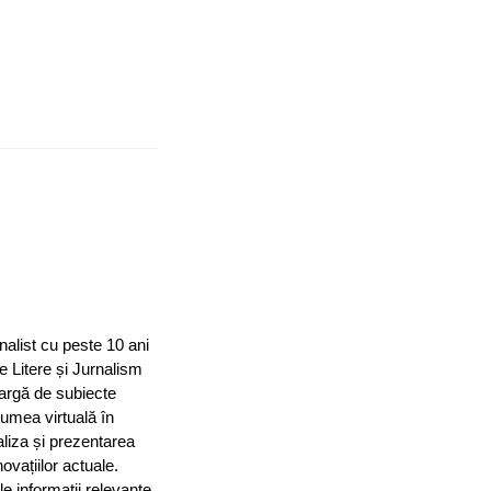
nalist cu peste 10 ani
e Litere și Jurnalism
largă de subiecte
 lumea virtuală în
aliza și prezentarea
ovațiilor actuale.
le informații relevante