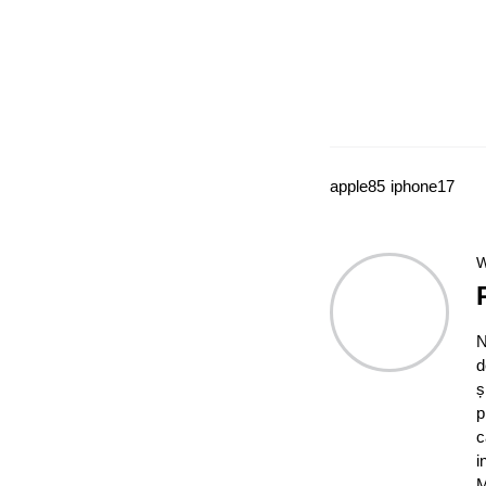
apple
85
iphone
17
W
N
d
ș
p
c
i
M