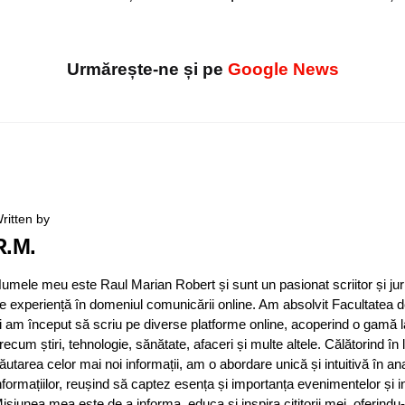
Urmărește-ne și pe
Google News
ritten by
R.M.
umele meu este Raul Marian Robert și sunt un pasionat scriitor și jur
e experiență în domeniul comunicării online. Am absolvit Facultatea d
i am început să scriu pe diverse platforme online, acoperind o gamă 
recum știri, tehnologie, sănătate, afaceri și multe altele. Călătorind în
ăutarea celor mai noi informații, am o abordare unică și intuitivă în an
nformațiilor, reușind să captez esența și importanța evenimentelor și in
isiunea mea este de a informa, educa și inspira cititorii mei, oferindu-