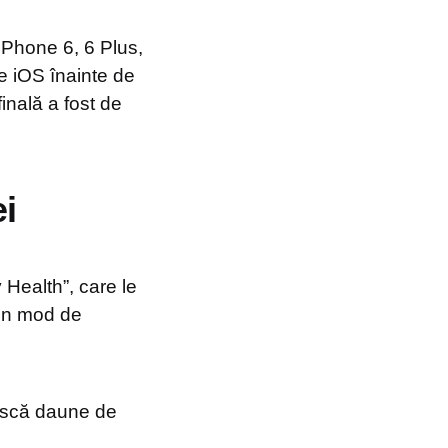
iPhone 6, 6 Plus,
de iOS înainte de
inală a fost de
i
 Health”, care le
e un mod de
tească daune de