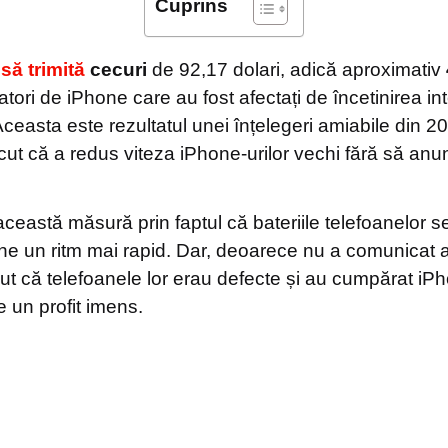
Cuprins
să trimită
cecuri
de 92,17 dolari, adică aproximativ
zatori de iPhone care au fost afectați de încetinirea in
 Aceasta este rezultatul unei înțelegeri amiabile din 2
t că a redus viteza iPhone-urilor vechi fără să anunțe
ceastă măsură prin faptul că bateriile telefoanelor s
ne un ritm mai rapid. Dar, deoarece nu a comunicat ac
ezut că telefoanele lor erau defecte și au cumpărat iPh
 un profit imens.