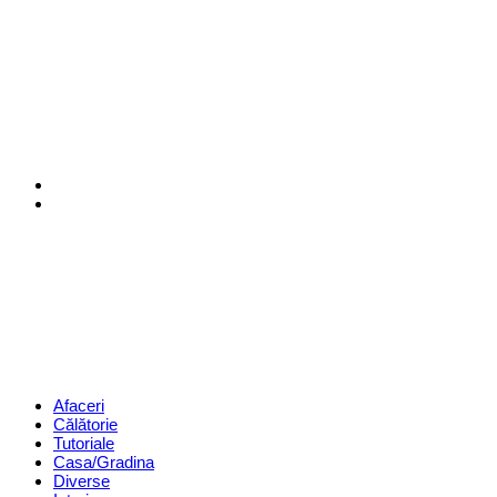
Menu
Search
Revista
Magazin
Menu
Afaceri
Călătorie
Tutoriale
Casa/Gradina
Diverse