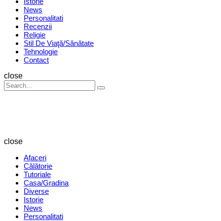
Istorie
News
Personalitati
Recenzii
Religie
Stil De Viaţă/Sănătate
Tehnologie
Contact
Search
close
Search
Search
for:
Revista
Magazin
close
Afaceri
Călătorie
Tutoriale
Casa/Gradina
Diverse
Istorie
News
Personalitati