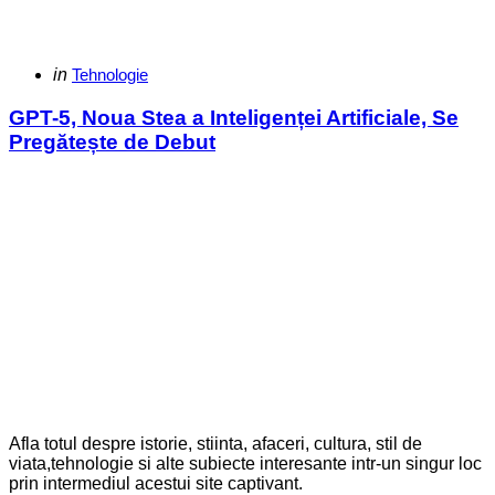
Categories
Posted
in
Tehnologie
in
GPT-5, Noua Stea a Inteligenței Artificiale, Se
Pregătește de Debut
Afla totul despre istorie, stiinta, afaceri, cultura, stil de
viata,tehnologie si alte subiecte interesante intr-un singur loc
prin intermediul acestui site captivant.