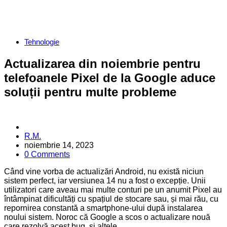
Categories
Tehnologie
Actualizarea din noiembrie pentru
telefoanele Pixel de la Google aduce
soluții pentru multe probleme
Posted
R.M.
by
noiembrie 14, 2023
0 Comments
Când vine vorba de actualizări Android, nu există niciun
sistem perfect, iar versiunea 14 nu a fost o excepție. Unii
utilizatori care aveau mai multe conturi pe un anumit Pixel au
întâmpinat dificultăți cu spațiul de stocare sau, și mai rău, cu
repornirea constantă a smartphone-ului după instalarea
noului sistem. Noroc că Google a scos o actualizare nouă
care rezolvă acest bug, și altele.