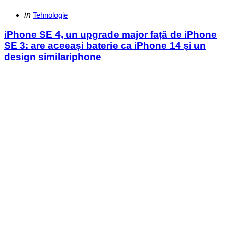
Categories
Posted
in
Tehnologie
in
iPhone SE 4, un upgrade major față de iPhone
SE 3: are aceeași baterie ca iPhone 14 și un
design similariphone