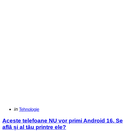
Categories
Posted
in
Tehnologie
in
Aceste telefoane NU vor primi Android 16. Se
află și al tău printre ele?