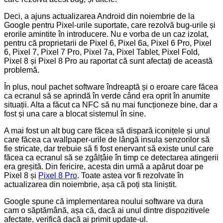
Deci, a ajuns actualizarea Android din noiembrie de la
Google pentru Pixel-urile suportate, care rezolvă bug-urile și
erorile amintite în introducere. Nu e vorba de un caz izolat,
pentru că proprietarii de Pixel 6, Pixel 6a, Pixel 6 Pro, Pixel
6, Pixel 7, Pixel 7 Pro, Pixel 7a, Pixel Tablet, Pixel Fold,
Pixel 8 și Pixel 8 Pro au raportat că sunt afectați de această
problemă.
În plus, noul pachet software îndreaptă și o eroare care făcea
ca ecranul să se aprindă în verde când era oprit în anumite
situații. Alta a făcut ca NFC să nu mai funcționeze bine, dar a
fost și una care a blocat sistemul în sine.
A mai fost un alt bug care făcea să dispară iconițele și unul
care făcea ca wallpaper-urile de lângă insula senzorilor să
fie stricate, dar trebuie să fi fost enervant să existe unul care
făcea ca ecranul să se zgâlțâie în timp ce detectarea atingerii
era greșită. Din fericire, acesta din urmă a apărut doar pe
Pixel 8 și
Pixel 8 Pro
. Toate astea vor fi rezolvate în
actualizarea din noiembrie, așa că poți sta liniștit.
Google spune că implementarea noului software va dura
cam o săptămână, așa că, dacă ai unul dintre dispozitivele
afectate, verifică dacă ai primit update-ul.