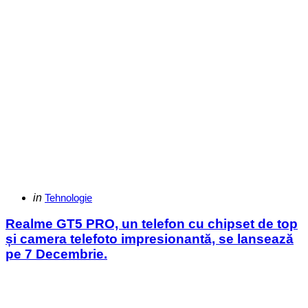
Categories
Posted
in
Tehnologie
in
Realme GT5 PRO, un telefon cu chipset de top
și camera telefoto impresionantă, se lansează
pe 7 Decembrie.