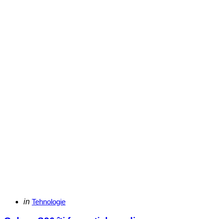
Categories
Posted
in
Tehnologie
in