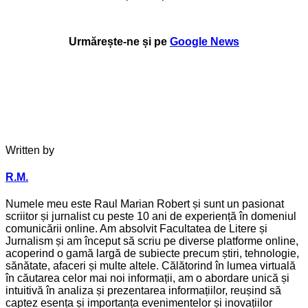
Urmărește-ne și pe
Google News
Written by
R.M.
Numele meu este Raul Marian Robert și sunt un pasionat
scriitor și jurnalist cu peste 10 ani de experiență în domeniul
comunicării online. Am absolvit Facultatea de Litere și
Jurnalism și am început să scriu pe diverse platforme online,
acoperind o gamă largă de subiecte precum știri, tehnologie,
sănătate, afaceri și multe altele. Călătorind în lumea virtuală
în căutarea celor mai noi informații, am o abordare unică și
intuitivă în analiza și prezentarea informațiilor, reușind să
captez esența și importanța evenimentelor și inovațiilor