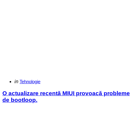
Categories
Posted
in
Tehnologie
in
O actualizare recentă MIUI provoacă probleme
de bootloop.