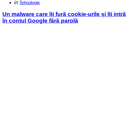
Categories
Posted
in
Tehnologie
in
Un malware care îți fură cookie-urile și îți intră
în contul Google fără parolă