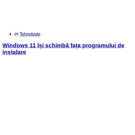
Categories
Posted
in
Tehnologie
in
Windows 11 își schimbă fața programului de
instalare