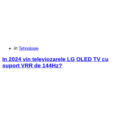
Categories
Posted
in
Tehnologie
in
In 2024 vin televiozarele LG OLED TV cu
suport VRR de 144Hz?