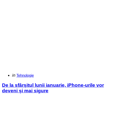
Categories
Posted
in
Tehnologie
in
De la sfârșitul lunii ianuarie, iPhone-urile vor
deveni și mai sigure