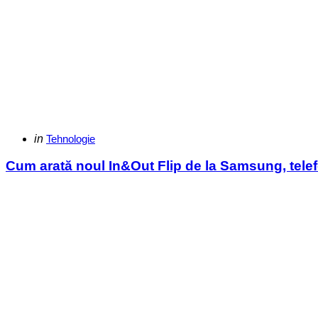
Categories
Posted
in
Tehnologie
in
Cum arată noul In&Out Flip de la Samsung, telefo