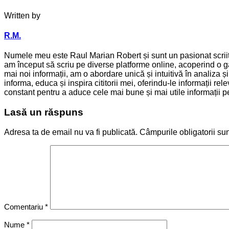
Written by
R.M.
Numele meu este Raul Marian Robert și sunt un pasionat scriitor
am început să scriu pe diverse platforme online, acoperind o ga
mai noi informații, am o abordare unică și intuitivă în analiza 
informa, educa și inspira cititorii mei, oferindu-le informații 
constant pentru a aduce cele mai bune și mai utile informații pen
Lasă un răspuns
Adresa ta de email nu va fi publicată.
Câmpurile obligatorii su
Comentariu
*
Nume
*