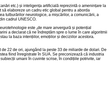
ri etc.) și inteligența artificială reprezintă o amenințare la
ut să elaboreze un cadru etic global pentru a aborda
a tulburărilor neurologice, a mișcărilor, a comunicării, a
le din cadrul UNESCO.
i neurotehnologie este „de mare anvergură și potențial
arini a declarat că ne îndreptăm spre o lume în care algoritmii
u la baza intențiilor, emoțiilor și deciziilor acestora.
ut de 22 de ori, ajungând la peste 33 de miliarde de dolari. De
tea fiind înregistrate în SUA. Se preconizează că industria
iecții umani în cuvinte scrise, în condițiile potrivite, iar