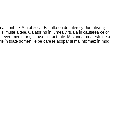
rii online. Am absolvit Facultatea de Litere și Jurnalism și
și multe altele. Călătorind în lumea virtuală în căutarea celor
nța evenimentelor și inovațiilor actuale. Misiunea mea este de a
dințe în toate domeniile pe care le acopăr și mă informez în mod