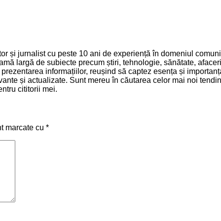
 și jurnalist cu peste 10 ani de experiență în domeniul comunică
mă largă de subiecte precum știri, tehnologie, sănătate, afaceri 
și prezentarea informațiilor, reușind să captez esența și importa
relevante și actualizate. Sunt mereu în căutarea celor mai noi ten
tru cititorii mei.
nt marcate cu
*