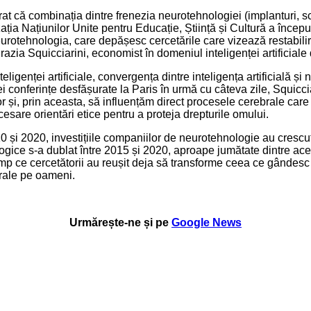
ă combinația dintre frenezia neurotehnologiei (implanturi, scană
ația Națiunilor Unite pentru Educație, Știință și Cultură a încep
urotehnologia, care depășesc cercetările care vizează restabilire
azia Squicciarini, economist în domeniul inteligenței artificia
eligenței artificiale, convergența dintre inteligența artificială ș
i conferințe desfășurate la Paris în urmă cu câteva zile, Squicci
, prin aceasta, să influențăm direct procesele cerebrale care sta
are orientări etice pentru a proteja drepturile omului.
2010 și 2020, investițiile companiilor de neurotehnologie au cresc
ice s-a dublat între 2015 și 2020, aproape jumătate dintre aces
p ce cercetătorii au reușit deja să transforme ceea ce gândesc sub
brale pe oameni.
Urmărește-ne și pe
Google News