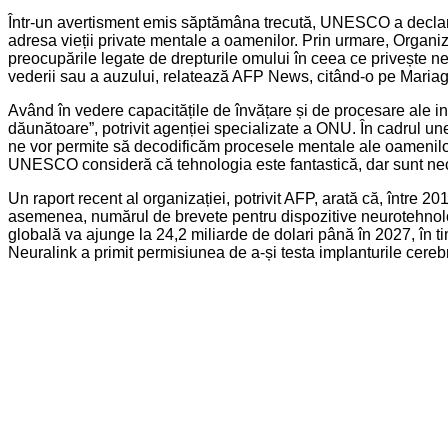
Într-un avertisment emis săptămâna trecută, UNESCO a declarat c
adresa vieții private mentale a oamenilor. Prin urmare, Organiz
preocupările legate de drepturile omului în ceea ce privește ne
vederii sau a auzului, relatează AFP News, citând-o pe Mariagr
Având în vedere capacitățile de învățare și de procesare ale int
dăunătoare”, potrivit agenției specializate a ONU. În cadrul une
ne vor permite să decodificăm procesele mentale ale oamenilor și
UNESCO consideră că tehnologia este fantastică, dar sunt neces
Un raport recent al organizației, potrivit AFP, arată că, între 
asemenea, numărul de brevete pentru dispozitive neurotehnolog
globală va ajunge la 24,2 miliarde de dolari până în 2027, în tim
Neuralink a primit permisiunea de a-și testa implanturile cere