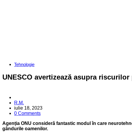
Categories
Tehnologie
UNESCO avertizează asupra riscurilor pe
Posted
R.M.
by
iulie 18, 2023
0 Comments
Agenția ONU consideră fantastic modul în care neurotehn
gândurile oamenilor.