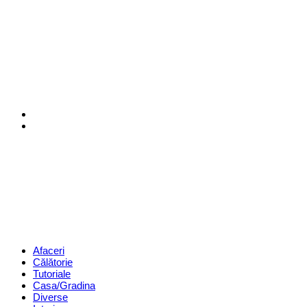
Menu
Search
Revista
Magazin
Menu
Afaceri
Călătorie
Tutoriale
Casa/Gradina
Diverse