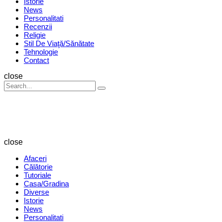
Istorie
News
Personalitati
Recenzii
Religie
Stil De Viaţă/Sănătate
Tehnologie
Contact
Search
close
Search
Search
for:
Revista
Magazin
close
Afaceri
Călătorie
Tutoriale
Casa/Gradina
Diverse
Istorie
News
Personalitati