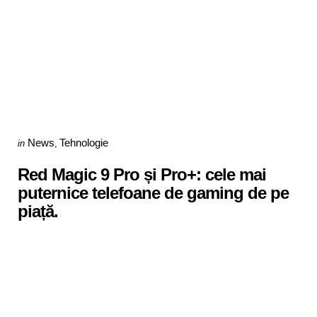
Categories
Posted
News
Tehnologie
in
in
Red Magic 9 Pro și Pro+: cele mai
puternice telefoane de gaming de pe
piață.