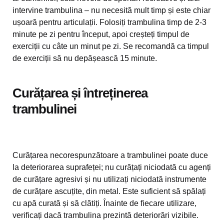
intervine trambulina – nu necesită mult timp și este chiar
ușoară pentru articulații. Folosiți trambulina timp de 2-3
minute pe zi pentru început, apoi creșteți timpul de
exerciții cu câte un minut pe zi. Se recomandă ca timpul
de exerciții să nu depășească 15 minute.
Curățarea și întreținerea
trambulinei
Curățarea necorespunzătoare a trambulinei poate duce
la deteriorarea suprafeței; nu curățați niciodată cu agenți
de curățare agresivi și nu utilizați niciodată instrumente
de curățare ascuțite, din metal. Este suficient să spălați
cu apă curată și să clătiți. Înainte de fiecare utilizare,
verificați dacă trambulina prezintă deteriorări vizibile.