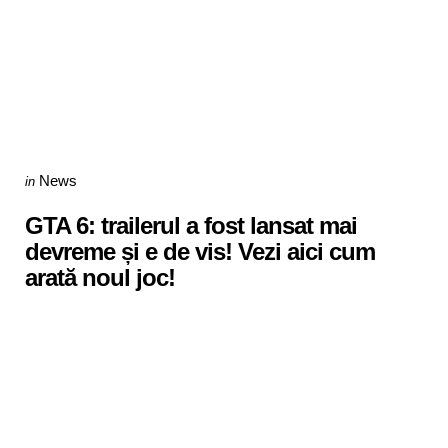
Categories
Posted
News
in
in
GTA 6: trailerul a fost lansat mai
devreme și e de vis! Vezi aici cum
arată noul joc!