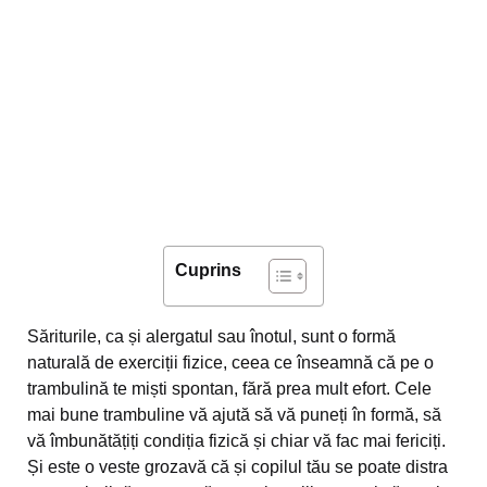
Cuprins
Săriturile, ca și alergatul sau înotul, sunt o formă
naturală de exerciții fizice, ceea ce înseamnă că pe o
trambulină te miști spontan, fără prea mult efort. Cele
mai bune trambuline vă ajută să vă puneți în formă, să
vă îmbunătățiți condiția fizică și chiar vă fac mai fericiți.
Și este o veste grozavă că și copilul tău se poate distra