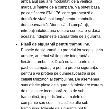
ambalajul sau alte modalități de a verifica
marcajul înainte de a cumpăra. Vă puteți baza
pe certificarea EN1176, care garantează o
durată de viață mai lungă pentru trambulina
dumneavoastră. Atunci când cumpărați,
întrebați întotdeauna despre certificare și dacă
aceasta îndeplinește standardele de siguranță.
Plasă de siguranță pentru trambuline.
Plasele de siguranță au propriul lor scop și, prin
urmare, ar trebui să fie parte integrantă a
fiecărei trambuline. Dacă nu face parte din
pachet, cumpărați-o pentru propria siguranță,
pentru a vă proteja pe dumneavoastră și pe
ceilalți utilizatori ai trambulinei. De asemenea,
sunt oferite plase de siguranță inferioare extrem
de utile, care înconjoară zona de sub
trambulină, împiedicând animalele de
companie sau copiii mici să se afle sub
trambulină. Plasele de siguranță pot fi