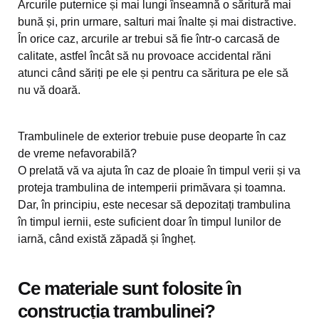
Arcurile puternice și mai lungi înseamnă o săritură mai
bună și, prin urmare, salturi mai înalte și mai distractive.
În orice caz, arcurile ar trebui să fie într-o carcasă de
calitate, astfel încât să nu provoace accidental răni
atunci când săriți pe ele și pentru ca săritura pe ele să
nu vă doară.
Trambulinele de exterior trebuie puse deoparte în caz
de vreme nefavorabilă?
O prelată vă va ajuta în caz de ploaie în timpul verii și va
proteja trambulina de intemperii primăvara și toamna.
Dar, în principiu, este necesar să depozitați trambulina
în timpul iernii, este suficient doar în timpul lunilor de
iarnă, când există zăpadă și îngheț.
Ce materiale sunt folosite în
construcția trambulinei?