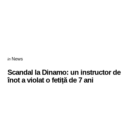
Categories
Posted
News
in
in
Scandal la Dinamo: un instructor de
înot a violat o fetiță de 7 ani