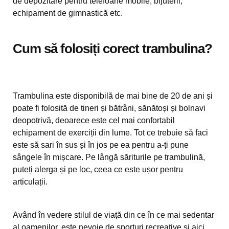
de depozitare pentru telefoane mobile, bijuterii,
echipament de gimnastică etc.
Cum să folosiți corect trambulina?
Trambulina este disponibilă de mai bine de 20 de ani și
poate fi folosită de tineri și bătrâni, sănătoși și bolnavi
deopotrivă, deoarece este cel mai confortabil
echipament de exerciții din lume. Tot ce trebuie să faci
este să sari în sus și în jos pe ea pentru a-ți pune
sângele în mișcare. Pe lângă săriturile pe trambulină,
puteți alerga și pe loc, ceea ce este ușor pentru
articulații.
Având în vedere stilul de viață din ce în ce mai sedentar
al oamenilor, este nevoie de sporturi recreative și aici