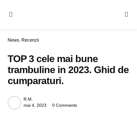
Menu
Se
Categories
News
Recenzii
TOP 3 cele mai bune
trambuline in 2023. Ghid de
cumparaturi.
Posted
R.M.
mai 4, 2023
0 Comments
by