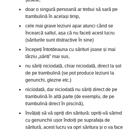
doar o singură persoană ar trebui să sară pe
trambulină în același timp,
cele mai grave leziuni apar atunci când se
încearcă saltul, așa că nu faceți acest lucru
(săriturile sunt distractive în sine)
începeți întotdeauna cu sărituri joase și mai
târziu „săriți” mai sus,
nu săriți niciodată, chiar niciodată, direct la sol
de pe trambulină (se pot produce leziuni la
genunchi, glezne etc.)
niciodată, dar niciodată nu săriți direct de pe
trambulină în altă parte (de exemplu, de pe
trambulină direct în piscină),
învățați să vă opriți din săritură: opriți-vă sărind
cu genunchii ușor îndoiți pe suprafața de
săritură, acest lucru va opri săritura și o va face