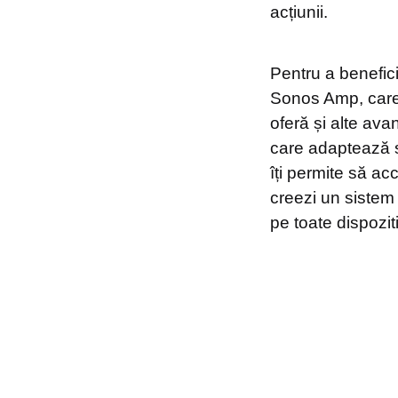
acțiunii.
Pentru a benefici
Sonos Amp, care î
oferă și alte ava
care adaptează s
îți permite să ac
creezi un sistem
pe toate dispozi