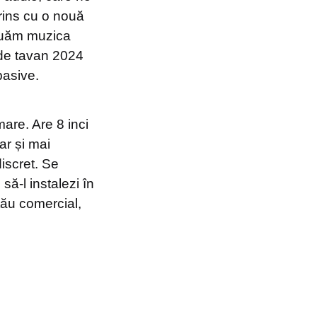
prins cu o nouă
 luăm muzica
l de tavan 2024
pasive.
mare. Are 8 inci
ar și mai
discret. Se
să-l instalezi în
tău comercial,