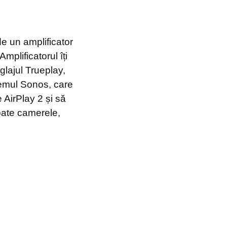
de un amplificator
mplificatorul îți
eglajul Trueplay,
temul Sonos, care
e AirPlay 2 și să
oate camerele,