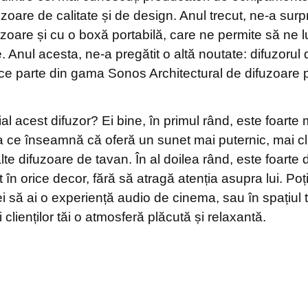
uzoare de calitate și de design. Anul trecut, ne-a sur
uzoare și cu o boxă portabilă, care ne permite să ne
. Anul acesta, ne-a pregătit o altă noutate: difuzoru
face parte din gama Sonos Architectural de difuzoare 
l acest difuzor? Ei bine, în primul rând, este foarte 
a ce înseamnă că oferă un sunet mai puternic, mai cl
alte difuzoare de tavan. În al doilea rând, este foarte 
 în orice decor, fără să atragă atenția asupra lui. Poți 
i să ai o experiență audio de cinema, sau în spațiul 
 clienților tăi o atmosferă plăcută și relaxantă.