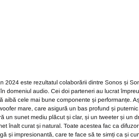
n 2024 este rezultatul colaborării dintre Sonos și So
în domeniul audio. Cei doi parteneri au lucrat împre
să aibă cele mai bune componente și performanțe. A
 woofer mare, care asigură un bas profund și puternic
ră un sunet mediu plăcut și clar, și un tweeter și un d
et înalt curat și natural. Toate acestea fac ca difuzor
ă și impresionantă, care te face să te simți ca și cum 