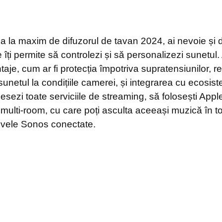
a la maxim de difuzorul de tavan 2024, ai nevoie și 
ți permite să controlezi și să personalizezi sunetul. A
ntaje, cum ar fi protecția împotriva supratensiunilor, r
unetul la condițiile camerei, și integrarea cu ecosis
cesezi toate serviciile de streaming, să folosești Appl
 multi-room, cu care poți asculta aceeași muzică în t
tivele Sonos conectate.