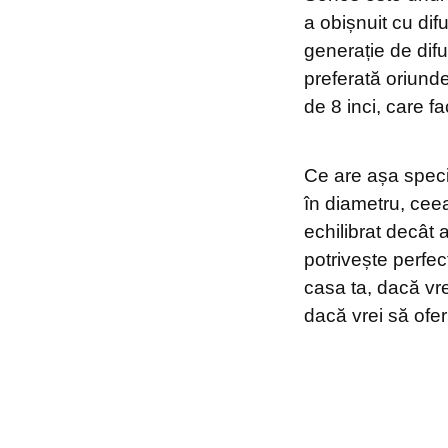
a obișnuit cu dif
generație de dif
preferată oriunde
de 8 inci, care 
Ce are așa specia
în diametru, cee
echilibrat decât 
potrivește perfect
casa ta, dacă vre
dacă vrei să oferi