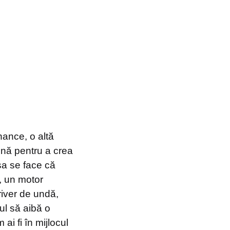
nance, o altă
ună pentru a crea
șa se face că
, un motor
river de undă,
ul să aibă o
ai fi în mijlocul