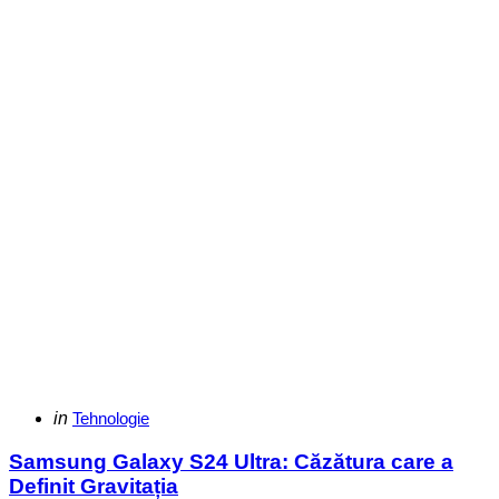
Categories
Posted
in
Tehnologie
in
Samsung Galaxy S24 Ultra: Căzătura care a
Definit Gravitația