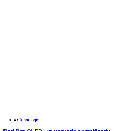
Categories
Posted
in
Tehnologie
in