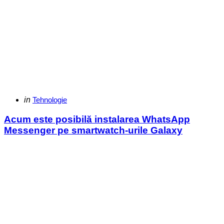
Categories
Posted
in
Tehnologie
in
Acum este posibilă instalarea WhatsApp
Messenger pe smartwatch-urile Galaxy