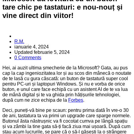
tare chic pe tastaturi: e nou-nouț și
vine direct din viitor!
Posted
R.M.
by
ianuarie 4, 2024
Updated
februarie 5, 2024
0 Comments
Hei, ai auzit ultima șmecherie de la Microsoft? Gata, au pus
cap la cap ingeniozitatea lor și au scos din mânecă o noutate
de te lasă cu gura căscată: un buton de tastatură super cool
pentru PC-uri și laptopuri Windows. Și nu e vorba de orice
buton, e unul care face echipă cu un asistent AI de te va lua
de mână digital și te va ghida prin hățișurile tehnologiei,
după cum ne zice echipa de la
Forbes
.
Deci, puneți-vă bine pe scaun: pentru prima dată în vre-o 30
de ani, tastatura ta va primi un upgrade care sparge normele.
Butonul ăsta năstrușnic va fi cocotat cumva pe lângă spațiu
și va zâmbi la tine gata să-ți facă ziua mai ușoară. După cum
stau acum lucrurile, se pare că o să-l găsești la o strângere