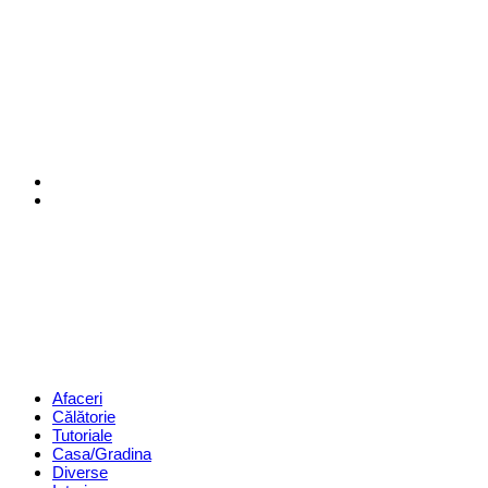
Menu
Search
Revista
Magazin
Menu
Afaceri
Călătorie
Tutoriale
Casa/Gradina
Diverse