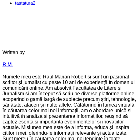
tastatura
2
Written by
R.M.
Numele meu este Raul Marian Robert și sunt un pasionat
scriitor și jurnalist cu peste 10 ani de experiență în domeniul
comunicării online. Am absolvit Facultatea de Litere și
Jurnalism și am început să scriu pe diverse platforme online,
acoperind o gamă largă de subiecte precum știri, tehnologie,
sănătate, afaceri și multe altele. Călătorind în lumea virtuală
în căutarea celor mai noi informații, am o abordare unică și
intuitivă în analiza și prezentarea informațiilor, reușind să
captez esența și importanța evenimentelor și inovațiilor
actuale. Misiunea mea este de a informa, educa și inspira
cititorii mei, oferindu-le informații relevante și actualizate.
Sunt mereu în căutarea celor mai noi tendințe în toate