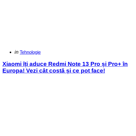
Categories
Posted
in
Tehnologie
in
Xiaomi îți aduce Redmi Note 13 Pro și Pro+ în
Europa! Vezi cât costă și ce pot face!