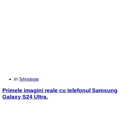
Categories
Posted
in
Tehnologie
in
Primele imagini reale cu telefonul Samsung
Galaxy S24 Ultra.