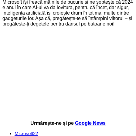
Microsoft își freacă mâinile de bucurie și ne șoptește că 2024
e anul în care AI-ul va da lovitura, pentru că încet, dar sigur,
inteligența artificială își croiește drum în tot mai multe dintre
gadgeturile lor. Așa că, pregătește-te să întâmpini viitorul – și
pregătește-ți degetele pentru dansul pe butoane noi!
Urmărește-ne și pe
Google News
Microsoft
22