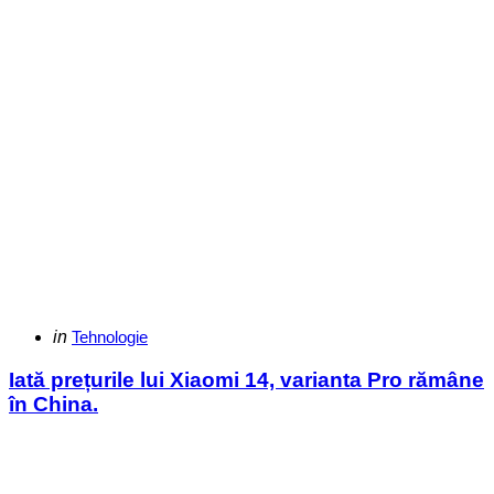
Categories
Posted
in
Tehnologie
in
Iată prețurile lui Xiaomi 14, varianta Pro rămâne
în China.