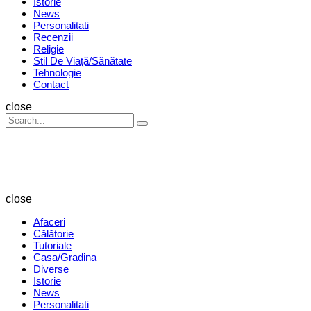
Istorie
News
Personalitati
Recenzii
Religie
Stil De Viaţă/Sănătate
Tehnologie
Contact
Search
close
Search
Search
for:
Revista
Magazin
close
Afaceri
Călătorie
Tutoriale
Casa/Gradina
Diverse
Istorie
News
Personalitati