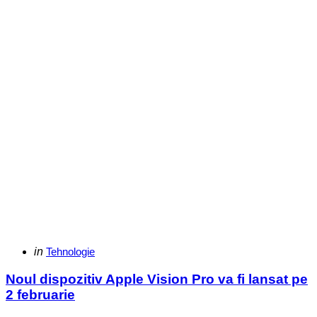
Categories
Posted
in
Tehnologie
in
Noul dispozitiv Apple Vision Pro va fi lansat pe
2 februarie