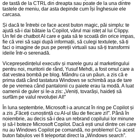
de tastă de la CTRL din dreapta sau poate de la una dintre
tastele de meniu, dar asta depinde cum își înghesuie ele
carcasa.
Și dacă te întrebi ce face acest buton magic, păi simplu: te
ajută să-i dai bătaie la Copilot, vărul mai isteț al lui Clippy.
Un fel de chatbot AI care e gata să te scoată din orice impas,
fie că vrei să sapi după informații, să culegi textulețe, să-ți
faci o imagine de pus pe pereții virtuali sau să-ți transformi
ideile într-o serenadă.
Vicepreședințelul executiv și marele guru al marketingului
pentru noi, muritorii de rând, Yusuf Mehdi, a fost omul care a
dat vestea bombă pe blog. Mândru ca un păun, a zis că e
prima dată când tastatura Windows se schimbă așa de tare
de pe vremea când pantalonii cu paiete erau la modă. A luat
oamenii de guler și le-a zis: „Veniți, tovarăși, haideți să
surfăm pe valul revoluției AI!”
În luna septembrie, Microsoft i-a aruncat în ring pe Copilot și
a zis „Făceți cunoștință cu AI-ul tău de fiecare zi!”. Până în
noiembrie, au decis să-i dea un rebrand copilului lor minune
și să-l boteze Microsoft Copilot. Dacă ești unul dintre cei care
nu au Windows Copilot pe comandă, no problemo! Cu acest
buton fabulos vei fi teleportat direct la „Windows search”.