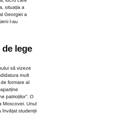
ă, lucru care
a, situația a
al Georgiei a
ieni l-au
l de lege
nului să vizeze
ndidatura mult
 de formare al
 aparține
ne patrioților”. O
tea Moscovei. Unul
 învățat studenții