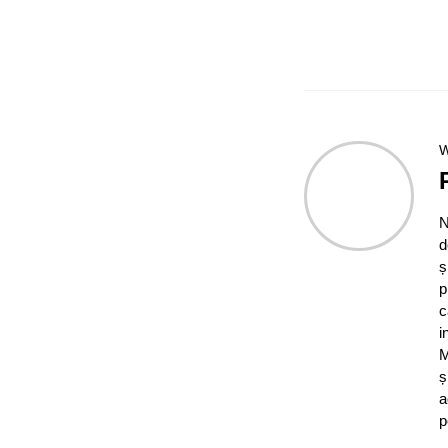
W
N
d
ș
p
c
i
M
ș
a
p