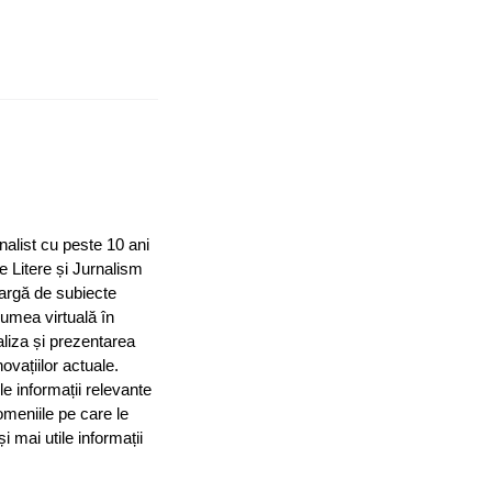
nalist cu peste 10 ani
e Litere și Jurnalism
largă de subiecte
 lumea virtuală în
aliza și prezentarea
ovațiilor actuale.
le informații relevante
omeniile pe care le
mai utile informații