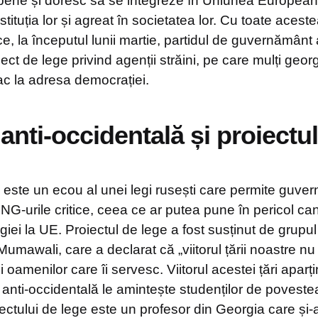
ropene și doresc să se integreze în Uniunea European
tituția lor și agreat în societatea lor. Cu toate aceste
, la începutul lunii martie, partidul de guvernământ 
ect de lege privind agenții străini, pe care mulți georg
ac la adresa democrației.
anti-occidentală și proiectu
 este un ecou al unei legi rusești care permite guver
G-urile critice, ceea ce ar putea pune în pericol ca
iei la UE. Proiectul de lege a fost susținut de grupul
 Mumawali, care a declarat că „viitorul țării noastre nu
și oamenilor care îi servesc. Viitorul acestei țări aparți
ă anti-occidentală le amintește studenților de poves
oiectului de lege este un profesor din Georgia care și-a