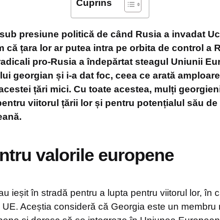
Cuprins
 sub presiune politică de când Rusia a invadat Ucr
 că țara lor ar putea intra pe orbita de control a 
radicali pro-Rusia a îndepărtat steagul Uniunii Eu
ui georgian și i-a dat foc, ceea ce arată amploare
acestei țări mici. Cu toate acestea, mulți georgien
entru viitorul țării lor și pentru potențialul său de
eană.
ntru valorile europene
u ieșit în stradă pentru a lupta pentru viitorul lor, în 
 UE. Aceștia consideră că Georgia este un membru nat