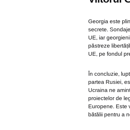
Georgia este plin
secrete. Sondaje
UE, iar georgienii
păstreze libertăț
UE, pe fondul pre
În concluzie, lup
partea Rusiei, es
Ucraina ne aminte
proiectelor de le
Europene. Este vi
bătălii pentru a n