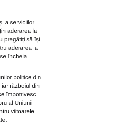
i a serviciilor
țin aderarea la
u pregătiți să își
ntru aderarea la
 se încheia.
ilor politice din
 iar războiul din
 se împotrivesc
bru al Uniunii
tru viitoarele
te.