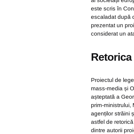
al societății eu
este scris în Cons
escaladat după ce
prezentat un proi
considerat un at
Retorica 
Proiectul de lege
mass-media și ON
așteptată a Georg
prim-ministrului,
agenților străini 
astfel de retoric
dintre autorii pr