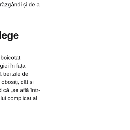
răzgândi și de a
 lege
 boicotat
iei în fața
 trei zile de
obosiți, cât și
că „se află într-
ului complicat al