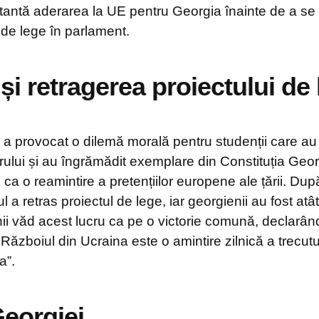
tantă aderarea la UE pentru Georgia înainte de a se 
 de lege în parlament.
și retragerea proiectului de
e a provocat o dilemă morală pentru studenții care au
rului și au îngrămădit exemplare din Constituția Georg
 ca o reamintire a pretențiilor europene ale țării. După
 a retras proiectul de lege, iar georgienii au fost atât 
ii văd acest lucru ca pe o victorie comună, declarând 
ă. Războiul din Ucraina este o amintire zilnică a trecut
a”.
Georgiei