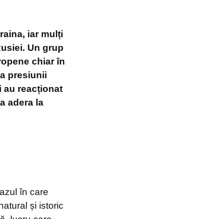
aina, iar mulți
Rusiei. Un grup
ropene chiar în
a presiunii
i au reacționat
 a adera la
cazul în care
ural și istoric