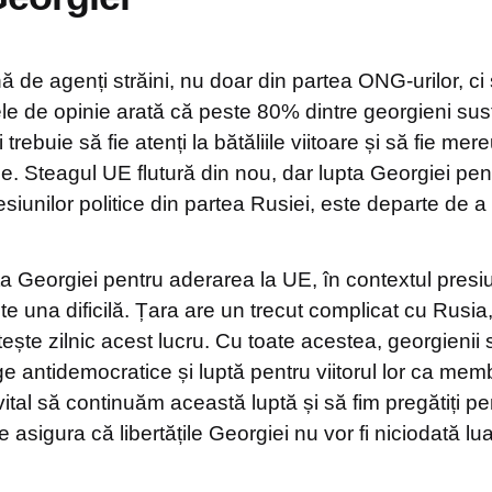
ă de agenți străini, nu doar din partea ONG-urilor, ci ș
le de opinie arată că peste 80% dintre georgieni sus
 trebuie să fie atenți la bătăliile viitoare și să fie mere
ile. Steagul UE flutură din nou, dar lupta Georgiei pe
siunilor politice din partea Rusiei, este departe de a
ta Georgiei pentru aderarea la UE, în contextul presiun
te una dificilă. Țara are un trecut complicat cu Rusia,
ște zilnic acest lucru. Cu toate acestea, georgienii
ge antidemocratice și luptă pentru viitorul lor ca mem
tal să continuăm această luptă și să fim pregătiți pen
e asigura că libertățile Georgiei nu vor fi niciodată lua