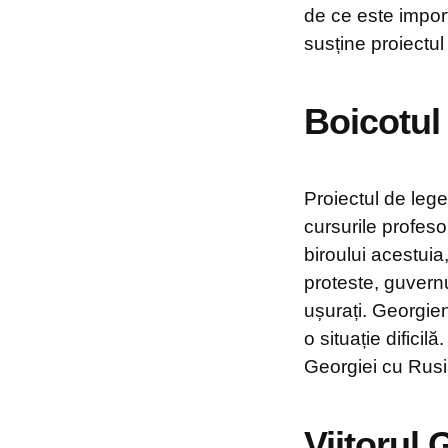
de ce este impor
susține proiectul
Boicotul 
Proiectul de leg
cursurile profeso
biroului acestuia,
proteste, guvernul
ușurați. Georgien
o situație dificil
Georgiei cu Rusi
Viitorul 