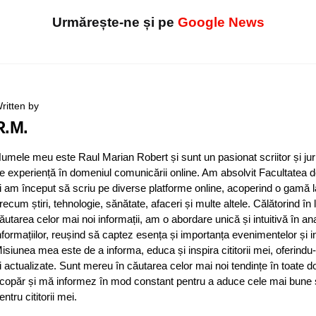
Urmărește-ne și pe
Google News
ritten by
R.M.
umele meu este Raul Marian Robert și sunt un pasionat scriitor și jur
e experiență în domeniul comunicării online. Am absolvit Facultatea d
i am început să scriu pe diverse platforme online, acoperind o gamă 
recum știri, tehnologie, sănătate, afaceri și multe altele. Călătorind în
ăutarea celor mai noi informații, am o abordare unică și intuitivă în an
nformațiilor, reușind să captez esența și importanța evenimentelor și in
isiunea mea este de a informa, educa și inspira cititorii mei, oferindu-
i actualizate. Sunt mereu în căutarea celor mai noi tendințe în toate d
copăr și mă informez în mod constant pentru a aduce cele mai bune și 
entru cititorii mei.