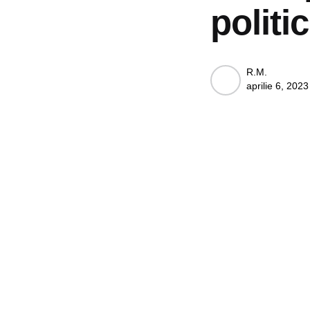
politi
Posted
R.M.
aprilie 6, 2023
by