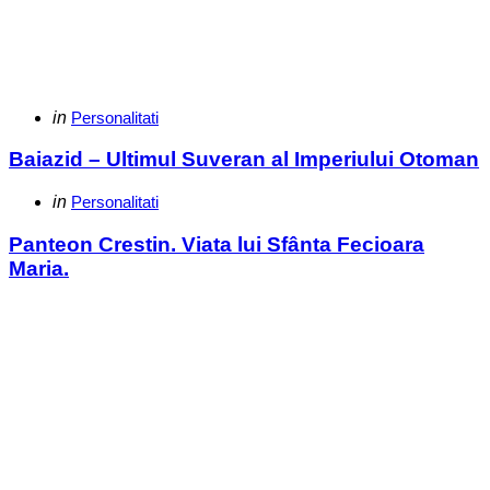
Categories
Posted
in
Personalitati
in
Baiazid – Ultimul Suveran al Imperiului Otoman
Categories
Posted
in
Personalitati
in
Panteon Crestin. Viata lui Sfânta Fecioara
Maria.