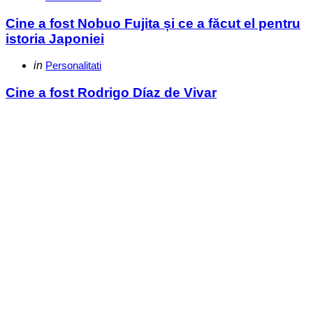
in
Cine a fost Nobuo Fujita și ce a făcut el pentru
istoria Japoniei
Categories
Posted
in
Personalitati
in
Cine a fost Rodrigo Díaz de Vivar