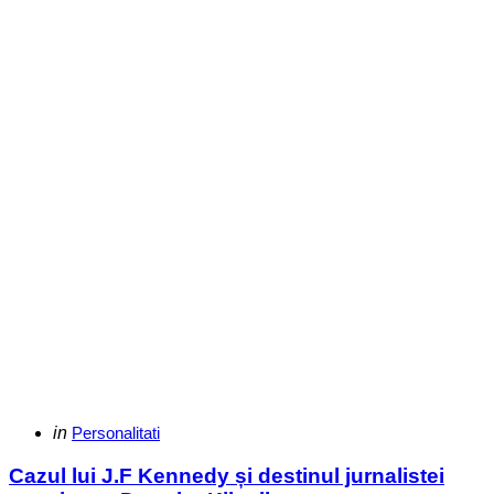
Categories
Posted
in
Personalitati
in
Cazul lui J.F Kennedy și destinul jurnalistei