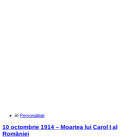
Categories
Posted
in
Personalitati
in
10 octombrie 1914 – Moartea lui Carol I al
României