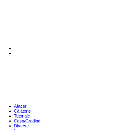
Menu
Search
Revista
Magazin
Menu
Afaceri
Călătorie
Tutoriale
Casa/Gradina
Diverse