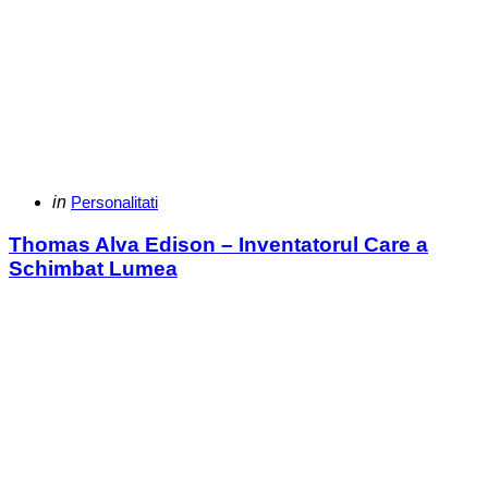
Categories
Posted
in
Personalitati
in
Thomas Alva Edison – Inventatorul Care a
Schimbat Lumea