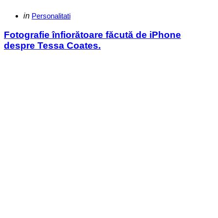
Categories
Posted
in
Personalitati
in
Fotografie înfiorătoare făcută de iPhone
despre Tessa Coates.