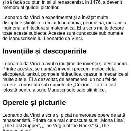
și să facă sculpturi în stilul renascentist. În 1476, a devenit
membru al guildei pictorilor.
Leonardo da Vinci a experimentat și a învățat multe
discipline științifice cum ar fi anatomia, geometria, mecanica,
ingineria, arhitectura și matematica. El a scris multe despre
toate aceste subiecte. Acestea sunt cunoscute sub numele
de Manuscrisele lui Leonardo da Vinci.
Invențiile și descoperirile
Leonardo da Vinci a avut o mulțime de invenții și descoperiri.
Printre acestea se numără invenții precum: motocicleta,
elicopterul, tankul, pompele hidraulice, ceasurile mecanice și
multe altele. El a dezvoltat, de asemenea, un nou fel de
scriere, cunoscută sub numele de „Cecioni”, care a fost
folosită pentru a scrie Manuscrisele sale științifice.
Operele și picturile
Leonardo da Vinci a scris și pictat numeroase opere de artă
renascentistă. Printre cele mai cunoscute sunt: „Mona Lisa”,
„The Last Supper”, „The Virgin of the Rocks” și „The
Annunciation”.