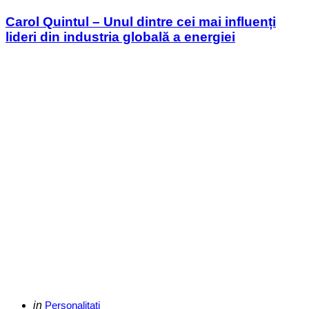
in
Carol Quintul – Unul dintre cei mai influenți
lideri din industria globală a energiei
Categories
Posted
in
Personalitati