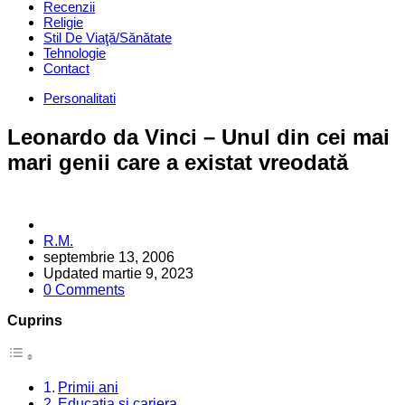
Recenzii
Religie
Stil De Viaţă/Sănătate
Tehnologie
Contact
Categories
Personalitati
Leonardo da Vinci – Unul din cei mai
mari genii care a existat vreodată
Posted
R.M.
by
septembrie 13, 2006
Updated
martie 9, 2023
0 Comments
Cuprins
Primii ani
Educația și cariera