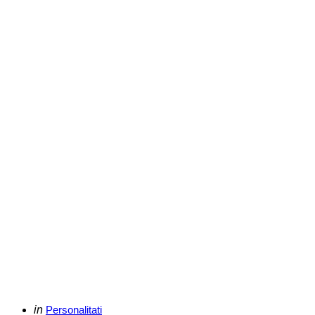
Categories
Posted
in
Personalitati