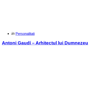
Categories
Posted
in
Personalitati
in
Antoni Gaudí – Arhitectul lui Dumnezeu