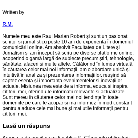
Written by
R.M.
Numele meu este Raul Marian Robert și sunt un pasionat
scriitor și jurnalist cu peste 10 ani de experiență în domeniul
comunicării online. Am absolvit Facultatea de Litere și
Jurnalism și am început să scriu pe diverse platforme online,
acoperind o gamă largă de subiecte precum știri, tehnologie,
sănătate, afaceri și multe altele. Călătorind în lumea virtuală
în căutarea celor mai noi informații, am o abordare unică și
intuitivă în analiza și prezentarea informațiilor, reușind să
captez esența și importanța evenimentelor și inovațiilor
actuale. Misiunea mea este de a informa, educa și inspira
cititorii mei, oferindu-le informații relevante și actualizate.
Sunt mereu în căutarea celor mai noi tendințe în toate
domeniile pe care le acopăr și mă informez în mod constant
pentru a aduce cele mai bune și mai utile informații pentru
cititorii mei.
Lasă un răspuns
Adresa ta de email nu va fi publicată.
Câmpurile obligatorii