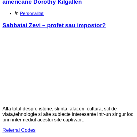
americane Dorothy Kilgallen
Categories
Posted
in
Personalitati
in
Sabbatai Zevi – profet sau impostor?
Afla totul despre istorie, stiinta, afaceri, cultura, stil de
viata,tehnologie si alte subiecte interesante intr-un singur loc
prin intermediul acestui site captivant.
Referral Codes