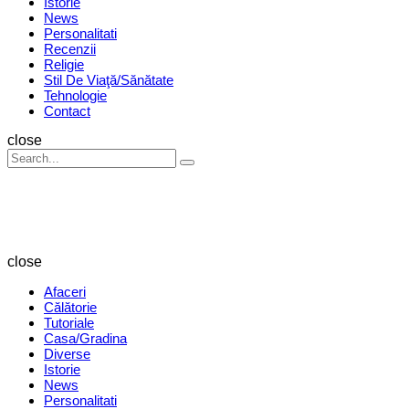
Istorie
News
Personalitati
Recenzii
Religie
Stil De Viaţă/Sănătate
Tehnologie
Contact
Search
close
Search
Search
for:
Revista
Magazin
close
Afaceri
Călătorie
Tutoriale
Casa/Gradina
Diverse
Istorie
News
Personalitati