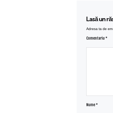
Lasă un r
Adresa ta de emai
Comentariu
*
Nume
*