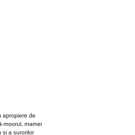
în apropiere de
stă-moorul, mamei
și a surorilor