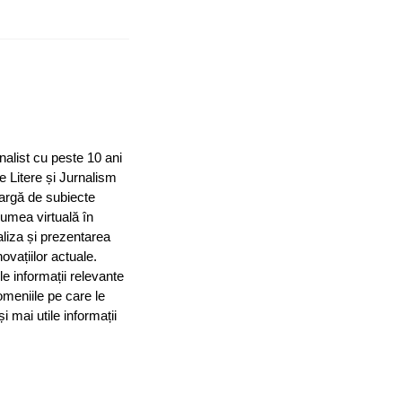
nalist cu peste 10 ani
e Litere și Jurnalism
largă de subiecte
 lumea virtuală în
aliza și prezentarea
ovațiilor actuale.
le informații relevante
omeniile pe care le
mai utile informații