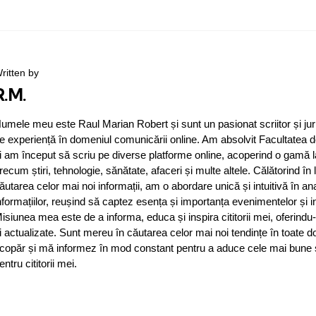
ritten by
R.M.
umele meu este Raul Marian Robert și sunt un pasionat scriitor și jur
e experiență în domeniul comunicării online. Am absolvit Facultatea d
i am început să scriu pe diverse platforme online, acoperind o gamă 
recum știri, tehnologie, sănătate, afaceri și multe altele. Călătorind în
ăutarea celor mai noi informații, am o abordare unică și intuitivă în an
nformațiilor, reușind să captez esența și importanța evenimentelor și in
isiunea mea este de a informa, educa și inspira cititorii mei, oferindu-
i actualizate. Sunt mereu în căutarea celor mai noi tendințe în toate d
copăr și mă informez în mod constant pentru a aduce cele mai bune și 
entru cititorii mei.