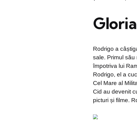
Gloria
Rodrigo a câștiga
sale. Primul său 
împotriva lui Ram
Rodrigo, el a cu
Cel Mare al Milit
Cid au devenit cun
picturi și filme. 