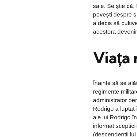
sale. Se știe că, î
povești despre sl
a decis să cultiv
acestora devenind
Viața 
Înainte să se alăt
regimente militar
administrator pen
Rodrigo a luptat î
ale lui Rodrigo î
informat scepticii
(descendenții lui