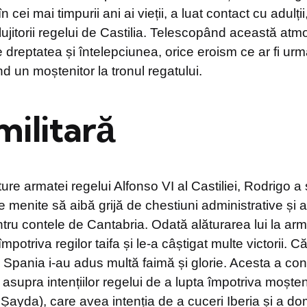
n cei mai timpurii ani ai vieții, a luat contact cu adulții
ujitorii regelui de Castilia. Telescopând această atm
e dreptatea și întelepciunea, orice eroism ce ar fi ur
 un moștenitor la tronul regatului.
militară
ure armatei regelui Alfonso VI al Castiliei, Rodrigo a s
e menite să aibă grijă de chestiuni administrative și a
tru contele de Cantabria. Odată alăturarea lui la arm
mpotriva regilor taifa și le-a câștigat multe victorii. Căl
n Spania i-au adus multă faimă și glorie. Acesta a con
 asupra intențiilor regelui de a lupta împotriva moșteni
 Șayda), care avea intenția de a cuceri Iberia și a do