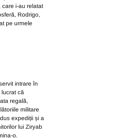
, care i-au relatat
osferă, Rodrigo,
mat pe urmele
ervit intrare în
 lucrat că
ata regală,
ătoriile militare
dus expediții și a
torilor lui Ziryab
mina-o.