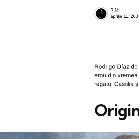
Posted
R.M.
aprilie 11, 200
by
Rodrigo Díaz de V
erou din vremea 
regatul Castilia 
Origin