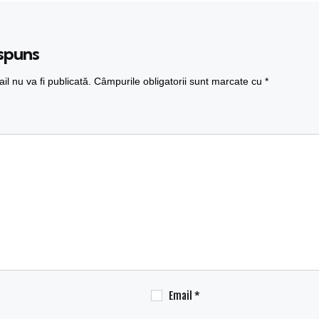
ăspuns
l nu va fi publicată.
Câmpurile obligatorii sunt marcate cu
*
Email
*