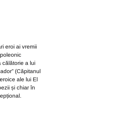
i eroi ai vremii
apoleonic
călătorie a lui
eador” (Căpitanul
roice ale lui El
zii și chiar în
cepțional.