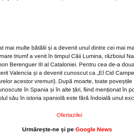
t mai multe bătălii și a devenit unul dintre cei mai mar
mare triumf a venit în timpul Căii Lumina, războiul N
on Berenguer III al Cataloniei. Pentru cea de-a doua 
cerit Valencia și a devenit cunoscut ca „El Cid Camp
arelor acestor vremuri). După moarte, toate poveștile e
oscute în Spania și în alte țări, fiind menționat în poe
Rolul său în istoria spaniolă este fără îndoială unul ex
Urmărește-ne și pe
Google News