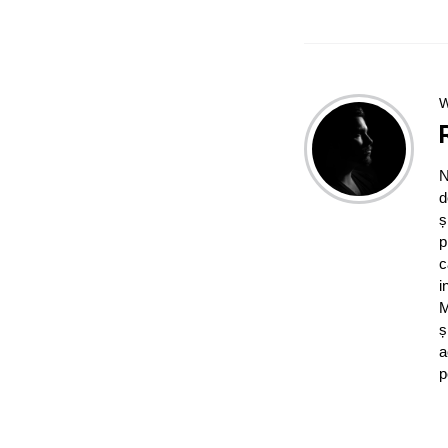
W
N
d
ș
p
c
i
M
ș
a
p