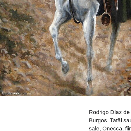
Rodrigo Díaz de V
Burgos. Tatăl sau
sale, Onecca, fii