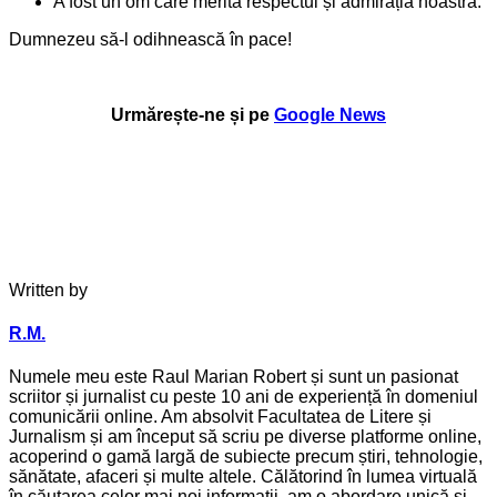
A fost un om care merită respectul și admirația noastră.
Dumnezeu să-l odihnească în pace!
Urmărește-ne și pe
Google News
Written by
R.M.
Numele meu este Raul Marian Robert și sunt un pasionat
scriitor și jurnalist cu peste 10 ani de experiență în domeniul
comunicării online. Am absolvit Facultatea de Litere și
Jurnalism și am început să scriu pe diverse platforme online,
acoperind o gamă largă de subiecte precum știri, tehnologie,
sănătate, afaceri și multe altele. Călătorind în lumea virtuală
în căutarea celor mai noi informații, am o abordare unică și