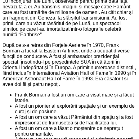
10 înconjurări ale Lunii, observând pentru prima dată fața
nevăzută a ei. Au transmis imagini și mesaje către Pământ,
care au fost urmărite de milioane de oameni. Au citit chiar și
un fragment din Geneza, la sfârșitul transmisiunii. Au fost
primii care au văzut răsăritul de pe Lună, un spectacol
uimitor, pe care l-au imortalizat într-o fotografie celebră,
numită “Earthrise”.
După ce s-a retras din Forțele Aeriene în 1970, Frank
Borman a lucrat la Eastern Airlines, unde a ocupat diverse
funcții de conducere. A fost și ambasador prezidențial
special, însoțindu-l pe președintele SUA în călătorii în
Orientul Îndepărtat și în Europa. A primit numeroase distincții,
fiind inclus în International Aviation Hall of Fame în 1990 și în
American Astronaut Hall of Fame în 1993. Era căsătorit și
avea doi fii și patru nepoți.
Frank Borman a fost un om care a visat mare și a făcut
istorie.
A fost un pionier al explorării spațiale și un exemplu de
curaj și de pasiune.
A fost un om care a văzut Pământul din spațiu și a fost
impresionat de frumusețea și de fragilitatea lui.
A fost un om care a lăsat o moștenire de neprețuit
pentru umanitate.