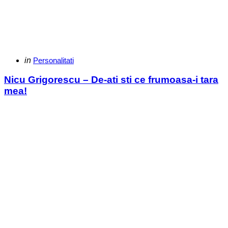
Categories
Posted
in
Personalitati
in
Nicu Grigorescu – De-ati sti ce frumoasa-i tara
mea!