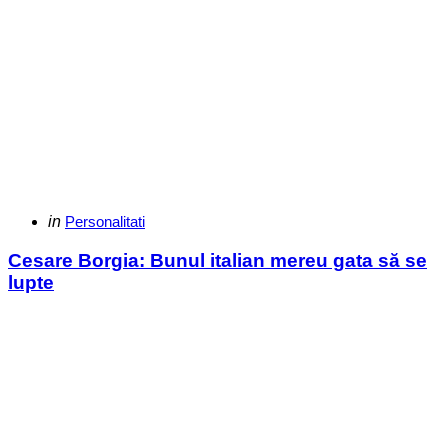
Categories
Posted
in
Personalitati
in
Cesare Borgia: Bunul italian mereu gata să se
lupte