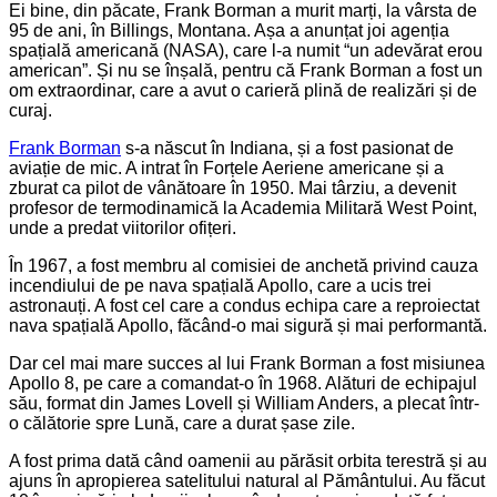
Ei bine, din păcate, Frank Borman a murit marți, la vârsta de
95 de ani, în Billings, Montana. Așa a anunțat joi agenția
spațială americană (NASA), care l-a numit “un adevărat erou
american”. Și nu se înșală, pentru că Frank Borman a fost un
om extraordinar, care a avut o carieră plină de realizări și de
curaj.
Frank Borman
s-a născut în Indiana, și a fost pasionat de
aviație de mic. A intrat în Forțele Aeriene americane și a
zburat ca pilot de vânătoare în 1950. Mai târziu, a devenit
profesor de termodinamică la Academia Militară West Point,
unde a predat viitorilor ofițeri.
În 1967, a fost membru al comisiei de anchetă privind cauza
incendiului de pe nava spațială Apollo, care a ucis trei
astronauți. A fost cel care a condus echipa care a reproiectat
nava spațială Apollo, făcând-o mai sigură și mai performantă.
Dar cel mai mare succes al lui Frank Borman a fost misiunea
Apollo 8, pe care a comandat-o în 1968. Alături de echipajul
său, format din James Lovell și William Anders, a plecat într-
o călătorie spre Lună, care a durat șase zile.
A fost prima dată când oamenii au părăsit orbita terestră și au
ajuns în apropierea satelitului natural al Pământului. Au făcut