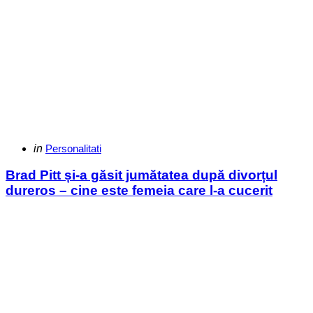
Categories
Posted
in
Personalitati
in
Brad Pitt și-a găsit jumătatea după divorțul
dureros – cine este femeia care l-a cucerit