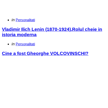
Categories
Posted
in
Personalitati
in
Vladimir Ilich Lenin (1870-1924).Rolul cheie in
istoria moderna
Categories
Posted
in
Personalitati
in
Cine a fost Gheorghe VOLCOVINSCHI?