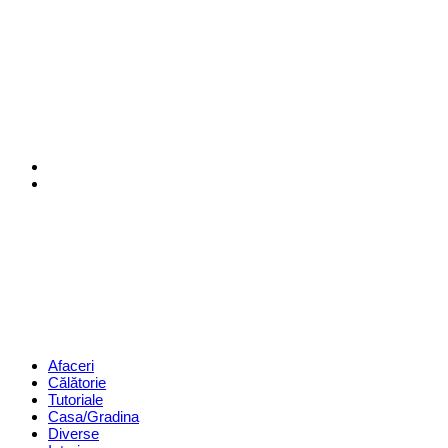
Menu
Search
Revista
Magazin
Menu
Afaceri
Călătorie
Tutoriale
Casa/Gradina
Diverse