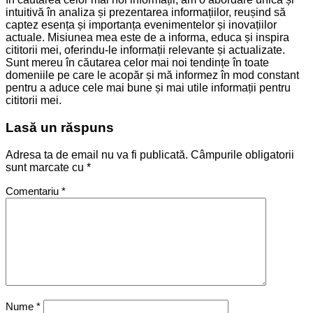
intuitivă în analiza și prezentarea informațiilor, reușind să
captez esența și importanța evenimentelor și inovațiilor
actuale. Misiunea mea este de a informa, educa și inspira
cititorii mei, oferindu-le informații relevante și actualizate.
Sunt mereu în căutarea celor mai noi tendințe în toate
domeniile pe care le acopăr și mă informez în mod constant
pentru a aduce cele mai bune și mai utile informații pentru
cititorii mei.
Lasă un răspuns
Adresa ta de email nu va fi publicată.
Câmpurile obligatorii
sunt marcate cu
*
Comentariu
*
Nume
*