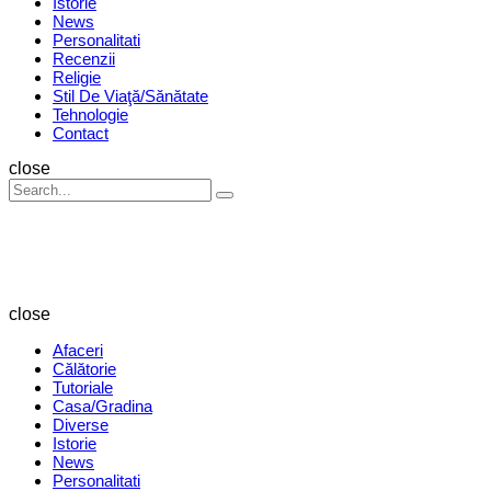
Istorie
News
Personalitati
Recenzii
Religie
Stil De Viaţă/Sănătate
Tehnologie
Contact
Search
close
Search
Search
for:
Revista
Magazin
close
Afaceri
Călătorie
Tutoriale
Casa/Gradina
Diverse
Istorie
News
Personalitati