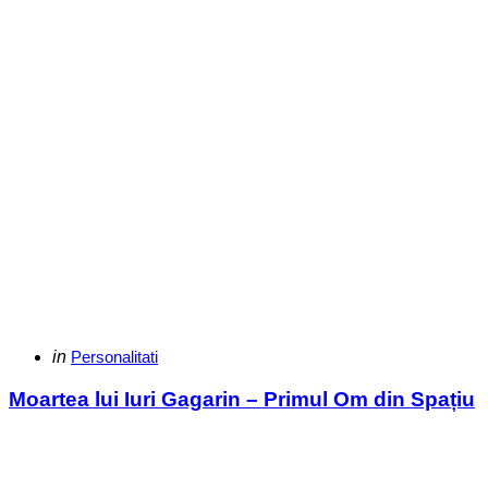
Categories
Posted
in
Personalitati
in
Moartea lui Iuri Gagarin – Primul Om din Spațiu