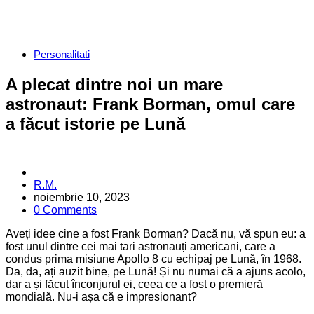
Categories
Personalitati
A plecat dintre noi un mare
astronaut: Frank Borman, omul care
a făcut istorie pe Lună
Posted
R.M.
by
noiembrie 10, 2023
0 Comments
Aveți idee cine a fost Frank Borman? Dacă nu, vă spun eu: a
fost unul dintre cei mai tari astronauți americani, care a
condus prima misiune Apollo 8 cu echipaj pe Lună, în 1968.
Da, da, ați auzit bine, pe Lună! Și nu numai că a ajuns acolo,
dar a și făcut înconjurul ei, ceea ce a fost o premieră
mondială. Nu-i așa că e impresionant?