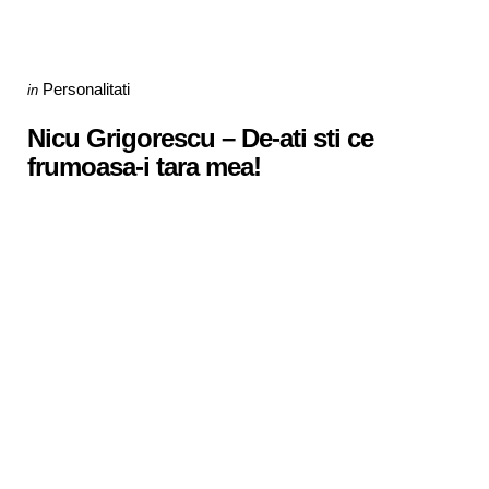
Categories
Posted
Personalitati
in
in
Nicu Grigorescu – De-ati sti ce
frumoasa-i tara mea!