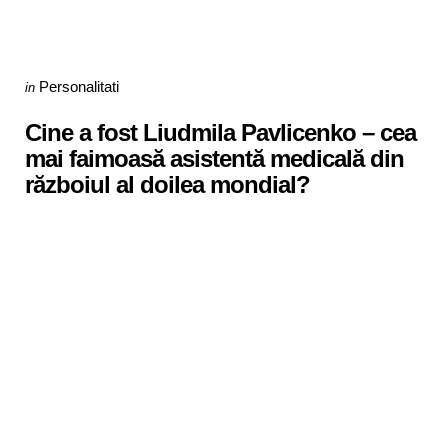
Categories
Posted
Personalitati
in
in
Cine a fost Liudmila Pavlicenko – cea
mai faimoasă asistentă medicală din
războiul al doilea mondial?