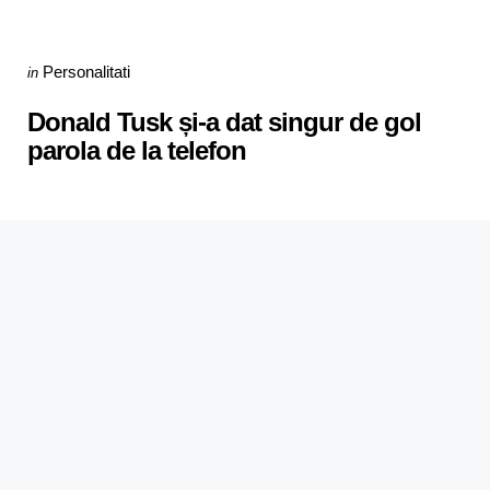
Categories
Posted
Personalitati
in
in
Donald Tusk și-a dat singur de gol
parola de la telefon