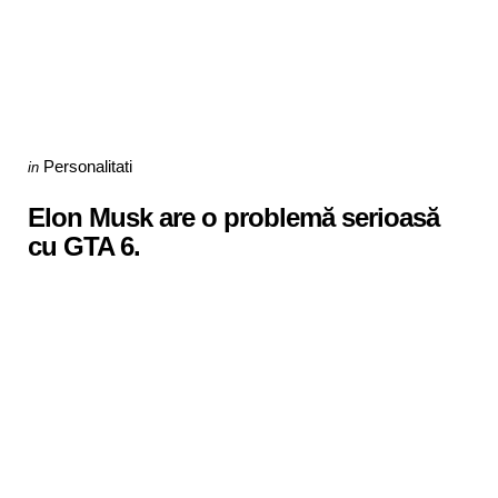
Categories
Posted
Personalitati
in
in
Elon Musk are o problemă serioasă
cu GTA 6.