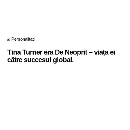
Categories
Posted
Personalitati
in
in
Tina Turner era De Neoprit – viața ei
către succesul global.