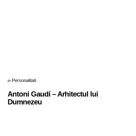
Categories
Posted
Personalitati
in
in
Antoni Gaudí – Arhitectul lui
Dumnezeu