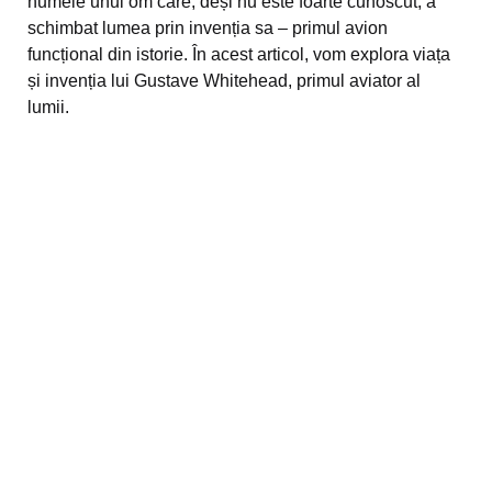
numele unui om care, deși nu este foarte cunoscut, a
schimbat lumea prin invenția sa – primul avion
funcțional din istorie. În acest articol, vom explora viața
și invenția lui Gustave Whitehead, primul aviator al
lumii.