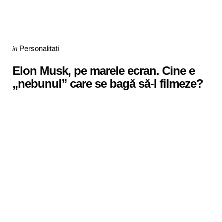
Categories
Posted
Personalitati
in
in
Elon Musk, pe marele ecran. Cine e
„nebunul” care se bagă să-l filmeze?