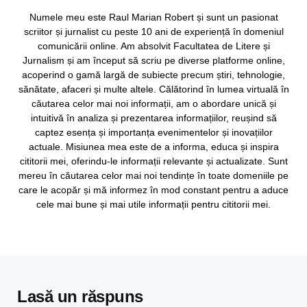
Numele meu este Raul Marian Robert și sunt un pasionat
scriitor și jurnalist cu peste 10 ani de experiență în domeniul
comunicării online. Am absolvit Facultatea de Litere și
Jurnalism și am început să scriu pe diverse platforme online,
acoperind o gamă largă de subiecte precum știri, tehnologie,
sănătate, afaceri și multe altele. Călătorind în lumea virtuală în
căutarea celor mai noi informații, am o abordare unică și
intuitivă în analiza și prezentarea informațiilor, reușind să
captez esența și importanța evenimentelor și inovațiilor
actuale. Misiunea mea este de a informa, educa și inspira
cititorii mei, oferindu-le informații relevante și actualizate. Sunt
mereu în căutarea celor mai noi tendințe în toate domeniile pe
care le acopăr și mă informez în mod constant pentru a aduce
cele mai bune și mai utile informații pentru cititorii mei.
Lasă un răspuns