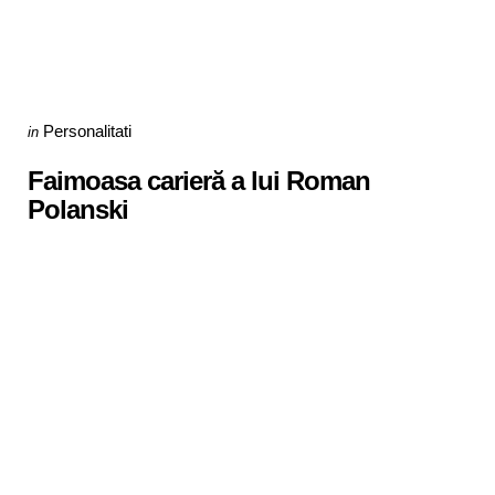
Categories
Posted
Personalitati
in
in
Faimoasa carieră a lui Roman
Polanski