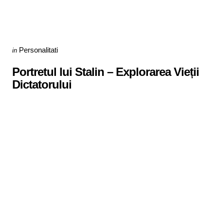
Categories
Posted
Personalitati
in
in
Portretul lui Stalin – Explorarea Vieții
Dictatorului