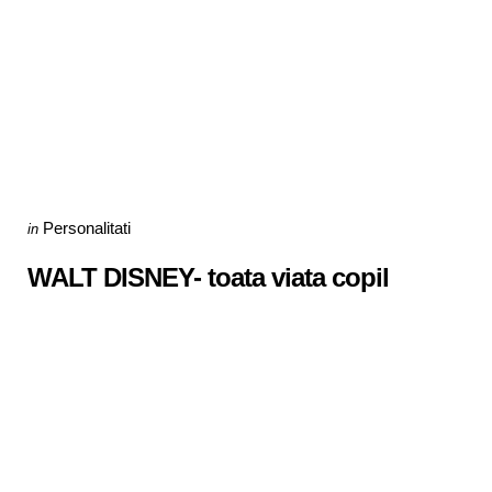
Categories
Posted
Personalitati
in
in
WALT DISNEY- toata viata copil