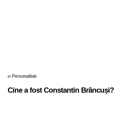
Categories
Posted
Personalitati
in
in
Cine a fost Constantin Brâncuși?