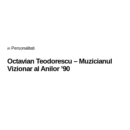
Categories
Posted
Personalitati
in
in
Octavian Teodorescu – Muzicianul
Vizionar al Anilor ’90