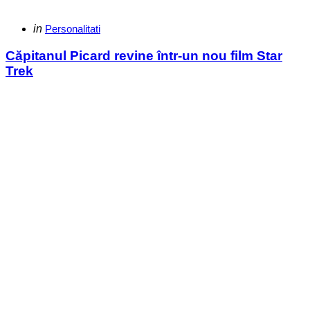
Categories
Posted
in
Personalitati
in
Căpitanul Picard revine într-un nou film Star
Trek