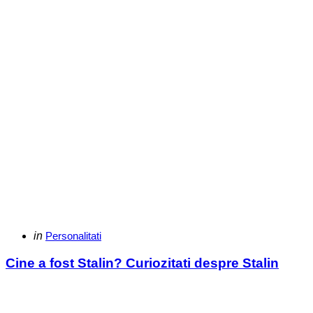
Categories
Posted
in
Personalitati
in
Cine a fost Stalin? Curiozitati despre Stalin