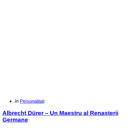
Categories
Posted
in
Personalitati
in
Albrecht Dürer – Un Maestru al Renasterii
Germane