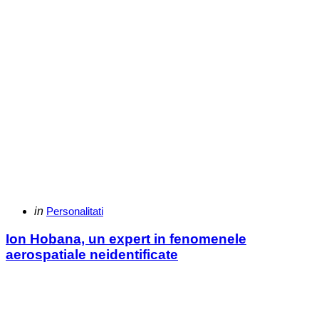
Categories
Posted
in
Personalitati
in
Ion Hobana, un expert in fenomenele
aerospatiale neidentificate