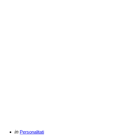
Categories
Posted
in
Personalitati