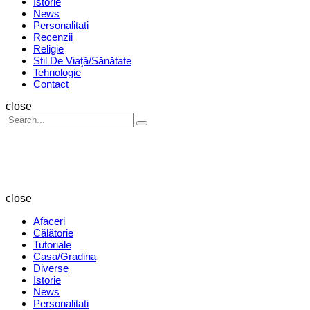
Istorie
News
Personalitati
Recenzii
Religie
Stil De Viaţă/Sănătate
Tehnologie
Contact
Search
close
Search
Search
for:
Revista
Magazin
close
Afaceri
Călătorie
Tutoriale
Casa/Gradina
Diverse
Istorie
News
Personalitati