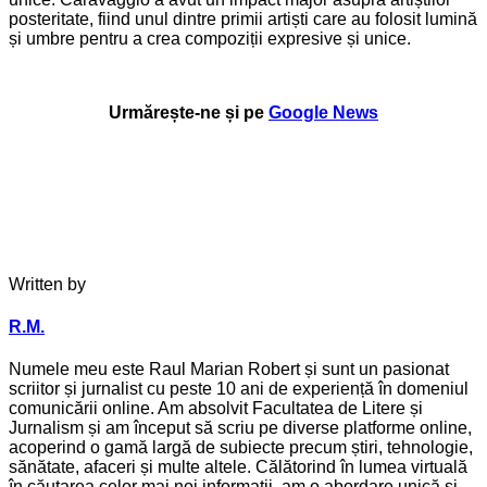
posteritate, fiind unul dintre primii artiști care au folosit lumină
și umbre pentru a crea compoziții expresive și unice.
Urmărește-ne și pe
Google News
Written by
R.M.
Numele meu este Raul Marian Robert și sunt un pasionat
scriitor și jurnalist cu peste 10 ani de experiență în domeniul
comunicării online. Am absolvit Facultatea de Litere și
Jurnalism și am început să scriu pe diverse platforme online,
acoperind o gamă largă de subiecte precum știri, tehnologie,
sănătate, afaceri și multe altele. Călătorind în lumea virtuală
în căutarea celor mai noi informații, am o abordare unică și