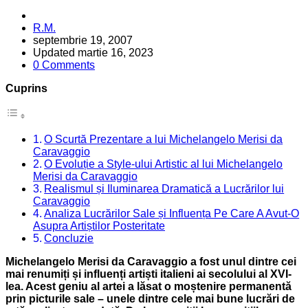
Posted
R.M.
by
septembrie 19, 2007
Updated
martie 16, 2023
0 Comments
Cuprins
O Scurtă Prezentare a lui Michelangelo Merisi da
Caravaggio
O Evoluție a Style-ului Artistic al lui Michelangelo
Merisi da Caravaggio
Realismul și Iluminarea Dramatică a Lucrărilor lui
Caravaggio
Analiza Lucrărilor Sale și Influența Pe Care A Avut-O
Asupra Artiștilor Posteritate
Concluzie
Michelangelo Merisi da Caravaggio a fost unul dintre cei
mai renumiți și influenți artiști italieni ai secolului al XVI-
lea. Acest geniu al artei a lăsat o moștenire permanentă
prin picturile sale – unele dintre cele mai bune lucrări de