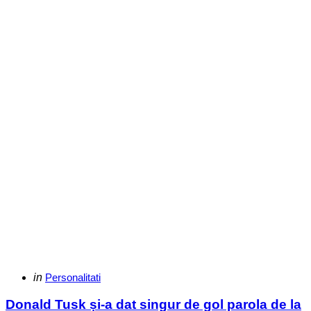
Categories
Posted
in
Personalitati
in
Donald Tusk și-a dat singur de gol parola de la