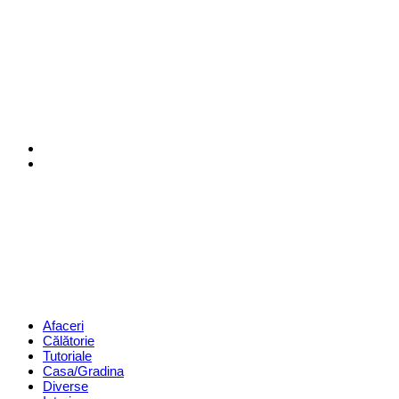
Menu
Search
Revista
Magazin
Menu
Afaceri
Călătorie
Tutoriale
Casa/Gradina
Diverse