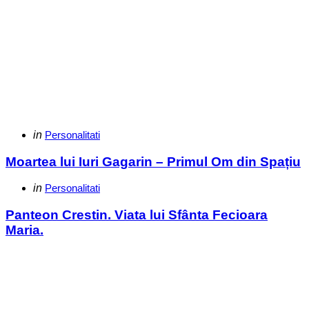
Categories
Posted
in
Personalitati
in
Moartea lui Iuri Gagarin – Primul Om din Spațiu
Categories
Posted
in
Personalitati
in
Panteon Crestin. Viata lui Sfânta Fecioara
Maria.