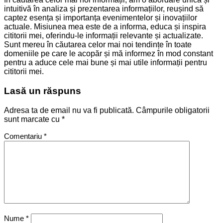
intuitivă în analiza și prezentarea informațiilor, reușind să
captez esența și importanța evenimentelor și inovațiilor
actuale. Misiunea mea este de a informa, educa și inspira
cititorii mei, oferindu-le informații relevante și actualizate.
Sunt mereu în căutarea celor mai noi tendințe în toate
domeniile pe care le acopăr și mă informez în mod constant
pentru a aduce cele mai bune și mai utile informații pentru
cititorii mei.
Lasă un răspuns
Adresa ta de email nu va fi publicată.
Câmpurile obligatorii
sunt marcate cu
*
Comentariu
*
Nume
*