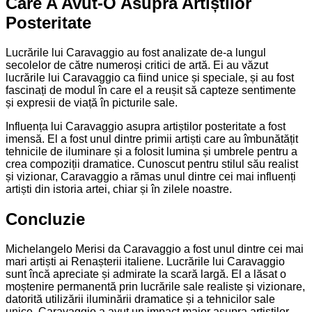
Care A Avut-O Asupra Artiștilor
Posteritate
Lucrările lui Caravaggio au fost analizate de-a lungul
secolelor de către numeroși critici de artă. Ei au văzut
lucrările lui Caravaggio ca fiind unice și speciale, și au fost
fascinați de modul în care el a reușit să capteze sentimente
și expresii de viață în picturile sale.
Influența lui Caravaggio asupra artiștilor posteritate a fost
imensă. El a fost unul dintre primii artiști care au îmbunătățit
tehnicile de iluminare și a folosit lumina și umbrele pentru a
crea compoziții dramatice. Cunoscut pentru stilul său realist
și vizionar, Caravaggio a rămas unul dintre cei mai influenți
artiști din istoria artei, chiar și în zilele noastre.
Concluzie
Michelangelo Merisi da Caravaggio a fost unul dintre cei mai
mari artiști ai Renașterii italiene. Lucrările lui Caravaggio
sunt încă apreciate și admirate la scară largă. El a lăsat o
moștenire permanentă prin lucrările sale realiste și vizionare,
datorită utilizării iluminării dramatice și a tehnicilor sale
unice. Caravaggio a avut un impact major asupra artiștilor