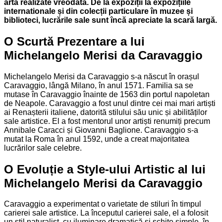
artă realizate vreodată. De la expoziții la expozițiile
internationale și din colecții particulare în muzee și
biblioteci, lucrările sale sunt încă apreciate la scară largă.
O Scurtă Prezentare a lui
Michelangelo Merisi da Caravaggio
Michelangelo Merisi da Caravaggio s-a născut în orașul
Caravaggio, lângă Milano, în anul 1571. Familia sa se
mutase în Caravaggio înainte de 1563 din portul napoletan
de Neapole. Caravaggio a fost unul dintre cei mai mari artiști
ai Renașterii italiene, datorită stilului său unic și abilităților
sale artistice. El a fost mentorul unor artiști renumiți precum
Annibale Caracci și Giovanni Baglione. Caravaggio s-a
mutat la Roma în anul 1592, unde a creat majoritatea
lucrărilor sale celebre.
O Evoluție a Style-ului Artistic al lui
Michelangelo Merisi da Caravaggio
Caravaggio a experimentat o varietate de stiluri în timpul
carierei sale artistice. La începutul carierei sale, el a folosit
un stil naturalist, cu iluminare dramatică și schițe simple, în