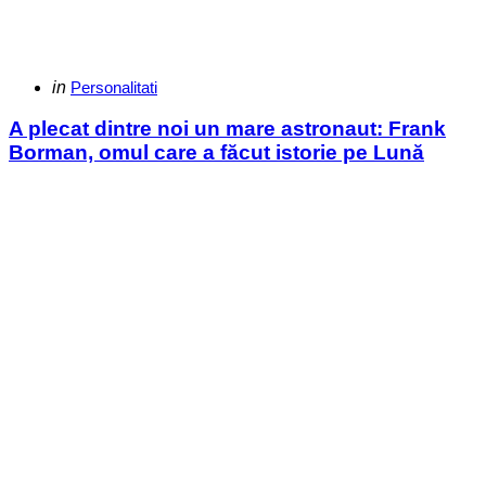
Categories
Posted
in
Personalitati
in
A plecat dintre noi un mare astronaut: Frank
Borman, omul care a făcut istorie pe Lună