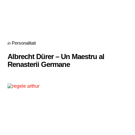
Categories
Posted
Personalitati
in
in
Albrecht Dürer – Un Maestru al
Renasterii Germane