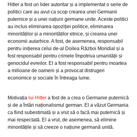
Hitler a fost un lider autoritar și a implementat o serie de
politici care au avut ca scop crearea unei Germanii
puternice și a unei națiuni germane unite. Aceste politici
au inclus eliminarea opoziției politice, eliminarea
minorităților și a minorităților etnice, și crearea unei
economii autarhice. A fost, de asemenea, responsabil
pentru inițierea celui de-al Doilea Război Mondial și a
fost responsabil pentru crimele împotriva umanității și
genocidul evreilor. El a fost responsabil pentru moartea
a milioane de oameni și a provocat distrugeri
economice și sociale în întreaga lume.
Motivația
lui Hitler
a fost de a crea o Germanie puternică
și de a întări naționalismul german. El a văzut Germania
ca fiind subestimată și a vrut să o facă mai puternică și
mai respectată. El a vrut, de asemenea, să elimine
minoritățile și să creeze o națiune germană unită.