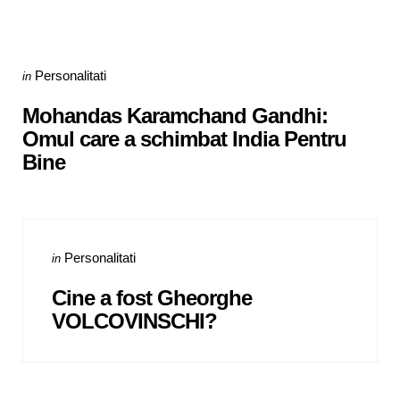
Categories
Posted
Personalitati
in
in
Mohandas Karamchand Gandhi:
Omul care a schimbat India Pentru
Bine
Categories
Posted
Personalitati
in
in
Cine a fost Gheorghe
VOLCOVINSCHI?