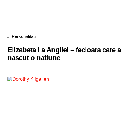
Categories
Posted
Personalitati
in
in
Elizabeta I a Angliei – fecioara care a
nascut o natiune