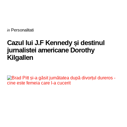
Categories
Posted
Personalitati
in
in
Cazul lui J.F Kennedy și destinul
jurnalistei americane Dorothy
Kilgallen