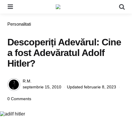
Menu
Se
Categories
Personalitati
Descoperiți Adevărul: Cine
a fost Adevăratul Adolf
Hitler?
Posted
R.M.
septembrie 15, 2010
Updated
februarie 8, 2023
by
0 Comments