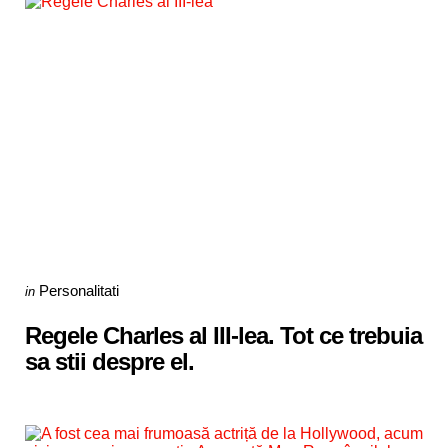
Categories
Posted
Personalitati
in
in
Regele Charles al III-lea. Tot ce trebuia
sa stii despre el.