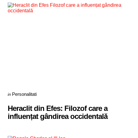
Categories
Posted
Personalitati
in
in
Heraclit din Efes: Filozof care a
influențat gândirea occidentală