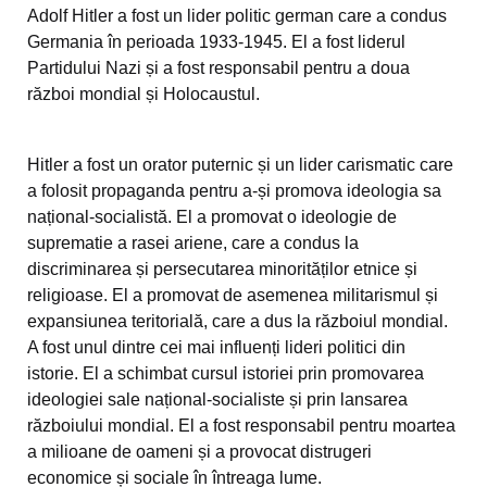
Adolf Hitler a fost un lider politic german care a condus
Germania în perioada 1933-1945. El a fost liderul
Partidului Nazi și a fost responsabil pentru a doua
război mondial și Holocaustul.
Hitler a fost un orator puternic și un lider carismatic care
a folosit propaganda pentru a-și promova ideologia sa
național-socialistă. El a promovat o ideologie de
suprematie a rasei ariene, care a condus la
discriminarea și persecutarea minorităților etnice și
religioase. El a promovat de asemenea militarismul și
expansiunea teritorială, care a dus la războiul mondial.
A fost unul dintre cei mai influenți lideri politici din
istorie. El a schimbat cursul istoriei prin promovarea
ideologiei sale național-socialiste și prin lansarea
războiului mondial. El a fost responsabil pentru moartea
a milioane de oameni și a provocat distrugeri
economice și sociale în întreaga lume.