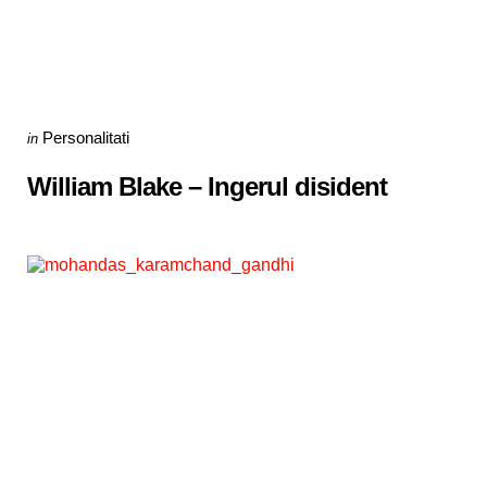
Categories
Posted
Personalitati
in
in
William Blake – Ingerul disident