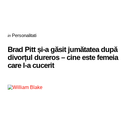
Categories
Posted
Personalitati
in
in
Brad Pitt și-a găsit jumătatea după
divorțul dureros – cine este femeia
care l-a cucerit