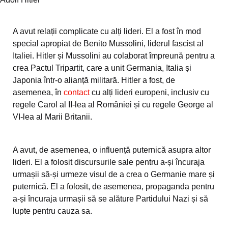
A avut relații complicate cu alți lideri. El a fost în mod
special apropiat de Benito Mussolini, liderul fascist al
Italiei. Hitler și Mussolini au colaborat împreună pentru a
crea Pactul Tripartit, care a unit Germania, Italia și
Japonia într-o alianță militară. Hitler a fost, de
asemenea, în
contact
cu alți lideri europeni, inclusiv cu
regele Carol al II-lea al României și cu regele George al
VI-lea al Marii Britanii.
A avut, de asemenea, o influență puternică asupra altor
lideri. El a folosit discursurile sale pentru a-și încuraja
urmașii să-și urmeze visul de a crea o Germanie mare și
puternică. El a folosit, de asemenea, propaganda pentru
a-și încuraja urmașii să se alăture Partidului Nazi și să
lupte pentru cauza sa.