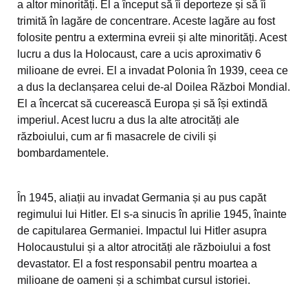
a altor minorități. El a început să îi deporteze și să îi
trimită în lagăre de concentrare. Aceste lagăre au fost
folosite pentru a extermina evreii și alte minorități. Acest
lucru a dus la Holocaust, care a ucis aproximativ 6
milioane de evrei. El a invadat Polonia în 1939, ceea ce
a dus la declanșarea celui de-al Doilea Război Mondial.
El a încercat să cucerească Europa și să își extindă
imperiul. Acest lucru a dus la alte atrocități ale
războiului, cum ar fi masacrele de civili și
bombardamentele.
În 1945, aliații au invadat Germania și au pus capăt
regimului lui Hitler. El s-a sinucis în aprilie 1945, înainte
de capitularea Germaniei. Impactul lui Hitler asupra
Holocaustului și a altor atrocități ale războiului a fost
devastator. El a fost responsabil pentru moartea a
milioane de oameni și a schimbat cursul istoriei.