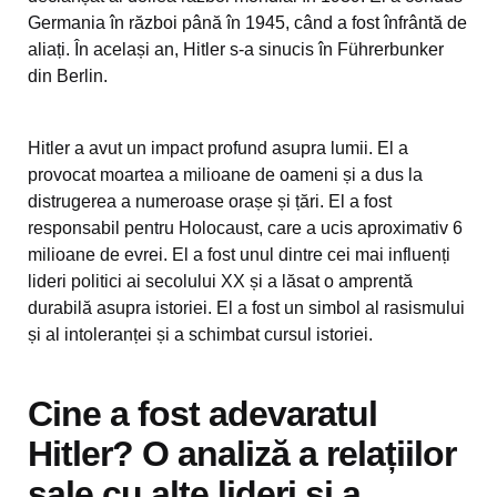
Germania în război până în 1945, când a fost înfrântă de
aliați. În același an, Hitler s-a sinucis în Führerbunker
din Berlin.
Hitler a avut un impact profund asupra lumii. El a
provocat moartea a milioane de oameni și a dus la
distrugerea a numeroase orașe și țări. El a fost
responsabil pentru Holocaust, care a ucis aproximativ 6
milioane de evrei. El a fost unul dintre cei mai influenți
lideri politici ai secolului XX și a lăsat o amprentă
durabilă asupra istoriei. El a fost un simbol al rasismului
și al intoleranței și a schimbat cursul istoriei.
Cine a fost adevaratul
Hitler? O analiză a relațiilor
sale cu alte lideri și a