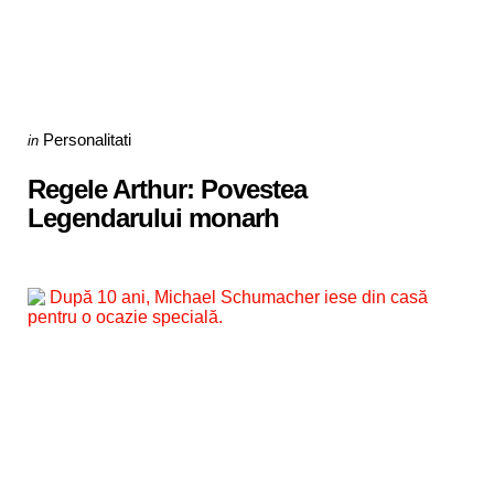
Categories
Posted
Personalitati
in
in
Regele Arthur: Povestea
Legendarului monarh