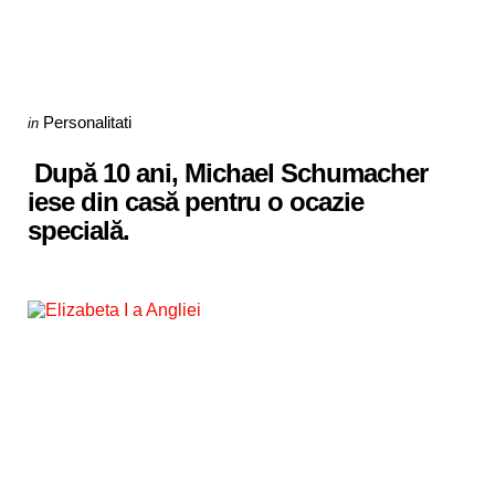
Categories
Posted
Personalitati
in
in
După 10 ani, Michael Schumacher
iese din casă pentru o ocazie
specială.