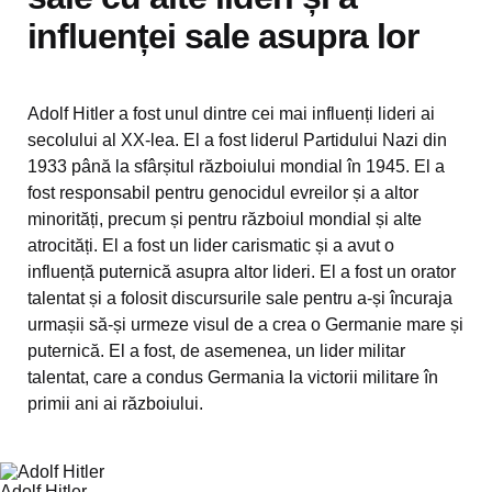
influenței sale asupra lor
Adolf Hitler a fost unul dintre cei mai influenți lideri ai
secolului al XX-lea. El a fost liderul Partidului Nazi din
1933 până la sfârșitul războiului mondial în 1945. El a
fost responsabil pentru genocidul evreilor și a altor
minorități, precum și pentru războiul mondial și alte
atrocități. El a fost un lider carismatic și a avut o
influență puternică asupra altor lideri. El a fost un orator
talentat și a folosit discursurile sale pentru a-și încuraja
urmașii să-și urmeze visul de a crea o Germanie mare și
puternică. El a fost, de asemenea, un lider militar
talentat, care a condus Germania la victorii militare în
primii ani ai războiului.
Adolf Hitler