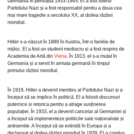
Germania în perioada 1933-1945. El a fost liderul
Partidului Nazi și a fost responsabil pentru a doua cea
mai mare tragedie a secolului XX, al doilea război
mondial.
Hitler s-a născut în 1889 în Austria, într-o familie de
mijloc. El a fost un student mediocru și a fost respins de
Academia de Artă din
Viena
. În 1913, el s-a mutat în
Germania și a servit în armata germană în timpul
primului război mondial.
În 1919, Hitler a devenit membru al Partidului Nazi și a
început să se implice în politică. El a folosit discursuri
puternice și retorica pentru a atrage susținerea
populației. În 1933, el a devenit cancelar al Germaniei și
a început să implementeze politicile sale naționaliste și
antisemite. A început să se extindă în Europa și a
declanșat al doilea război mondial în 1939. El a condus