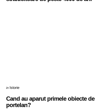
Categories
Posted
Istorie
in
in
Cand au aparut primele obiecte de
portelan?