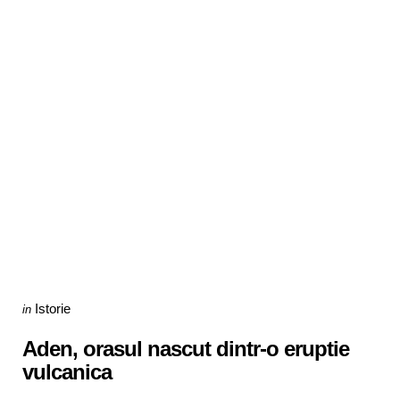
Categories
Posted
Istorie
in
in
Aden, orasul nascut dintr-o eruptie
vulcanica