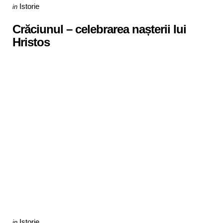
Categories
Posted
Istorie
in
in
Crăciunul – celebrarea nașterii lui
Hristos
Categories
Posted
Istorie
in