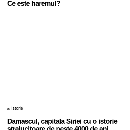
Ce este haremul?
Categories
Posted
Istorie
in
in
Damascul, capitala Siriei cu o istorie
stralucitoare de peste 4000 de ani