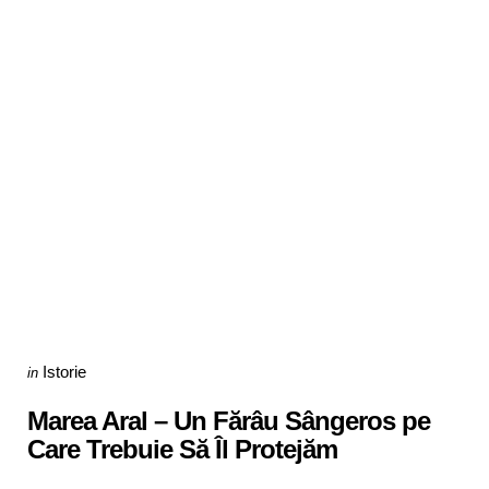
Categories
Posted
Istorie
in
in
Marea Aral – Un Fărâu Sângeros pe
Care Trebuie Să Îl Protejăm