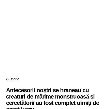
Categories
Posted
Istorie
in
in
Antecesorii noștri se hraneau cu
creaturi de mărime monstruoasă și
cercetătorii au fost complet uimiți de