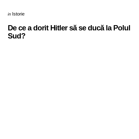
Categories
Posted
Istorie
in
in
De ce a dorit Hitler să se ducă la Polul
Sud?