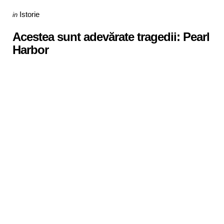
Categories
Posted
Istorie
in
in
Acestea sunt adevărate tragedii: Pearl
Harbor