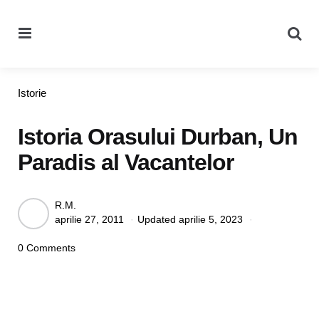
Menu
Se
Categories
Istorie
Istoria Orasului Durban, Un
Paradis al Vacantelor
Posted
R.M.
aprilie 27, 2011
Updated
aprilie 5, 2023
by
0 Comments