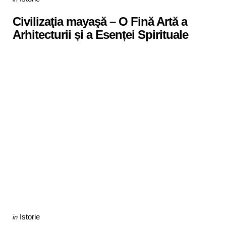
in
Civilizaţia mayaşă – O Fină Artă a
Arhitecturii și a Esenței Spirituale
Categories
Posted
Istorie
in
in