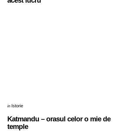
acest lucru
Categories
Posted
Istorie
in
in
Katmandu – orasul celor o mie de
temple