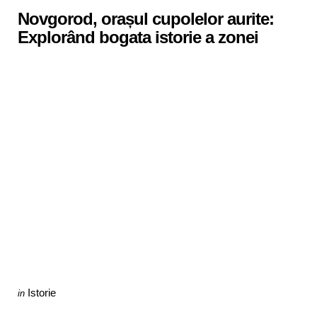
Novgorod, orașul cupolelor aurite:
Explorând bogata istorie a zonei
Categories
Posted
Istorie
in
in