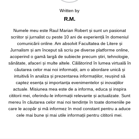
Written by
R.M.
Numele meu este Raul Marian Robert și sunt un pasionat
scriitor și jurnalist cu peste 10 ani de experiență în domeniul
comunicării online. Am absolvit Facultatea de Litere și
Jurnalism și am început să scriu pe diverse platforme online,
acoperind o gamă largă de subiecte precum știri, tehnologie,
sănătate, afaceri și multe altele. Călătorind în lumea virtuală în
căutarea celor mai noi informații, am o abordare unică și
intuitivă în analiza și prezentarea informațiilor, reușind să
captez esența și importanța evenimentelor și inovațiilor
actuale. Misiunea mea este de a informa, educa și inspira
cititorii mei, oferindu-le informații relevante și actualizate. Sunt
mereu în căutarea celor mai noi tendințe în toate domeniile pe
care le acopăr și mă informez în mod constant pentru a aduce
cele mai bune și mai utile informații pentru cititorii mei.