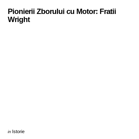
in
Pionierii Zborului cu Motor: Fratii
Wright
Categories
Posted
Istorie
in
in