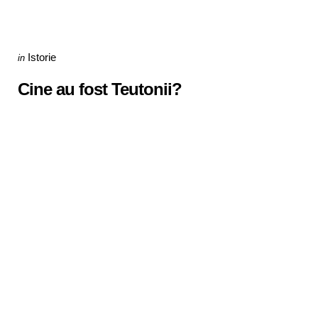
Categories
Posted
Istorie
in
in
Cine au fost Teutonii?