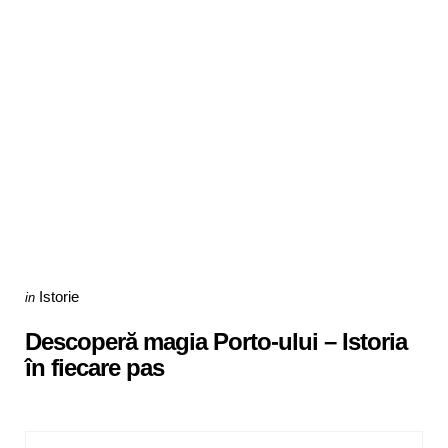
Categories
Posted
Istorie
in
in
Descoperă magia Porto-ului – Istoria
în fiecare pas