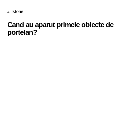
Categories
Posted
Istorie
in
in
Cand au aparut primele obiecte de
portelan?