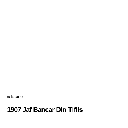
Categories
Posted
Istorie
in
in
1907 Jaf Bancar Din Tiflis