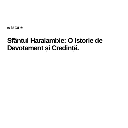
Categories
Posted
Istorie
in
in
Sfântul Haralambie: O Istorie de
Devotament și Credință.