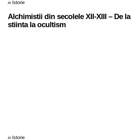
Categories
Posted
Istorie
in
in
Alchimistii din secolele XII-XIII – De la
stiinta la ocultism
Categories
Posted
Istorie
in