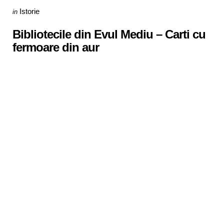
Categories
Posted
Istorie
in
in
Bibliotecile din Evul Mediu – Carti cu
fermoare din aur