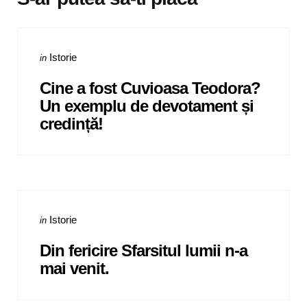
Categories
Posted
Istorie
in
in
Cine a fost Cuvioasa Teodora?
Un exemplu de devotament și
credință!
Categories
Posted
Istorie
in
in
Din fericire Sfarsitul lumii n-a
mai venit.