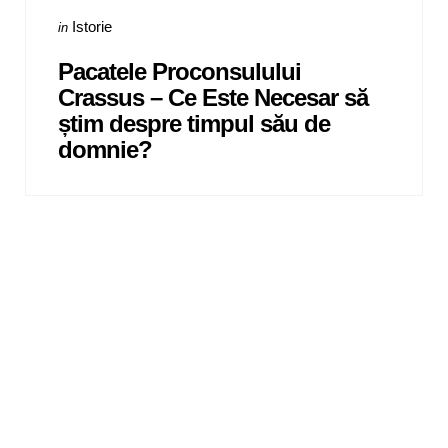
Categories
Posted
Istorie
in
in
Pacatele Proconsulului
Crassus – Ce Este Necesar să
știm despre timpul său de
domnie?