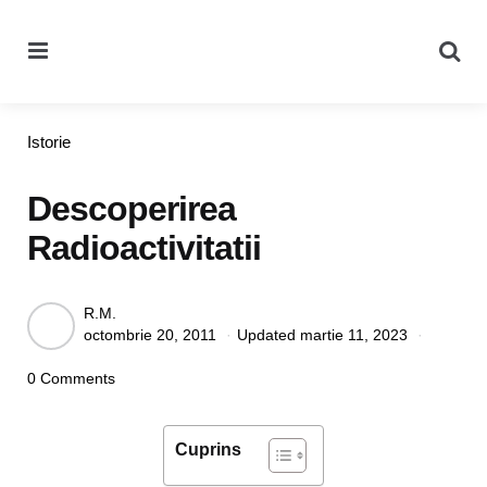
Menu
Se
Categories
Istorie
Descoperirea
Radioactivitatii
Posted
R.M.
octombrie 20, 2011
Updated
martie 11, 2023
by
0 Comments
Cuprins