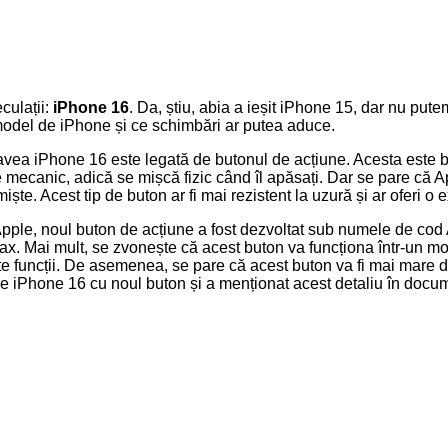
culații:
iPhone 16
. Da, știu, abia a ieșit iPhone 15, dar nu put
model de iPhone și ce schimbări ar putea aduce.
avea iPhone 16 este legată de butonul de acțiune. Acesta este bu
te mecanic, adică se mișcă fizic când îl apăsați. Dar se pare că A
ște. Acest tip de buton ar fi mai rezistent la uzură și ar oferi o 
pple, noul buton de acțiune a fost dezvoltat sub numele de cod A
x. Mai mult, se zvonește că acest buton va funcționa într-un m
 alte funcții. De asemenea, se pare că acest buton va fi mai mar
de iPhone 16 cu noul buton și a menționat acest detaliu în docu