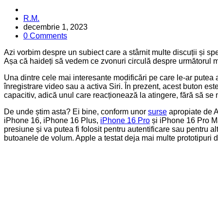
Posted
R.M.
by
decembrie 1, 2023
0 Comments
Azi vorbim despre un subiect care a stârnit multe discuții și spe
Așa că haideți să vedem ce zvonuri circulă despre următorul 
Una dintre cele mai interesante modificări pe care le-ar putea 
înregistrare video sau a activa Siri. În prezent, acest buton es
capacitiv, adică unul care reacționează la atingere, fără să se mi
De unde știm asta? Ei bine, conform unor
surse
apropiate de A
iPhone 16, iPhone 16 Plus,
iPhone 16 Pro
și iPhone 16 Pro Ma
presiune și va putea fi folosit pentru autentificare sau pentru
butoanele de volum. Apple a testat deja mai multe prototipuri 