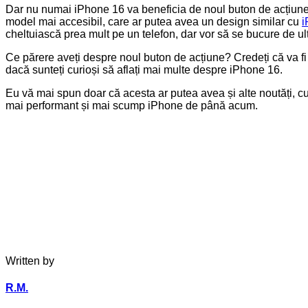
Dar nu numai iPhone 16 va beneficia de noul buton de acțiune.
model mai accesibil, care ar putea avea un design similar cu
i
cheltuiască prea mult pe un telefon, dar vor să se bucure de ult
Ce părere aveți despre noul buton de acțiune? Credeți că va fi 
dacă sunteți curioși să aflați mai multe despre iPhone 16.
Eu vă mai spun doar că acesta ar putea avea și alte noutăți, cu
mai performant și mai scump iPhone de până acum.
Written by
R.M.