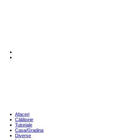
Menu
Search
Revista
Magazin
Menu
Afaceri
Călătorie
Tutoriale
Casa/Gradina
Diverse