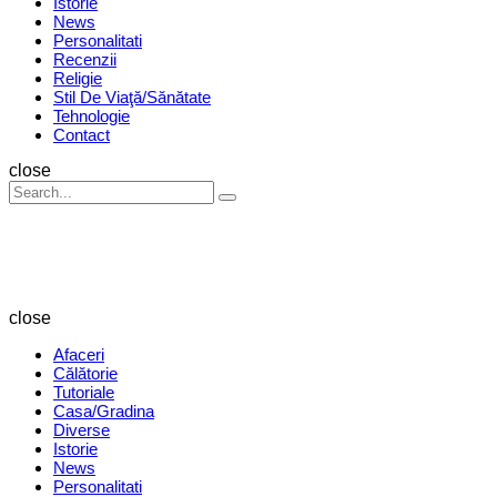
Istorie
News
Personalitati
Recenzii
Religie
Stil De Viaţă/Sănătate
Tehnologie
Contact
Search
close
Search
Search
for:
Revista
Magazin
close
Afaceri
Călătorie
Tutoriale
Casa/Gradina
Diverse
Istorie
News
Personalitati