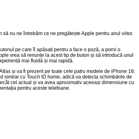
em să nu ne întrebăm ce ne pregătește Apple pentru anul viitor.
tonul pe care îl apăsați pentru a face o poză, a porni o
pple vrea să renunțe la acest tip de buton și să introducă unul
experiență mai fluidă și mai rapidă.
tlas și va fi prezent pe toate cele patru modele de iPhone 16:
od similar cu Touch ID home, adică va detecta schimbările de
e decât cel actual și va avea aproximativ aceeași dimensiune cu
mentația pentru aceste telefoane.