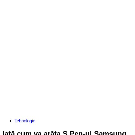
Categories
Tehnologie
Iată cum va arăta S Pen-ul Samsung