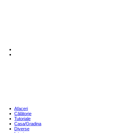
Menu
Search
Revista
Magazin
Menu
Afaceri
Călătorie
Tutoriale
Casa/Gradina
Diverse