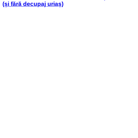
(și fără decupaj uriaș)