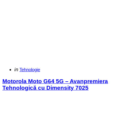
Categories
Posted
in
Tehnologie
in
Motorola Moto G64 5G – Avanpremiera
Tehnologică cu Dimensity 7025