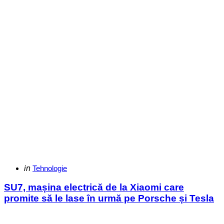
Categories
Posted
in
Tehnologie
in
SU7, mașina electrică de la Xiaomi care
promite să le lase în urmă pe Porsche și Tesla