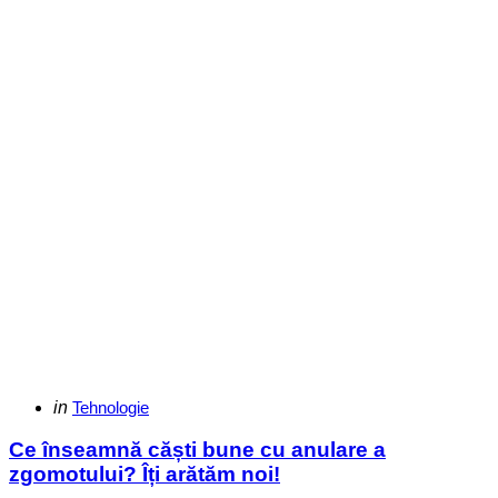
Categories
Posted
in
Tehnologie
in
Ce înseamnă căști bune cu anulare a
zgomotului? Îți arătăm noi!