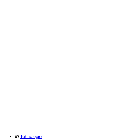
Categories
Posted
in
Tehnologie