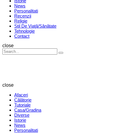
Istorie
News
Personalitati
Recenzii
Religie
Stil De Viaţă/Sănătate
Tehnologie
Contact
Search
close
Search
Search
for:
Revista
Magazin
close
Afaceri
Călătorie
Tutoriale
Casa/Gradina
Diverse
Istorie
News
Personalitati