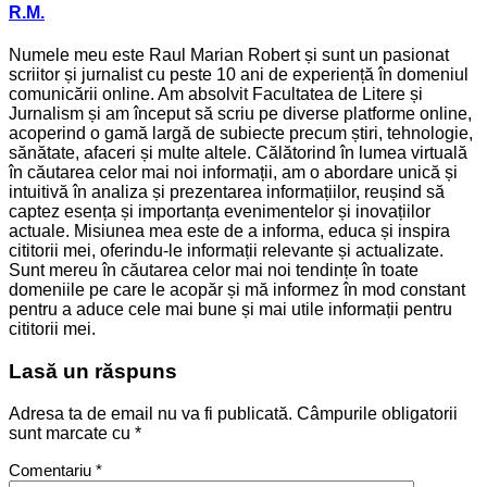
R.M.
Numele meu este Raul Marian Robert și sunt un pasionat
scriitor și jurnalist cu peste 10 ani de experiență în domeniul
comunicării online. Am absolvit Facultatea de Litere și
Jurnalism și am început să scriu pe diverse platforme online,
acoperind o gamă largă de subiecte precum știri, tehnologie,
sănătate, afaceri și multe altele. Călătorind în lumea virtuală
în căutarea celor mai noi informații, am o abordare unică și
intuitivă în analiza și prezentarea informațiilor, reușind să
captez esența și importanța evenimentelor și inovațiilor
actuale. Misiunea mea este de a informa, educa și inspira
cititorii mei, oferindu-le informații relevante și actualizate.
Sunt mereu în căutarea celor mai noi tendințe în toate
domeniile pe care le acopăr și mă informez în mod constant
pentru a aduce cele mai bune și mai utile informații pentru
cititorii mei.
Lasă un răspuns
Adresa ta de email nu va fi publicată.
Câmpurile obligatorii
sunt marcate cu
*
Comentariu
*