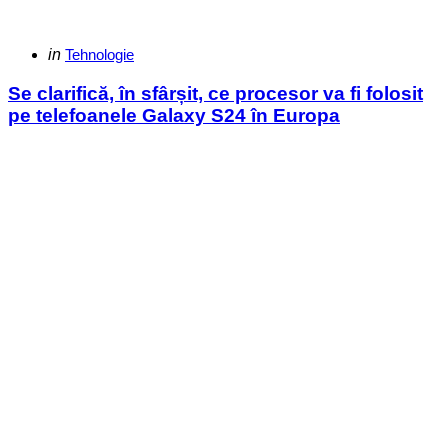
Categories
Posted
in
Tehnologie
in
Se clarifică, în sfârșit, ce procesor va fi folosit
pe telefoanele Galaxy S24 în Europa