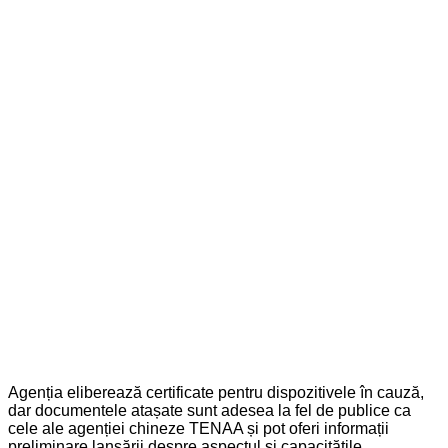
Agenția eliberează certificate pentru dispozitivele în cauză,
dar documentele atașate sunt adesea la fel de publice ca
cele ale agenției chineze TENAA și pot oferi informații
preliminare lansării despre aspectul și capacitățile