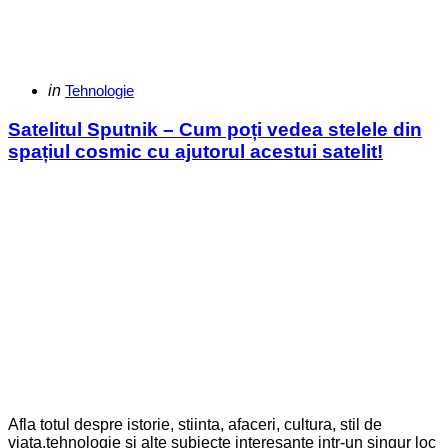
Categories
Posted
in
Tehnologie
in
Satelitul Sputnik – Cum poți vedea stelele din
spațiul cosmic cu ajutorul acestui satelit!
Afla totul despre istorie, stiinta, afaceri, cultura, stil de
viata,tehnologie si alte subiecte interesante intr-un singur loc