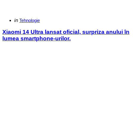
Categories
Posted
in
Tehnologie
in
Xiaomi 14 Ultra lansat oficial, surpriza anului în
lumea smartphone-urilor.