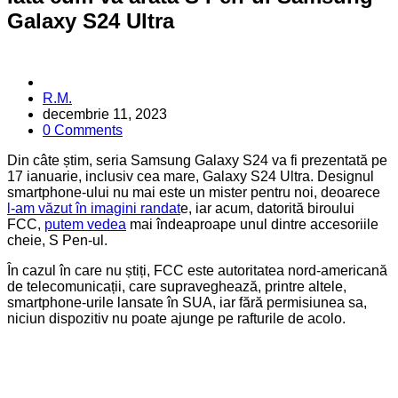
Galaxy S24 Ultra
Posted
R.M.
by
decembrie 11, 2023
0 Comments
Din câte știm, seria Samsung Galaxy S24 va fi prezentată pe
17 ianuarie, inclusiv cea mare, Galaxy S24 Ultra. Designul
smartphone-ului nu mai este un mister pentru noi, deoarece
l-am văzut în imagini randat
e, iar acum, datorită biroului
FCC,
putem vedea
mai îndeaproape unul dintre accesoriile
cheie, S Pen-ul.
În cazul în care nu știți, FCC este autoritatea nord-americană
de telecomunicații, care supraveghează, printre altele,
smartphone-urile lansate în SUA, iar fără permisiunea sa,
niciun dispozitiv nu poate ajunge pe rafturile de acolo.