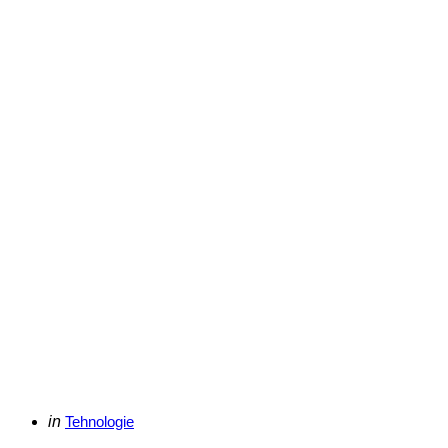
Categories
Posted
in
Tehnologie
in