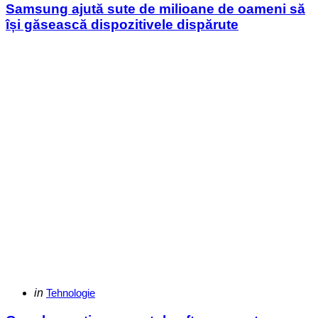
Samsung ajută sute de milioane de oameni să
își găsească dispozitivele dispărute
Categories
Posted
in
Tehnologie
in