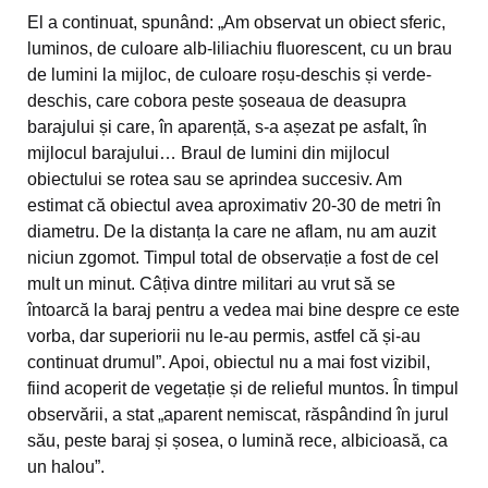
El a continuat, spunând: „Am observat un obiect sferic,
luminos, de culoare alb-liliachiu fluorescent, cu un brau
de lumini la mijloc, de culoare roșu-deschis și verde-
deschis, care cobora peste șoseaua de deasupra
barajului și care, în aparență, s-a așezat pe asfalt, în
mijlocul barajului… Braul de lumini din mijlocul
obiectului se rotea sau se aprindea succesiv. Am
estimat că obiectul avea aproximativ 20-30 de metri în
diametru. De la distanța la care ne aflam, nu am auzit
niciun zgomot. Timpul total de observație a fost de cel
mult un minut. Câțiva dintre militari au vrut să se
întoarcă la baraj pentru a vedea mai bine despre ce este
vorba, dar superiorii nu le-au permis, astfel că și-au
continuat drumul”. Apoi, obiectul nu a mai fost vizibil,
fiind acoperit de vegetație și de relieful muntos. În timpul
observării, a stat „aparent nemiscat, răspândind în jurul
său, peste baraj și șosea, o lumină rece, albicioasă, ca
un halou”.