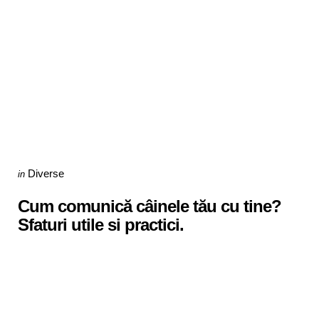
Categories
Posted
Diverse
in
in
Cum comunică câinele tău cu tine?
Sfaturi utile si practici.