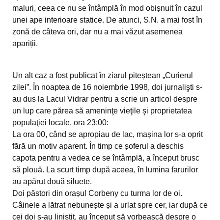
maluri, ceea ce nu se întâmplă în mod obișnuit în cazul
unei ape interioare statice. De atunci, S.N. a mai fost în
zonă de câteva ori, dar nu a mai văzut asemenea
apariții.
Un alt caz a fost publicat în ziarul piteștean „Curierul
zilei”. În noaptea de 16 noiembrie 1998, doi jurnalişti s-
au dus la Lacul Vidrar pentru a scrie un articol despre
un lup care părea să ameninţe vieţile şi proprietatea
populaţiei locale. ora 23:00:
La ora 00, când se apropiau de lac, mașina lor s-a oprit
fără un motiv aparent. În timp ce șoferul a deschis
capota pentru a vedea ce se întâmplă, a început brusc
să plouă. La scurt timp după aceea, în lumina farurilor
au apărut două siluete.
Doi păstori din orașul Corbeny cu turma lor de oi.
Câinele a lătrat nebunește și a urlat spre cer, iar după ce
cei doi s-au liniștit, au început să vorbească despre o