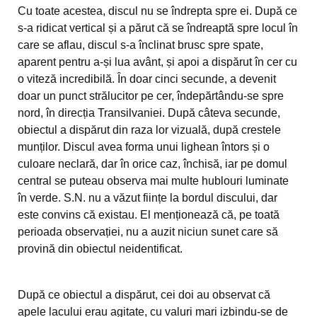
Cu toate acestea, discul nu se îndrepta spre ei. După ce
s-a ridicat vertical și a părut că se îndreaptă spre locul în
care se aflau, discul s-a înclinat brusc spre spate,
aparent pentru a-și lua avânt, și apoi a dispărut în cer cu
o viteză incredibilă. În doar cinci secunde, a devenit
doar un punct strălucitor pe cer, îndepărtându-se spre
nord, în direcția Transilvaniei. După câteva secunde,
obiectul a dispărut din raza lor vizuală, după crestele
munților. Discul avea forma unui lighean întors și o
culoare neclară, dar în orice caz, închisă, iar pe domul
central se puteau observa mai multe hublouri luminate
în verde. S.N. nu a văzut ființe la bordul discului, dar
este convins că existau. El menționează că, pe toată
perioada observației, nu a auzit niciun sunet care să
provină din obiectul neidentificat.
După ce obiectul a dispărut, cei doi au observat că
apele lacului erau agitate, cu valuri mari izbindu-se de