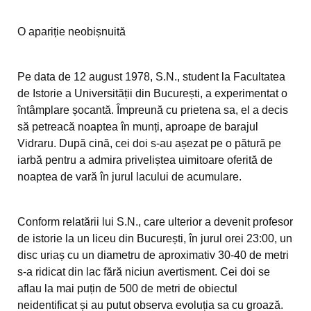
O apariție neobișnuită
Pe data de 12 august 1978, S.N., student la Facultatea
de Istorie a Universității din București, a experimentat o
întâmplare șocantă. Împreună cu prietena sa, el a decis
să petreacă noaptea în munți, aproape de barajul
Vidraru. După cină, cei doi s-au așezat pe o pătură pe
iarbă pentru a admira priveliștea uimitoare oferită de
noaptea de vară în jurul lacului de acumulare.
Conform relatării lui S.N., care ulterior a devenit profesor
de istorie la un liceu din București, în jurul orei 23:00, un
disc uriaș cu un diametru de aproximativ 30-40 de metri
s-a ridicat din lac fără niciun avertisment. Cei doi se
aflau la mai puțin de 500 de metri de obiectul
neidentificat și au putut observa evoluția sa cu groază.