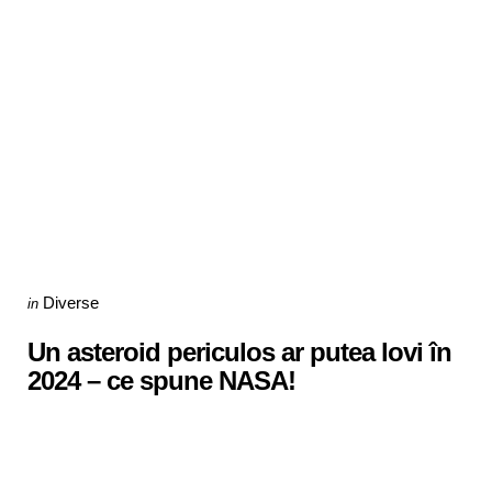
Categories
Posted
Diverse
in
in
Un asteroid periculos ar putea lovi în
2024 – ce spune NASA!