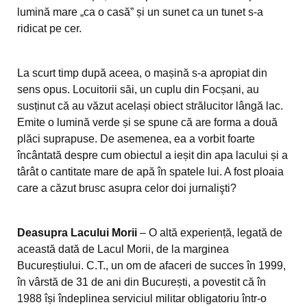
lumină mare „ca o casă” și un sunet ca un tunet s-a
ridicat pe cer.
La scurt timp după aceea, o mașină s-a apropiat din
sens opus. Locuitorii săi, un cuplu din Focșani, au
susținut că au văzut același obiect strălucitor lângă lac.
Emite o lumină verde și se spune că are forma a două
plăci suprapuse. De asemenea, ea a vorbit foarte
încântată despre cum obiectul a ieșit din apa lacului și a
târât o cantitate mare de apă în spatele lui. A fost ploaia
care a căzut brusc asupra celor doi jurnalişti?
Deasupra Lacului Morii
– O altă experiență, legată de
această dată de Lacul Morii, de la marginea
Bucureștiului. C.T., un om de afaceri de succes în 1999,
în vârstă de 31 de ani din București, a povestit că în
1988 își îndeplinea serviciul militar obligatoriu într-o