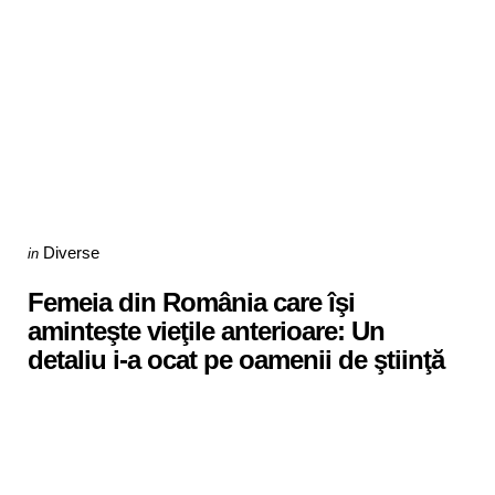
Categories
Posted
Diverse
in
in
Femeia din România care îşi
aminteşte vieţile anterioare: Un
detaliu i-a ocat pe oamenii de ştiinţă