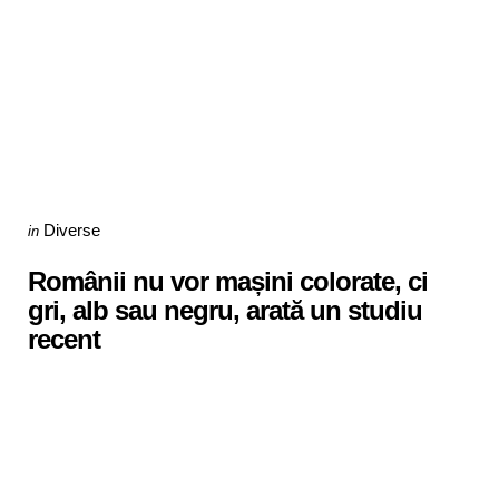
Categories
Posted
Diverse
in
in
Românii nu vor mașini colorate, ci
gri, alb sau negru, arată un studiu
recent