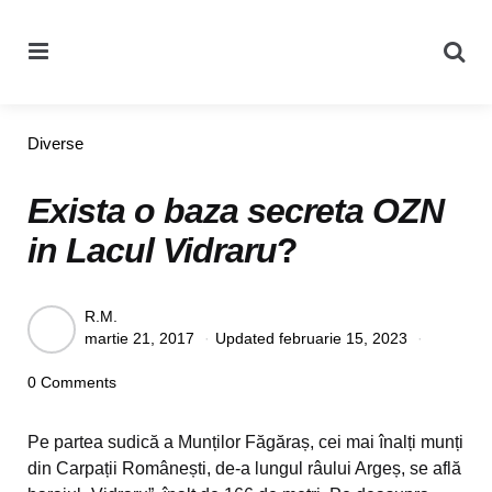
Menu
Se
Categories
Diverse
Exista o baza secreta OZN
in Lacul Vidraru
?
Posted
R.M.
martie 21, 2017
Updated
februarie 15, 2023
by
0 Comments
Pe partea sudică a Munților Făgăraș, cei mai înalți munți
din Carpații Românești, de-a lungul râului Argeș, se află