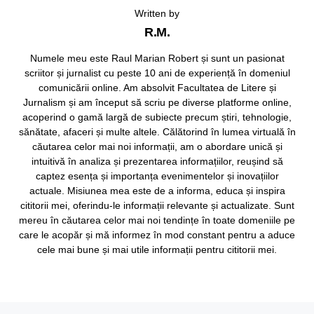
Written by
R.M.
Numele meu este Raul Marian Robert și sunt un pasionat
scriitor și jurnalist cu peste 10 ani de experiență în domeniul
comunicării online. Am absolvit Facultatea de Litere și
Jurnalism și am început să scriu pe diverse platforme online,
acoperind o gamă largă de subiecte precum știri, tehnologie,
sănătate, afaceri și multe altele. Călătorind în lumea virtuală în
căutarea celor mai noi informații, am o abordare unică și
intuitivă în analiza și prezentarea informațiilor, reușind să
captez esența și importanța evenimentelor și inovațiilor
actuale. Misiunea mea este de a informa, educa și inspira
cititorii mei, oferindu-le informații relevante și actualizate. Sunt
mereu în căutarea celor mai noi tendințe în toate domeniile pe
care le acopăr și mă informez în mod constant pentru a aduce
cele mai bune și mai utile informații pentru cititorii mei.