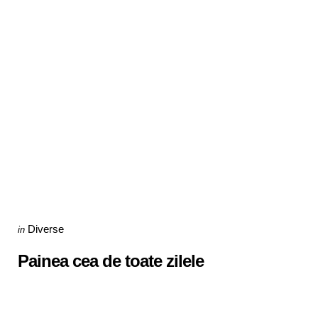
Categories
Posted
Diverse
in
in
Painea cea de toate zilele