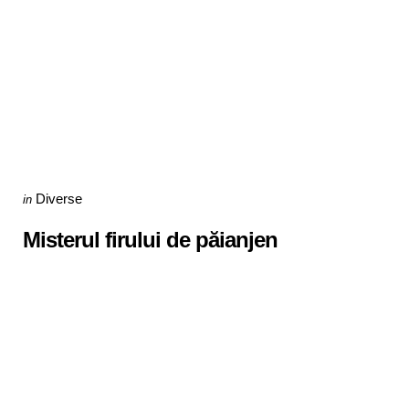
Categories
Posted
Diverse
in
in
Misterul firului de păianjen