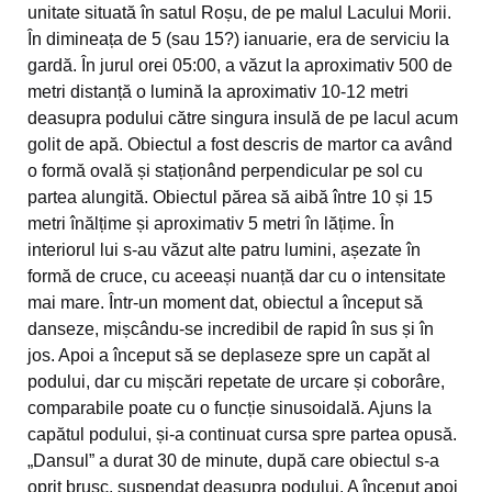
unitate situată în satul Roșu, de pe malul Lacului Morii.
În dimineața de 5 (sau 15?) ianuarie, era de serviciu la
gardă. În jurul orei 05:00, a văzut la aproximativ 500 de
metri distanță o lumină la aproximativ 10-12 metri
deasupra podului către singura insulă de pe lacul acum
golit de apă. Obiectul a fost descris de martor ca având
o formă ovală și staționând perpendicular pe sol cu
partea alungită. Obiectul părea să aibă între 10 și 15
metri înălțime și aproximativ 5 metri în lățime. În
interiorul lui s-au văzut alte patru lumini, așezate în
formă de cruce, cu aceeași nuanță dar cu o intensitate
mai mare. Într-un moment dat, obiectul a început să
danseze, mișcându-se incredibil de rapid în sus și în
jos. Apoi a început să se deplaseze spre un capăt al
podului, dar cu mișcări repetate de urcare și coborâre,
comparabile poate cu o funcție sinusoidală. Ajuns la
capătul podului, și-a continuat cursa spre partea opusă.
„Dansul” a durat 30 de minute, după care obiectul s-a
oprit brusc, suspendat deasupra podului. A început apoi