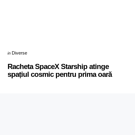
Categories
Posted
Diverse
in
in
Racheta SpaceX Starship atinge
spațiul cosmic pentru prima oară