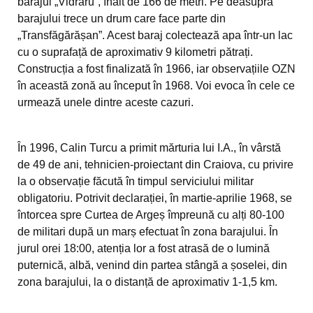
barajul „Vidraru”, înalt de 166 de metri. Pe deasupra
barajului trece un drum care face parte din
„Transfăgărășan”. Acest baraj colectează apa într-un lac
cu o suprafață de aproximativ 9 kilometri pătrați.
Construcția a fost finalizată în 1966, iar observațiile OZN
în această zonă au început în 1968. Voi evoca în cele ce
urmează unele dintre aceste cazuri.
În 1996, Calin Turcu a primit mărturia lui I.A., în vârstă
de 49 de ani, tehnicien-proiectant din Craiova, cu privire
la o observație făcută în timpul serviciului militar
obligatoriu. Potrivit declarației, în martie-aprilie 1968, se
întorcea spre Curtea de Argeș împreună cu alți 80-100
de militari după un marș efectuat în zona barajului. În
jurul orei 18:00, atenția lor a fost atrasă de o lumină
puternică, albă, venind din partea stângă a șoselei, din
zona barajului, la o distanță de aproximativ 1-1,5 km.