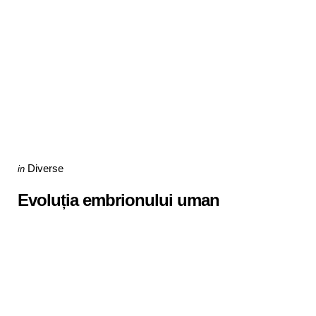
Categories
Posted
Diverse
in
in
Evoluția embrionului uman