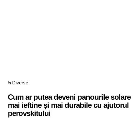
Categories
Posted
Diverse
in
in
Cum ar putea deveni panourile solare
mai ieftine și mai durabile cu ajutorul
perovskitului