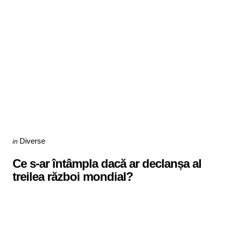
Categories
Posted
Diverse
in
in
Ce s-ar întâmpla dacă ar declanșa al
treilea război mondial?