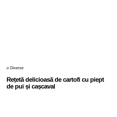
Categories
Posted
Diverse
in
in
Rețetă delicioasă de cartofi cu piept
de pui și cașcaval