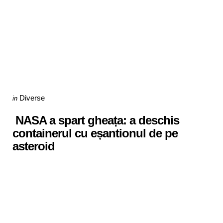
Categories
Posted
Diverse
in
in
NASA a spart gheața: a deschis
containerul cu eșantionul de pe
asteroid