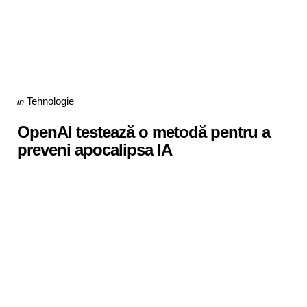
Categories
Posted
Tehnologie
in
in
OpenAI testează o metodă pentru a
preveni apocalipsa IA