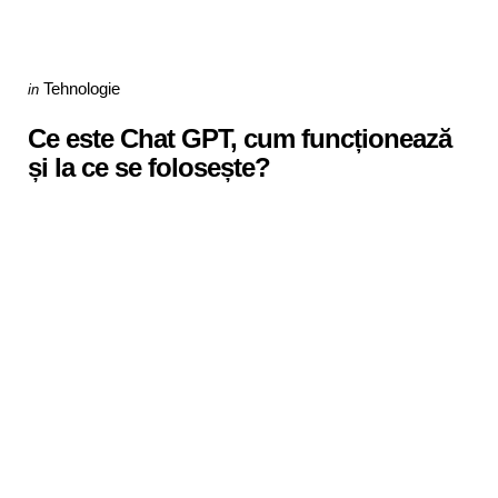
Categories
Posted
Tehnologie
in
in
Ce este Chat GPT, cum funcționează
și la ce se folosește?