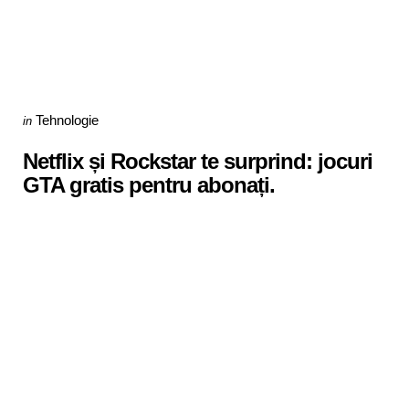
Categories
Posted
Tehnologie
in
in
Netflix și Rockstar te surprind: jocuri
GTA gratis pentru abonați.