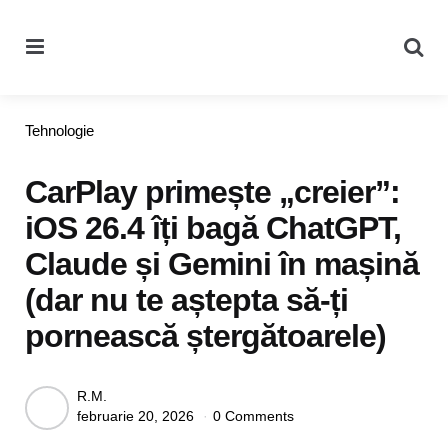
Menu
Se
Categories
Tehnologie
CarPlay primește „creier”:
iOS 26.4 îți bagă ChatGPT,
Claude și Gemini în mașină
(dar nu te aștepta să-ți
pornească ștergătoarele)
Posted
R.M.
februarie 20, 2026
0 Comments
by