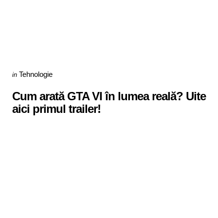
Categories
Posted
Tehnologie
in
in
Cum arată GTA VI în lumea reală? Uite
aici primul trailer!