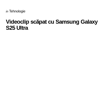
Categories
Posted
Tehnologie
in
in
Videoclip scăpat cu Samsung Galaxy
S25 Ultra