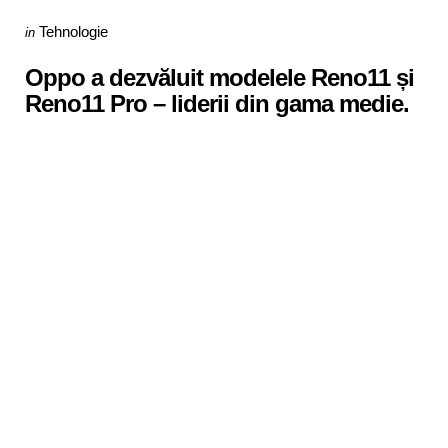
Categories
Posted
Tehnologie
in
in
Oppo a dezvăluit modelele Reno11 și
Reno11 Pro – liderii din gama medie.