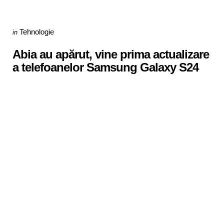
Categories
Posted
Tehnologie
in
in
Abia au apărut, vine prima actualizare
a telefoanelor Samsung Galaxy S24