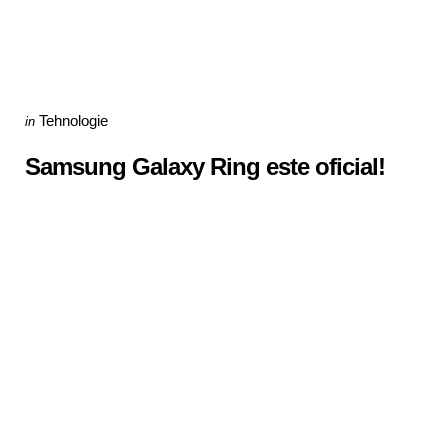
Categories
Posted
Tehnologie
in
in
Samsung Galaxy Ring este oficial!