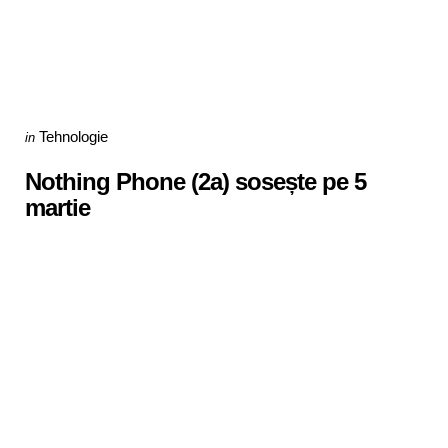
Categories
Posted
Tehnologie
in
in
Nothing Phone (2a) sosește pe 5
martie