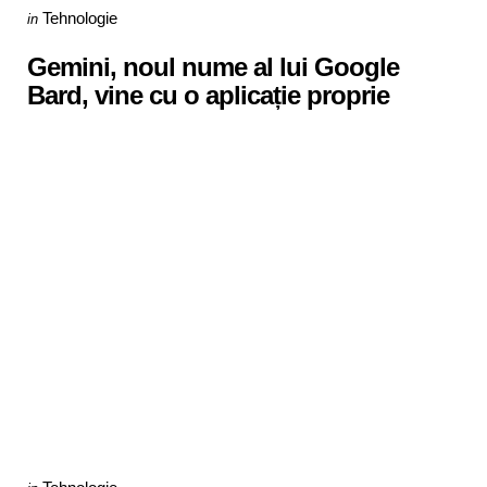
Categories
Posted
Tehnologie
in
in
Gemini, noul nume al lui Google
Bard, vine cu o aplicație proprie
Categories
Posted