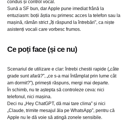
condus și control vocal.
Sună a SF bun, dar Apple pune imediat frână la
entuziasm: boții ăștia nu primesc acces la telefon sau la
mașină, rămân strict „îți răspund la întrebări”, ca niște
asistenți vocali care vorbesc frumos.
Ce poți face (și ce nu)
Scenariul de utilizare e clar: întrebi chestii rapide („câte
grade sunt afară?”, „ce s-a mai întâmplat prin lume cât
am dormit?”), primești răspuns, mergi mai departe.
În schimb, nu te aștepta să controleze ceva: nici
telefonul, nici mașina.
Deci nu „Hey ChatGPT, dă mai tare clima” și nici
„Claude, trimite mesajul ăla pe WhatsApp”, pentru că
Apple nu le dă voie să atingă zonele sensibile.