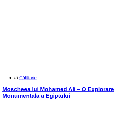
Categories
Posted
in
Călătorie
in
Moscheea lui Mohamed Ali – O Explorare
Monumentala a Egiptului