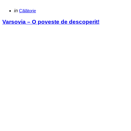
Categories
Posted
in
Călătorie
in
Varsovia – O poveste de descoperit!