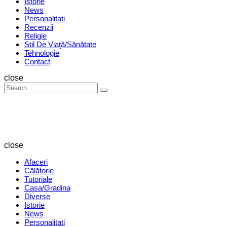
Istorie
News
Personalitati
Recenzii
Religie
Stil De Viaţă/Sănătate
Tehnologie
Contact
Search
close
Search
Search
for:
Revista
Magazin
close
Afaceri
Călătorie
Tutoriale
Casa/Gradina
Diverse
Istorie
News
Personalitati