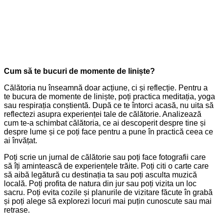
Cum să te bucuri de momente de liniște?
Călătoria nu înseamnă doar acțiune, ci și reflecție. Pentru a
te bucura de momente de liniște, poți practica meditația, yoga
sau respirația conștientă. După ce te întorci acasă, nu uita să
reflectezi asupra experienței tale de călătorie. Analizează
cum te-a schimbat călătoria, ce ai descoperit despre tine și
despre lume și ce poți face pentru a pune în practică ceea ce
ai învățat.
Poți scrie un jurnal de călătorie sau poți face fotografii care
să îți amintească de experiențele trăite. Poți citi o carte care
să aibă legătură cu destinația ta sau poți asculta muzică
locală. Poți profita de natura din jur sau poți vizita un loc
sacru. Poți evita cozile și planurile de vizitare făcute în grabă
și poți alege să explorezi locuri mai puțin cunoscute sau mai
retrase.