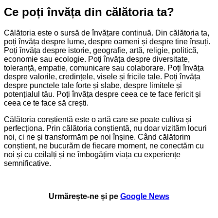
Ce poți învăța din călătoria ta?
Călătoria este o sursă de învățare continuă. Din călătoria ta,
poți învăța despre lume, despre oameni și despre tine însuți.
Poți învăța despre istorie, geografie, artă, religie, politică,
economie sau ecologie. Poți învăța despre diversitate,
toleranță, empatie, comunicare sau colaborare. Poți învăța
despre valorile, credințele, visele și fricile tale. Poți învăța
despre punctele tale forte și slabe, despre limitele și
potențialul tău. Poți învăța despre ceea ce te face fericit și
ceea ce te face să crești.
Călătoria conștientă este o artă care se poate cultiva și
perfecționa. Prin călătoria conștientă, nu doar vizităm locuri
noi, ci ne și transformăm pe noi înșine. Când călătorim
conștient, ne bucurăm de fiecare moment, ne conectăm cu
noi și cu ceilalți și ne îmbogățim viața cu experiențe
semnificative.
Urmărește-ne și pe
Google News