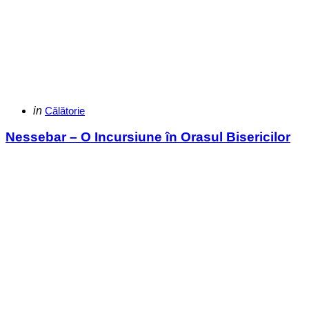
Categories
Posted
in
Călătorie
in
Nessebar – O Incursiune în Orasul Bisericilor