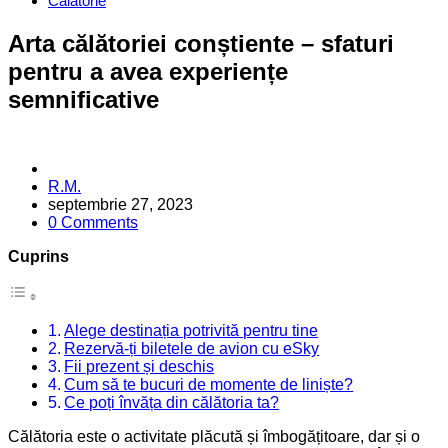
Călătorie
Arta călătoriei conștiente – sfaturi
pentru a avea experiențe
semnificative
Posted
R.M.
by
septembrie 27, 2023
0 Comments
Cuprins
Alege destinația potrivită pentru tine
Rezervă-ți biletele de avion cu eSky
Fii prezent și deschis
Cum să te bucuri de momente de liniște?
Ce poți învăța din călătoria ta?
Călătoria este o activitate plăcută și îmbogățitoare, dar și o