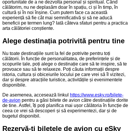
oportunitate de a ne dezvolta personal și spiritual. Când
călătorim, nu ne deplasăm doar în spațiu, ci și în timp, în
cultură și în noi înșine. Cum putem face ca această
experiență să fie cât mai semnificativă și să ne aducă
beneficii pe termen lung? Iată câteva sfaturi pentru a practica
arta călătoriei conștiente.
Alege destinația potrivită pentru tine
Nu toate destinațiile sunt la fel de potrivite pentru toți
călătorii. În funcție de personalitatea, de preferințele și de
scopurile tale, poți alege o destinație care să te inspire, să te
provoace sau să te relaxeze. Poți căuta informații despre
istoria, cultura și obiceiurile locului pe care vrei să îl vizitezi,
dar și despre atracțiile turistice, activitățile și evenimentele
disponibile.
De asemenea, accesează linkul
https://www.esky.ro/bilete-
de-avion
pentru a găsi bilete de avion către destinațiile dorite
de tine. Astfel, îți poți planifica mai ușor călătoria în funcție de
ceea ce vrei să descoperi și să experimentezi, dar și de
bugetul disponibil.
Rezervă-ți biletele de avion cu eSky