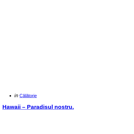
Categories
Posted
in
Călătorie
in
Hawaii – Paradisul nostru.