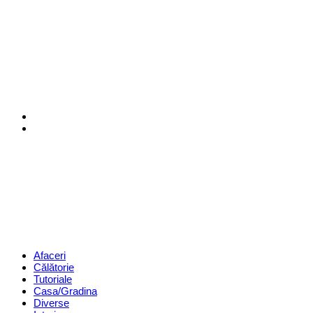
Menu
Search
Revista
Magazin
Menu
Afaceri
Călătorie
Tutoriale
Casa/Gradina
Diverse