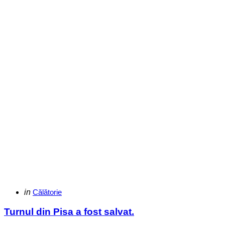
Categories
Posted
in
Călătorie
in
Turnul din Pisa a fost salvat.