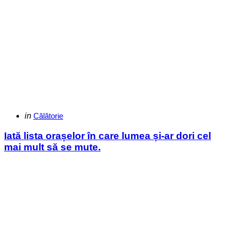
Categories
Posted
in
Călătorie
in
Iată lista orașelor în care lumea și-ar dori cel
mai mult să se mute.