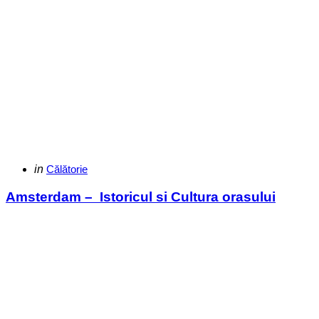
Categories
Posted
in
Călătorie
in
Amsterdam – Istoricul si Cultura orasului