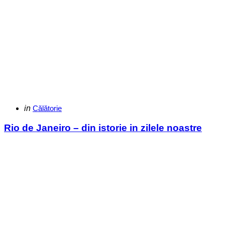
Categories
Posted
in
Călătorie
in
Rio de Janeiro – din istorie in zilele noastre