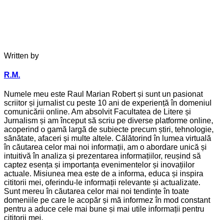
Written by
R.M.
Numele meu este Raul Marian Robert și sunt un pasionat
scriitor și jurnalist cu peste 10 ani de experiență în domeniul
comunicării online. Am absolvit Facultatea de Litere și
Jurnalism și am început să scriu pe diverse platforme online,
acoperind o gamă largă de subiecte precum știri, tehnologie,
sănătate, afaceri și multe altele. Călătorind în lumea virtuală
în căutarea celor mai noi informații, am o abordare unică și
intuitivă în analiza și prezentarea informațiilor, reușind să
captez esența și importanța evenimentelor și inovațiilor
actuale. Misiunea mea este de a informa, educa și inspira
cititorii mei, oferindu-le informații relevante și actualizate.
Sunt mereu în căutarea celor mai noi tendințe în toate
domeniile pe care le acopăr și mă informez în mod constant
pentru a aduce cele mai bune și mai utile informații pentru
cititorii mei.