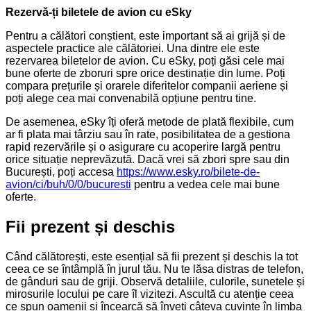
Rezervă-ți biletele de avion cu eSky
Pentru a călători conștient, este important să ai grijă și de
aspectele practice ale călătoriei. Una dintre ele este
rezervarea biletelor de avion. Cu eSky, poți găsi cele mai
bune oferte de zboruri spre orice destinație din lume. Poți
compara prețurile și orarele diferitelor companii aeriene și
poți alege cea mai convenabilă opțiune pentru tine.
De asemenea, eSky îți oferă metode de plată flexibile, cum
ar fi plata mai târziu sau în rate, posibilitatea de a gestiona
rapid rezervările și o asigurare cu acoperire largă pentru
orice situație neprevăzută. Dacă vrei să zbori spre sau din
București, poți accesa
https://www.esky.ro/bilete-de-
avion/ci/buh/0/0/bucuresti
pentru a vedea cele mai bune
oferte.
Fii prezent și deschis
Când călătorești, este esențial să fii prezent și deschis la tot
ceea ce se întâmplă în jurul tău. Nu te lăsa distras de telefon,
de gânduri sau de griji. Observă detaliile, culorile, sunetele și
mirosurile locului pe care îl vizitezi. Ascultă cu atenție ceea
ce spun oamenii și încearcă să înveți câteva cuvinte în limba