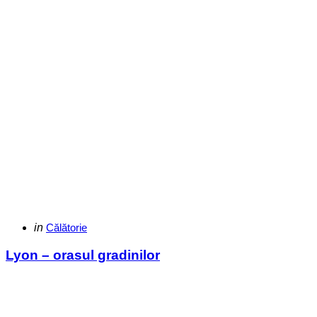
Categories
Posted
in
Călătorie
in
Lyon – orasul gradinilor