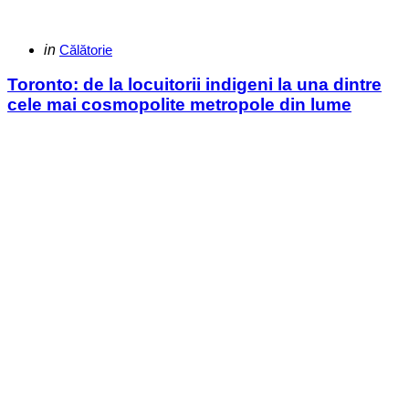
Categories
Posted
in
Călătorie
in
Toronto: de la locuitorii indigeni la una dintre
cele mai cosmopolite metropole din lume