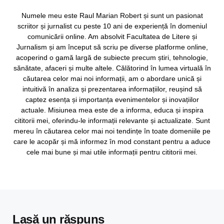
Numele meu este Raul Marian Robert și sunt un pasionat
scriitor și jurnalist cu peste 10 ani de experiență în domeniul
comunicării online. Am absolvit Facultatea de Litere și
Jurnalism și am început să scriu pe diverse platforme online,
acoperind o gamă largă de subiecte precum știri, tehnologie,
sănătate, afaceri și multe altele. Călătorind în lumea virtuală în
căutarea celor mai noi informații, am o abordare unică și
intuitivă în analiza și prezentarea informațiilor, reușind să
captez esența și importanța evenimentelor și inovațiilor
actuale. Misiunea mea este de a informa, educa și inspira
cititorii mei, oferindu-le informații relevante și actualizate. Sunt
mereu în căutarea celor mai noi tendințe în toate domeniile pe
care le acopăr și mă informez în mod constant pentru a aduce
cele mai bune și mai utile informații pentru cititorii mei.
Lasă un răspuns