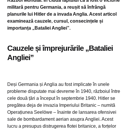
Război Mondial. În ciuda faptului că a fost o victorie
militară pentru Germania, a reușit să înfrângă
planurile lui Hitler de a invada Anglia. Acest articol
examinează cauzele, cursul, consecințele și
importanța „Bataliei Angliei”.
Cauzele și împrejurările „Bataliei
Angliei”
Deși Germania și Anglia au fost implicate în unele
probleme disputate mai devreme în 1940, războiul între
cele două țări a început în septembrie 1940. Hitler se
pregătea deja de invazia Imperiului Britanic – numită
Operațiunea Seelöwe – înainte de lansarea ofensivei
sale de bombardament aerian asupra Angliei. Acest
lucru a presupus distrugerea flotei britanice, a forțelor