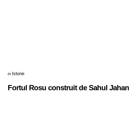
Categories
Posted
Istorie
in
in
Fortul Rosu construit de Sahul Jahan