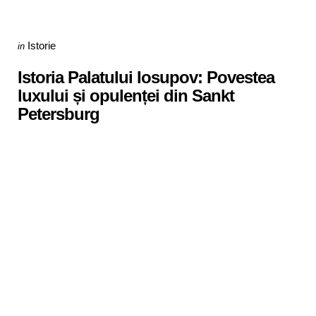
Categories
Posted
Istorie
in
in
Istoria Palatului Iosupov: Povestea
luxului și opulenței din Sankt
Petersburg