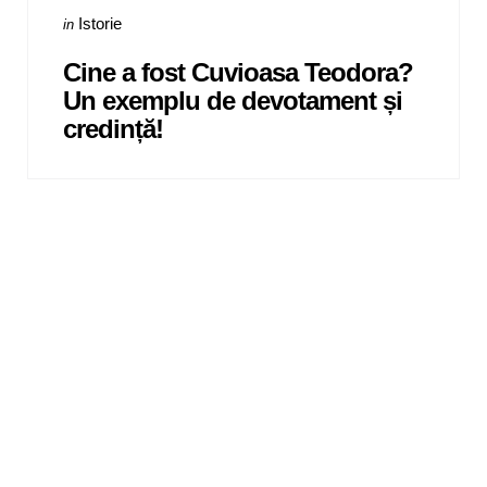
Categories
Posted
Istorie
in
in
Cine a fost Cuvioasa Teodora?
Un exemplu de devotament și
credință!