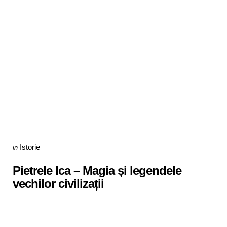
Categories
Posted
Istorie
in
in
Pietrele Ica – Magia și legendele
vechilor civilizații