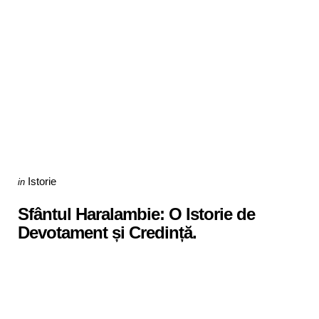
Categories
Posted
Istorie
in
in
Sfântul Haralambie: O Istorie de
Devotament și Credință.