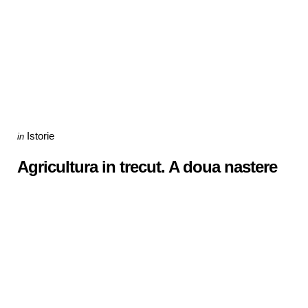
Categories
Posted
Istorie
in
in
Agricultura in trecut. A doua nastere