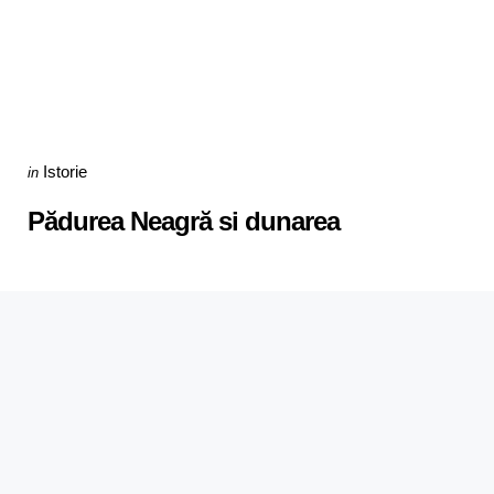
Categories
Posted
Istorie
in
in
Pădurea Neagră si dunarea