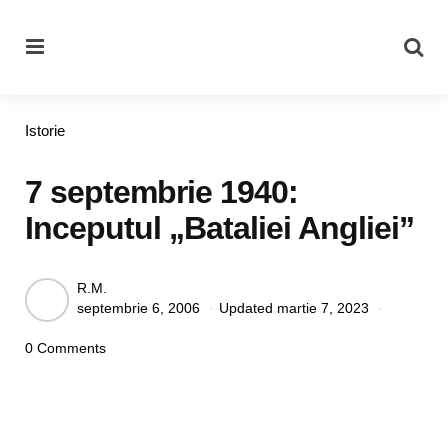
Menu
Se
Categories
Istorie
7 septembrie 1940:
Inceputul „Bataliei Angliei”
Posted
R.M.
septembrie 6, 2006
Updated
martie 7, 2023
by
0 Comments