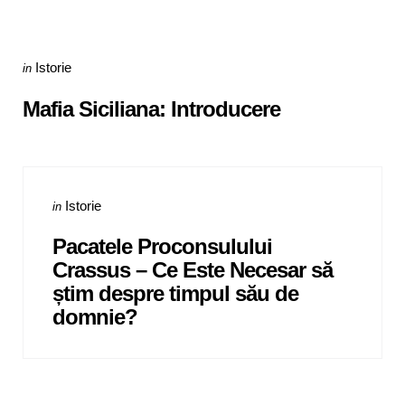
Categories
Posted
Istorie
in
in
Mafia Siciliana: Introducere
Categories
Posted
Istorie
in
in
Pacatele Proconsulului
Crassus – Ce Este Necesar să
știm despre timpul său de
domnie?