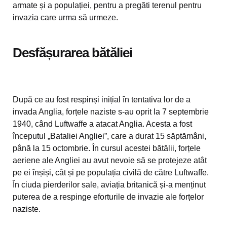
armate și a populației, pentru a pregăti terenul pentru
invazia care urma să urmeze.
Desfășurarea bătăliei
După ce au fost respinși inițial în tentativa lor de a
invada Anglia, forțele naziste s-au oprit la 7 septembrie
1940, când Luftwaffe a atacat Anglia. Acesta a fost
începutul „Bataliei Angliei”, care a durat 15 săptămâni,
până la 15 octombrie. În cursul acestei bătălii, forțele
aeriene ale Angliei au avut nevoie să se protejeze atât
pe ei înșiși, cât și pe populația civilă de către Luftwaffe.
În ciuda pierderilor sale, aviația britanică și-a menținut
puterea de a respinge eforturile de invazie ale forțelor
naziste.