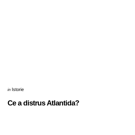
Categories
Posted
Istorie
in
in
Ce a distrus Atlantida?