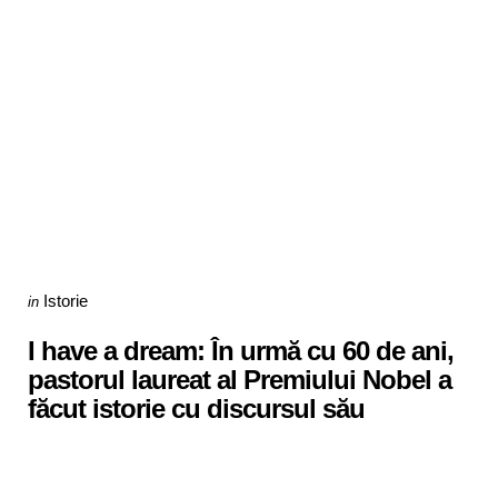
Categories
Posted
Istorie
in
in
I have a dream: În urmă cu 60 de ani,
pastorul laureat al Premiului Nobel a
făcut istorie cu discursul său