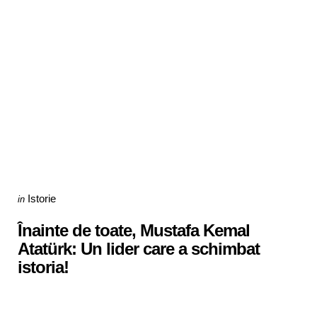
Categories
Posted
Istorie
in
in
Înainte de toate, Mustafa Kemal
Atatürk: Un lider care a schimbat
istoria!