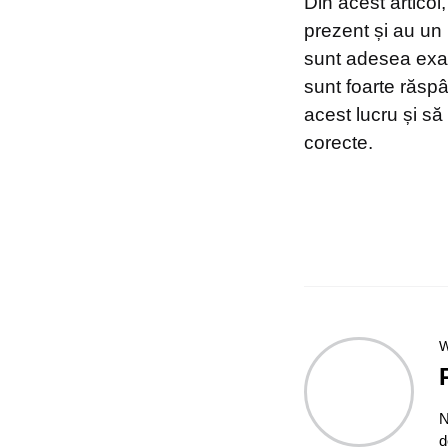
Din acest articol
prezent și au un
sunt adesea exag
sunt foarte răspâ
acest lucru și să
corecte.
W
N
d