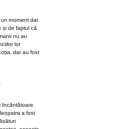
a un moment dat
 și de faptul că
manii nu au
iilor lor
oția, dar au fost
e
i încântătoare.
leopatra a fost
ăsături