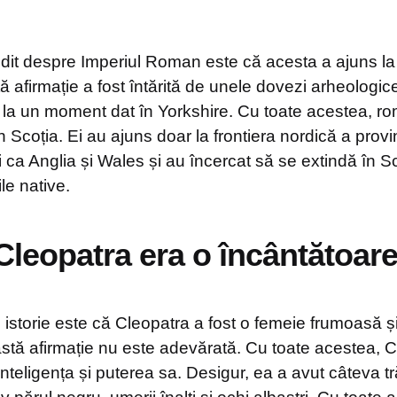
ndit despre Imperiul Roman este că acesta a ajuns l
ă afirmație a fost întărită de unele dovezi arheologice
 la un moment dat în Yorkshire. Cu toate acestea, ro
 Scoția. Ei au ajuns doar la frontiera nordică a provinc
ca Anglia și Wales și au încercat să se extindă în Sc
ile native.
 Cleopatra era o încântătoar
 istorie este că Cleopatra a fost o femeie frumoasă ș
stă afirmație nu este adevărată. Cu toate acestea, C
nteligența și puterea sa. Desigur, ea a avut câteva tr