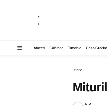
Menu
Afaceri
Călătorie
Tutoriale
Casa/Gradin
Categories
Istorie
Mituril
Posted
R.M.