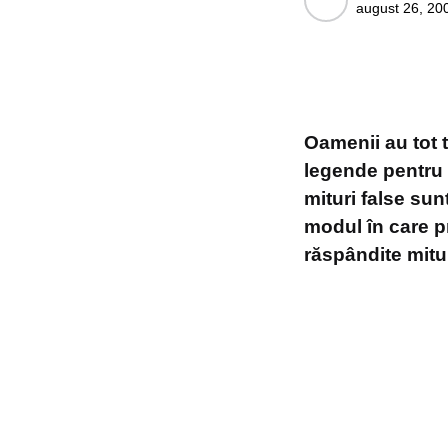
august 26, 20
by
Oamenii au tot t
legende pentru 
mituri false sun
modul în care pr
răspândite mituri