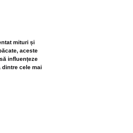
ntat mituri și
păcate, aceste
 să influențeze
 dintre cele mai