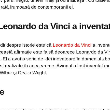
v părul negru, umerii înalți și ochi albaștri. Cu toate
erată frumoasă de contemporanii ei.
 Leonardo da Vinci a inventa
dit despre istorie este că
Leonardo da Vinci
a invent
ceastă afirmație este falsă deoarece Leonardo da Vin
. El a avut o serie de idei inovatoare în domeniul zbo
t realizate în acea vreme. Avionul a fost inventat mu
lbur și Orville Wright.
e