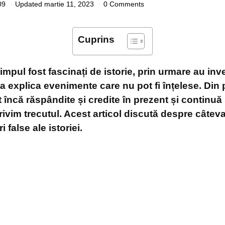
09
Updated
martie 11, 2023
0 Comments
Cuprins
impul fost fascinați de istorie, prin urmare au inve
a explica evenimente care nu pot fi înțelese. Din 
t încă răspândite și credite în prezent și continuă
ivim trecutul. Acest articol discută despre câteva
 false ale istoriei.