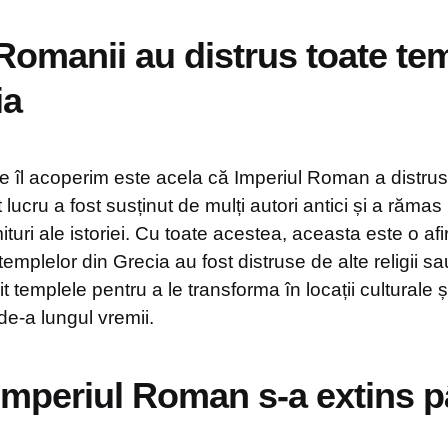
 Romanii au distrus toate te
ia
re îl acoperim este acela că Imperiul Roman a distrus
 lucru a fost susținut de mulți autori antici și a rămas
turi ale istoriei. Cu toate acestea, aceasta este o afi
 templelor din Grecia au fost distruse de alte religii s
t templele pentru a le transforma în locații culturale ș
de-a lungul vremii.
 Imperiul Roman s-a extins p