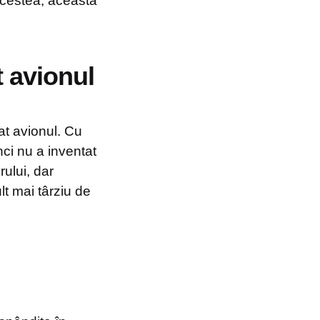
 acestea, aceasta
t avionul
at avionul. Cu
ci nu a inventat
rului, dar
lt mai târziu de