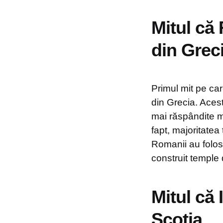
Mitul că
din Grec
Primul mit pe ca
din Grecia. Acest
mai răspândite mi
fapt, majoritatea
Romanii au folosi
construit temple 
Mitul că
Scoția