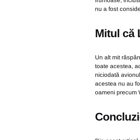
frumoase, inclusi
nu a fost consid
Mitul că
Un alt mit răspân
toate acestea, a
niciodată avionul
acestea nu au fos
oameni precum Wi
Concluzi