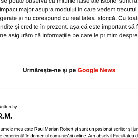
, se poate observa că miturile false ale istoriei sunt r
 impact major asupra modului în care vedem trecutul.
erate și nu corespund cu realitatea istorică. Cu toat
ndite și credite în prezent, așa că este important să 
 ne asigurăm că informațiile pe care le primim despre 
Urmărește-ne și pe
Google News
ritten by
R.M.
umele meu este Raul Marian Robert și sunt un pasionat scriitor și jur
e experiență în domeniul comunicării online. Am absolvit Facultatea d