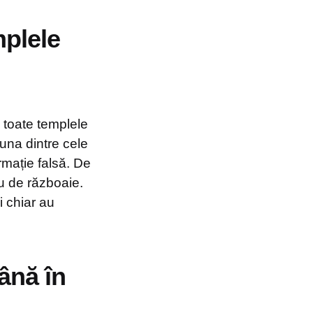
mplele
 toate templele
 una dintre cele
rmație falsă. De
au de războaie.
i chiar au
ână în