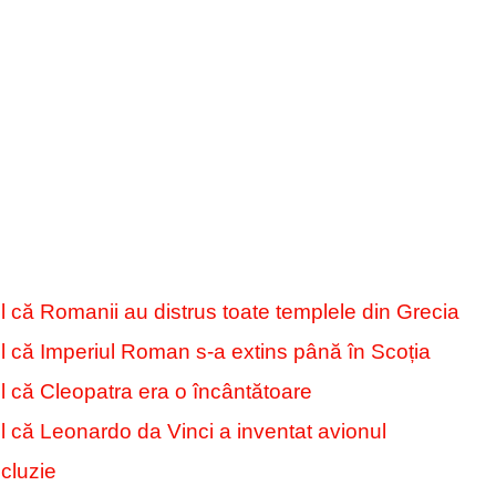
l că Romanii au distrus toate templele din Grecia
l că Imperiul Roman s-a extins până în Scoția
l că Cleopatra era o încântătoare
l că Leonardo da Vinci a inventat avionul
cluzie