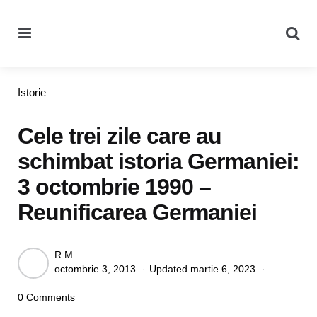
Menu
Se
Categories
Istorie
Cele trei zile care au
schimbat istoria Germaniei:
3 octombrie 1990 –
Reunificarea Germaniei
Posted
R.M.
octombrie 3, 2013
Updated
martie 6, 2023
by
0 Comments