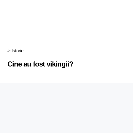
Categories
Posted
Istorie
in
in
Cine au fost vikingii?