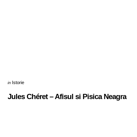
Categories
Posted
Istorie
in
in
Jules Chéret – Afisul si Pisica Neagra