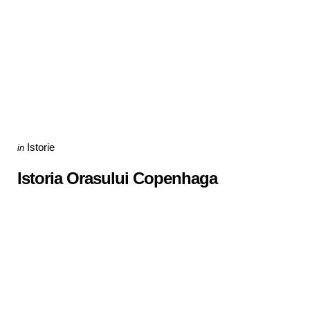
Categories
Posted
Istorie
in
in
Istoria Orasului Copenhaga