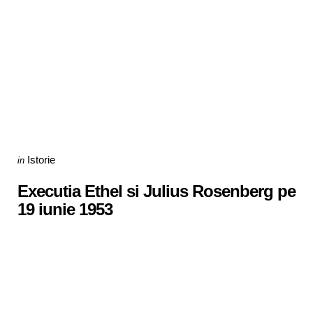
Categories
Posted
Istorie
in
in
Executia Ethel si Julius Rosenberg pe
19 iunie 1953