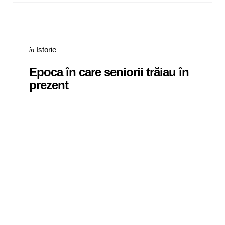
Categories
Posted
Istorie
in
in
Epoca
în
care seniorii
trăiau
în
prezent