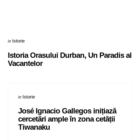
Categories
Posted
Istorie
in
in
Istoria Orasului Durban, Un Paradis al
Vacantelor
Categories
Posted
Istorie
in
in
José Ignacio Gallegos inițiază
cercetări ample în zona cetății
Tiwanaku