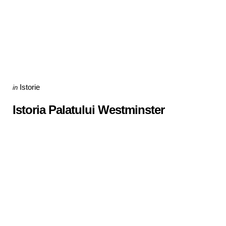
Categories
Posted
Istorie
in
in
Istoria Palatului Westminster