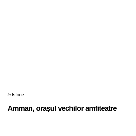
Categories
Posted
Istorie
in
in
Amman, orașul vechilor amfiteatre