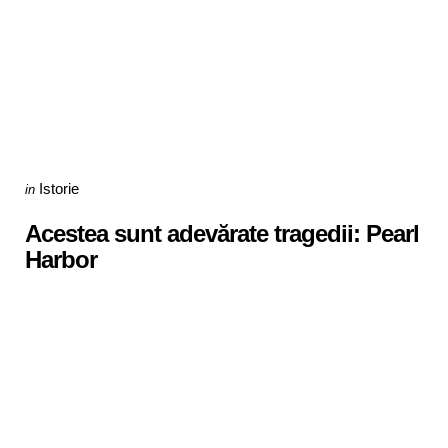
Categories
Posted
Istorie
in
in
Acestea sunt adevărate tragedii: Pearl
Harbor