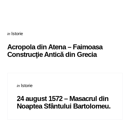
Categories
Posted
Istorie
in
in
Acropola din Atena – Faimoasa
Construcţie Antică din Grecia
Categories
Posted
Istorie
in
in
24 august 1572 – Masacrul din
Noaptea Sfântului Bartolomeu.