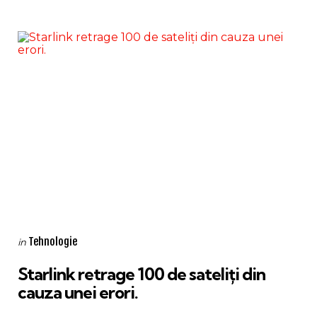
Categories
Posted
Tehnologie
in
in
Starlink retrage 100 de sateliți din
cauza unei erori.