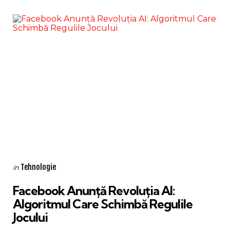
Categories
Posted
Tehnologie
in
in
Facebook Anunță Revoluția AI:
Algoritmul Care Schimbă Regulile
Jocului