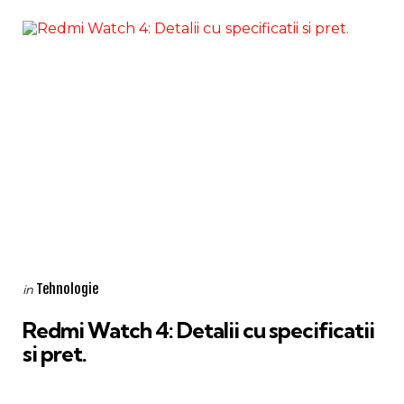
Categories
Posted
Tehnologie
in
in
Redmi Watch 4: Detalii cu specificatii
si pret.