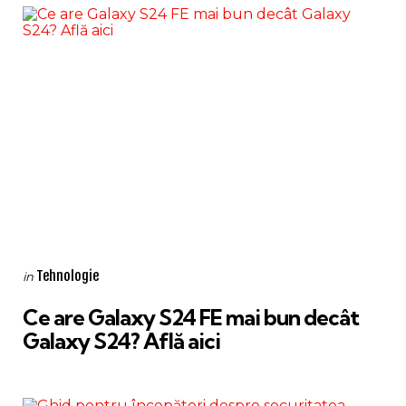
Categories
Posted
Tehnologie
in
in
Ce are Galaxy S24 FE mai bun decât
Galaxy S24? Află aici