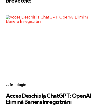
brevetele!
Categories
Posted
Tehnologie
in
in
Acces Deschis la ChatGPT: OpenAI
Elimină Bariera Înregistrării