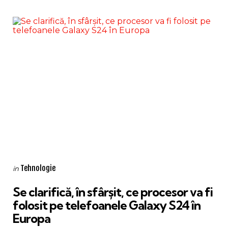
Categories
Posted
Tehnologie
in
in
Se clarifică, în sfârșit, ce procesor va fi
folosit pe telefoanele Galaxy S24 în
Europa