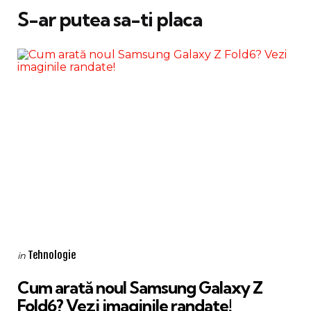
S-ar putea sa-ti placa
Categories
Posted
Tehnologie
in
in
Cum arată noul Samsung Galaxy Z
Fold6? Vezi imaginile randate!