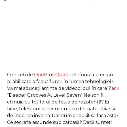
Ce ziceți de
OneP
l
us Open
, telefonul cu ecran
pliabil care a făcut furori în lumea tehnologiei?
Vă mai aduceți aminte de videoclipul în care
Zack
“Deeper Grooves At Level Seven” Nelson îl
chinuia cu tot felul de teste de rezistență? Ei
bine, telefonul a trecut cu brio de toate, chiar și
de îndoirea inversă. Dar cum a reușit să facă asta?
Ce secrete ascunde sub carcasă? Dacă sunteți