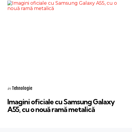
Categories
Posted
Tehnologie
in
in
Imagini oficiale cu Samsung Galaxy
A55, cu o nouă ramă metalică