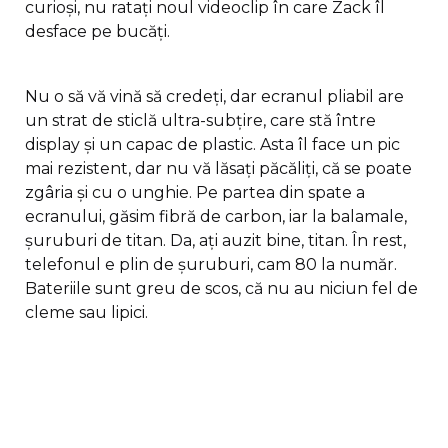
curioși, nu ratați noul videoclip în care Zack îl
desface pe bucăți.
Nu o să vă vină să credeți, dar ecranul pliabil are
un strat de sticlă ultra-subțire, care stă între
display și un capac de plastic. Asta îl face un pic
mai rezistent, dar nu vă lăsați păcăliți, că se poate
zgâria și cu o unghie. Pe partea din spate a
ecranului, găsim fibră de carbon, iar la balamale,
șuruburi de titan. Da, ați auzit bine, titan. În rest,
telefonul e plin de șuruburi, cam 80 la număr.
Bateriile sunt greu de scos, că nu au niciun fel de
cleme sau lipici.