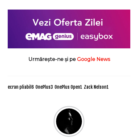
Urmărește-ne și pe
Google News
ecran pliabil
6
OnePlus
3
OnePlus Open
1
Zack Nelson
1