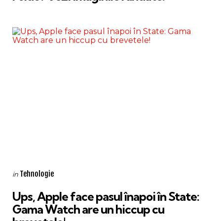
Categories
Posted
Tehnologie
in
in
Ups, Apple face pasul înapoi în State:
Gama Watch are un hiccup cu