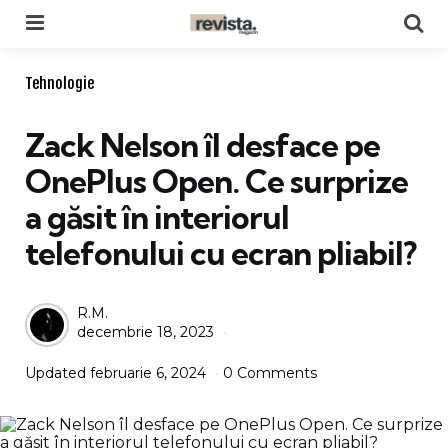
Menu
Se
Categories
Tehnologie
Zack Nelson îl desface pe
OnePlus Open. Ce surprize
a găsit în interiorul
telefonului cu ecran pliabil?
Posted
R.M.
decembrie 18, 2023
by
Updated
februarie 6, 2024
0 Comments