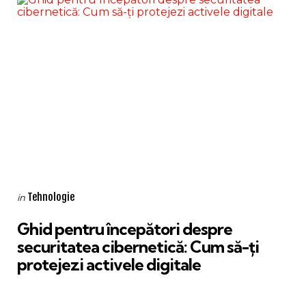
Categories
Posted
Tehnologie
in
in
Ghid pentru începători despre
securitatea cibernetică: Cum să-ți
protejezi activele digitale