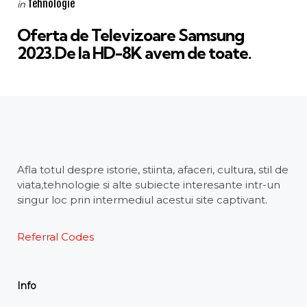
Categories
Posted
Tehnologie
in
in
Oferta de Televizoare Samsung
2023.De la HD-8K avem de toate.
Afla totul despre istorie, stiinta, afaceri, cultura, stil de
viata,tehnologie si alte subiecte interesante intr-un
singur loc prin intermediul acestui site captivant.
Referral Codes
Info