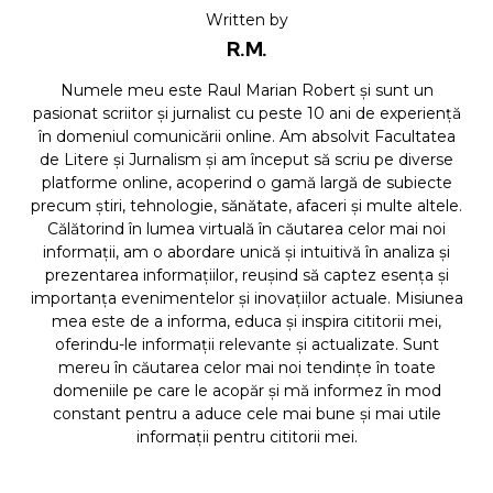
Written by
R.M.
Numele meu este Raul Marian Robert și sunt un
pasionat scriitor și jurnalist cu peste 10 ani de experiență
în domeniul comunicării online. Am absolvit Facultatea
de Litere și Jurnalism și am început să scriu pe diverse
platforme online, acoperind o gamă largă de subiecte
precum știri, tehnologie, sănătate, afaceri și multe altele.
Călătorind în lumea virtuală în căutarea celor mai noi
informații, am o abordare unică și intuitivă în analiza și
prezentarea informațiilor, reușind să captez esența și
importanța evenimentelor și inovațiilor actuale. Misiunea
mea este de a informa, educa și inspira cititorii mei,
oferindu-le informații relevante și actualizate. Sunt
mereu în căutarea celor mai noi tendințe în toate
domeniile pe care le acopăr și mă informez în mod
constant pentru a aduce cele mai bune și mai utile
informații pentru cititorii mei.