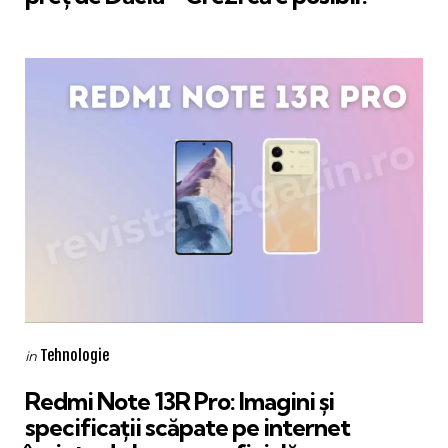
Categories
Posted
Tehnologie
in
in
Redmi Note 13R Pro: Imagini și
specificații scăpate pe internet