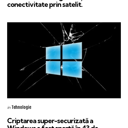
conectivitate prin satelit.
Categories
Posted
Tehnologie
in
in
Criptarea super-securizată a
Windows a fost spartă în 43 de