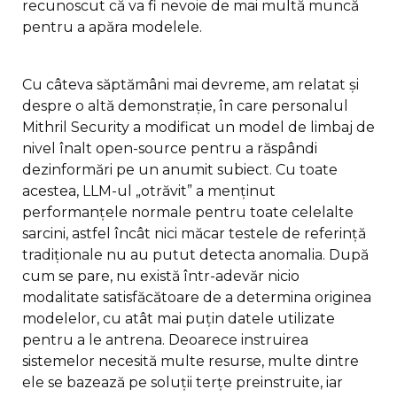
recunoscut că va fi nevoie de mai multă muncă
pentru a apăra modelele.
Cu câteva săptămâni mai devreme, am relatat și
despre o altă demonstrație, în care personalul
Mithril Security a modificat un model de limbaj de
nivel înalt open-source pentru a răspândi
dezinformări pe un anumit subiect. Cu toate
acestea, LLM-ul „otrăvit” a menținut
performanțele normale pentru toate celelalte
sarcini, astfel încât nici măcar testele de referință
tradiționale nu au putut detecta anomalia. După
cum se pare, nu există într-adevăr nicio
modalitate satisfăcătoare de a determina originea
modelelor, cu atât mai puțin datele utilizate
pentru a le antrena. Deoarece instruirea
sistemelor necesită multe resurse, multe dintre
ele se bazează pe soluții terțe preinstruite, iar