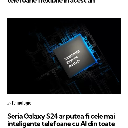
Categories
Posted
Tehnologie
in
in
Seria Galaxy S24 ar putea fi cele mai
inteligente telefoane cu AI din toate