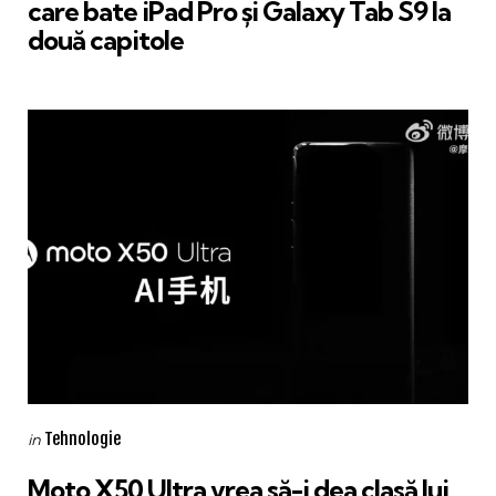
care bate iPad Pro și Galaxy Tab S9 la
două capitole
Categories
Posted
Tehnologie
in
in
Moto X50 Ultra vrea să-i dea clasă lui