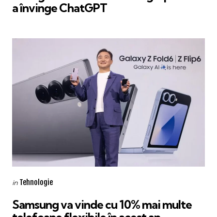
a învinge ChatGPT
Categories
Posted
Tehnologie
in
in
Samsung va vinde cu 10% mai multe
telefoane flexibile în acest an