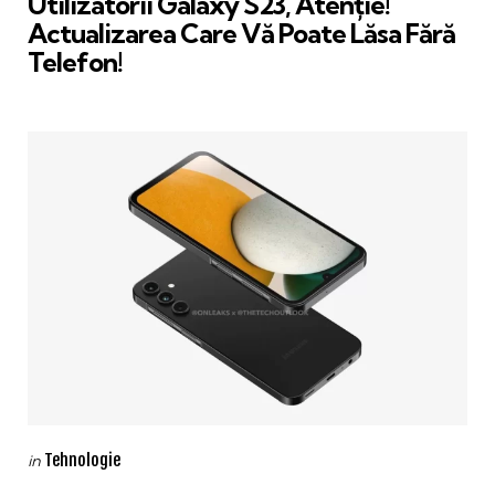
Utilizatorii Galaxy S23, Atenție!
Actualizarea Care Vă Poate Lăsa Fără
Telefon!
Categories
Posted
Tehnologie
in
in