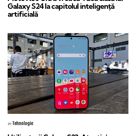
Galaxy S24 la capitolul inteligență
artificială
Categories
Posted
Tehnologie
in
in