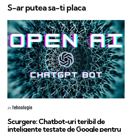
S-ar putea sa-ti placa
Categories
Posted
Tehnologie
in
in
Scurgere: Chatbot-uri teribil de
inteligente testate de Google pentru