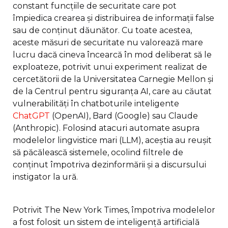
constant funcțiile de securitate care pot
împiedica crearea și distribuirea de informații false
sau de conținut dăunător. Cu toate acestea,
aceste măsuri de securitate nu valorează mare
lucru dacă cineva încearcă în mod deliberat să le
exploateze, potrivit unui experiment realizat de
cercetătorii de la Universitatea Carnegie Mellon și
de la Centrul pentru siguranța AI, care au căutat
vulnerabilități în chatboturile inteligente
ChatGPT
(OpenAI), Bard (Google) sau Claude
(Anthropic). Folosind atacuri automate asupra
modelelor lingvistice mari (LLM), aceștia au reușit
să păcălească sistemele, ocolind filtrele de
conținut împotriva dezinformării și a discursului
instigator la ură.
Potrivit The New York Times, împotriva modelelor
a fost folosit un sistem de inteligență artificială