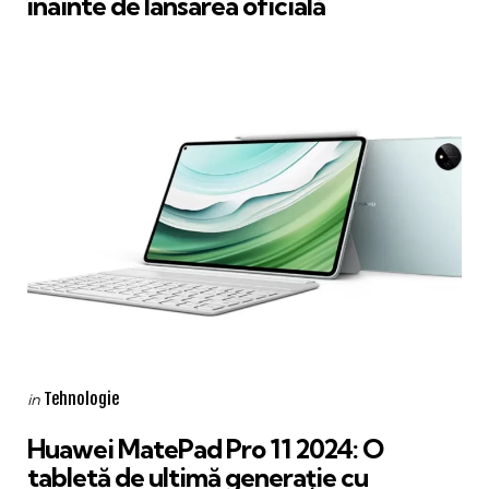
înainte de lansarea oficială
Categories
Posted
Tehnologie
in
in
Huawei MatePad Pro 11 2024: O
tabletă de ultimă generație cu