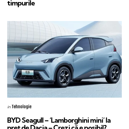
timpurile
Categories
Posted
Tehnologie
in
in
BYD Seagull – ‘Lamborghini mini’ la
preț de Dacia – Crezi că e posibil?