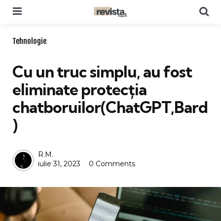
Menu
Se
Categories
Tehnologie
Cu un truc simplu, au fost
eliminate protecția
chatboruilor(ChatGPT,Bard
)
Posted
R.M.
iulie 31, 2023
0 Comments
by