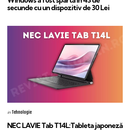
secunde cu un dispozitiv de 30 Lei
Categories
Posted
Tehnologie
in
in
NEC LAVIE Tab T14L:Tableta japoneză